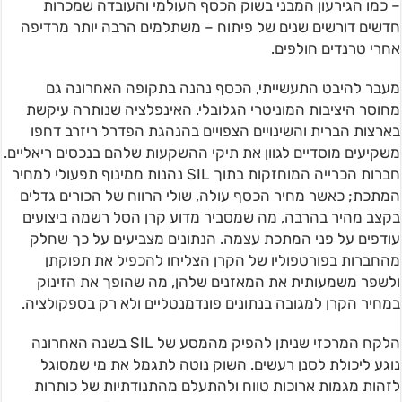
– כמו הגירעון המבני בשוק הכסף העולמי והעובדה שמכרות
חדשים דורשים שנים של פיתוח – משתלמים הרבה יותר מרדיפה
אחרי טרנדים חולפים.
מעבר להיבט התעשייתי, הכסף נהנה בתקופה האחרונה גם
מחוסר היציבות המוניטרי הגלובלי. האינפלציה שנותרה עיקשת
בארצות הברית והשינויים הצפויים בהנהגת הפדרל ריזרב דחפו
משקיעים מוסדיים לגוון את תיקי ההשקעות שלהם בנכסים ריאליים.
חברות הכרייה המוחזקות בתוך SIL נהנות ממינוף תפעולי למחיר
המתכת; כאשר מחיר הכסף עולה, שולי הרווח של הכורים גדלים
בקצב מהיר בהרבה, מה שמסביר מדוע קרן הסל רשמה ביצועים
עודפים על פני המתכת עצמה. הנתונים מצביעים על כך שחלק
מהחברות בפורטפוליו של הקרן הצליחו להכפיל את תפוקתן
ולשפר משמעותית את המאזנים שלהן, מה שהופך את הזינוק
במחיר הקרן למגובה בנתונים פונדמנטליים ולא רק בספקולציה.
הלקח המרכזי שניתן להפיק מהמסע של SIL בשנה האחרונה
נוגע ליכולת לסנן רעשים. השוק נוטה לתגמל את מי שמסוגל
לזהות מגמות ארוכות טווח ולהתעלם מהתנודתיות של כותרות