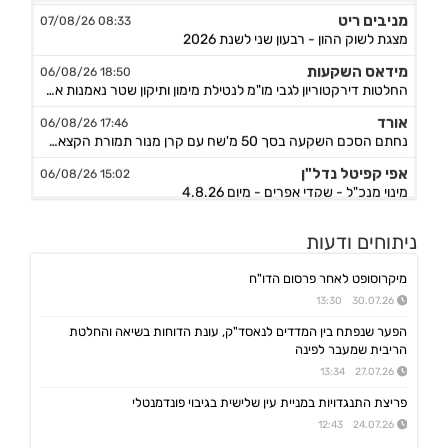
מניבים ריט
08:33 07/08/26
מצגת לשוק ההון - רבעון שני לשנת 2026
מידאס השקעות
18:50 06/08/26
החלטות דירקטוריון לגבי מו"מ לנטילת מימון ותיקון שטר נאמנות אג"ח ד׳ - המשך בק"ע תזמ"ז חזוי והיערכות ל
אורד
17:46 06/08/26
נחתם הסכם השקעה בסך 50 מ'שח עם קרן מנור תמורת הקצאה פרטית ב-164.51 ש״ח למניה +אופציה להשקעה נוספת, ה
אפי קפיטל נדל"ן
15:02 06/08/26
מינוי מנכ"ל - שקדי אפרים - מיום 4.8.26
נאייקס
14:36 06/08/26
ניתוחים ודעות
הגשת בקשה להקמת בנק Nayax America בארה"ב
לייבפרסון
10:33 06/08/26
מיקרוסופט לאחר פרסום הדו"ח
הצגת הצעת רכישת החברה ע"י SOUNDHOUND AI
30.07.26 13:30
גיקס אינטרנט
09:43 06/08/26
הפער שנפתח בין המדדים לנאסד"ק, עונת הדוחות בשיאה והחלטת
קבלת אישור לרישום פטנט בדרום קוריאה לחברה הבת דליברז בתחום ניווט מתקדם לרכבים ורובוטים
הריבית שמעבר לפינה
אפולו פאוור
27.07.26 13:34
09:00 06/08/26
הזמנת עבודה מאמזון להקמת קירוי סולארי לחניה בצרפת בסך של כ-2 מ'ש"ח,המשך
פריצת התנגדויות במניית עין שלישית בגיבוי פונדמנטלי
ג'ין טכנולוגיות
09:00 06/08/26
24.07.26 12:43
הסכם רישיון ושירותי פיתוח עם תאגיד בנקאי בישראל,פרטים