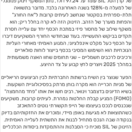
של קרן הסל SIL עומד על 97.24 דולר, נתון המשקף זינוק פנומנלי
של למעלה מ-128% בשנה האחרונה בלבד. מדובר בתשואה
תלת-ספרתית בסקטור שנחשב לעיתים קרובות ל"אח החורג"
והפחות מוערך של הזהב. הזינוק הזה לא קרה בחלל ריק; הוא
משקף שילוב של מחסור פיזי במתכת הכסף יחד עם עלייה חסרת
תקדים בביקוש התעשייתי. בעוד שבחודשי החורף המשקיעים דיברו
על הכסף כעל מקלט אינפלציוני, המנוע האמיתי מאחורי העליות
הנוכחיות הוא השימוש המסיבי בכסף בייצור לוחות סולאריים
ורכיבים לרכבים חשמליים – שני תחומים שחוו האצה משמעותית
במהלך 2025 ויוצרים לחץ קבוע על צד ההיצע.
הפער שנוצר בין השיח ברשתות החברתיות לבין הביצועים הריאליים
של מניות הכרייה הוא מקרה בוחן מרתק בפסיכולוגיית השקעות.
בשיא הדיונים בדצמבר וינואר, רבים חשו את אותו "פחד מהחמצה"
(FOMO) המניע קבלת החלטות נמהרת. לעיתים קרובות, משקיעים
שנכנסים לנכס בעיצומו של הייפ תקשורתי נוטים להתאכזב
כשהתוצאות לא מגיעות באופן מיידי, ומוכרים את החזקותיהם בדיוק
בנקודה שבה הנכס מתחיל לבנות את התשתית לעלייה האמיתית.
הזינוק של SIL מוכיח כי הסבלנות וההתמקדות ביסודות הכלכליים