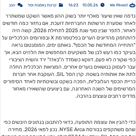
We INvest
10.05.26 16:23
קרנות נאמנות וסל
הגב
נדמה שאין שיעור מאלף יותר בשוק ההון מאשר השקט שמשתרר
לאחר שסערת הרשתות החברתיות דועכת. אם נחזור כמה חודשים
לאחור, לתפר שבין סוף שנת 2025 לתחילת 2026, קשה היה
להתחמק מהדיונים הערים בפלטפורמת X ובפורומים הכלכליים על
"התחייה המחודשת של הכסף". באותם ימים, המומנטום נראה
בעיקר כמו רעש לבן של משקיעים המחפשים את הלהיט הבא, אך
כפי שקורה לא פעם, דווקא כשמדד ה"באזז" ירד והשיח הציבורי
עבר לעסוק בנושאים בוערים אחרים, המציאות הכלכלית החלה
לתת את אותותיה בשטח. קרן הסל SIL, העוקבת אחר חברות
כריית הכסף הגלובליות, הפכה בשקט ובשיטתיות לאחד הסיפורים
המרשימים של השנה האחרונה, עם ביצועים שהשאירו מאחור
מדדים רחבים ונוצצים בהרבה.
כדי להבין את עוצמת התופעה, כדאי להתבונן בנתונים היבשים כפי
שהם משתקפים בבורסת NYSE Arca. נכון למאי 2026, מחירה