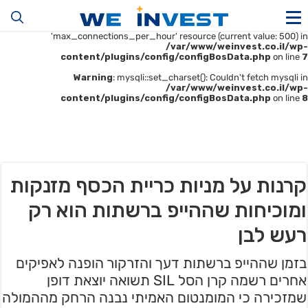
Warning
: mysqli::__construct(): (HY000/1226): User
'u414896523_maofData' has exceeded the
'max_connections_per_hour' resource (current value: 500) in
/var/www/weinvest.co.il/wp-
content/plugins/config/configBosData.php
on line
7
Warning
: mysqli::set_charset(): Couldn't fetch mysqli in
/var/www/weinvest.co.il/wp-
content/plugins/config/configBosData.php
on line
8
קרנות על מניות כריית הכסף מזנקות
ומוכיחות שההייפ ברשתות הוא רק
רעש לבן
בזמן שההייפ ברשתות דעך והזרקור הופנה לאפיקים
אחרים רשמה קרן הסל SIL תשואה יוצאת דופן
שמזכירה כי המומנטום האמיתי נבנה הרחק מההמולה