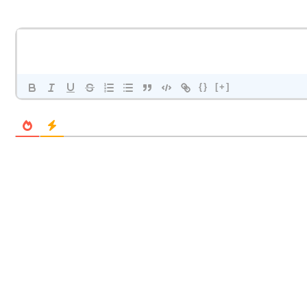
{}
[+]