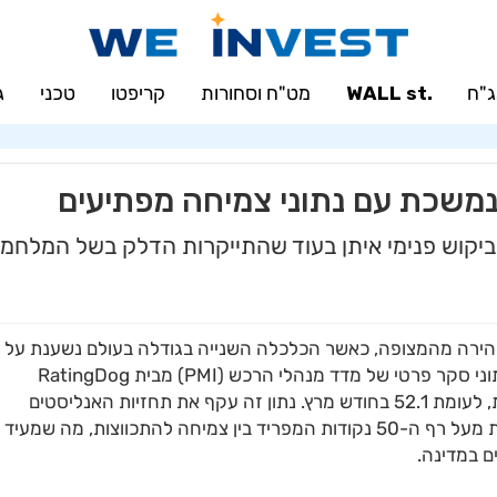
"ח
.WALL st
מט"ח וסחורות
קריפטו
טכני
ג
נמשכת עם נתוני צמיחה מפתיעים
יקוש פנימי איתן בעוד שהתייקרות הדלק בשל המלחמ
הירה מהמצופה, כאשר הכלכלה השנייה בגודלה בעולם נשענת על
ביקוש מקומי איתן ושיפור ניכר בביטחון העסקי. על פי נתוני סקר פרטי של מדד מנהלי הרכש (PMI) מבית RatingDog
שפורסמו לאחרונה, המדד טיפס לרמה של 52.6 נקודות, לעומת 52.1 בחודש מרץ. נתון זה עקף את תחזיות האנליסטים
המוקדמות שעמדו על 52.0 נקודות, והוא ממשיך לשהות מעל רף ה-50 נקודות המפריד בין צמיחה להתכווצות, מה שמע
ם במדינה.