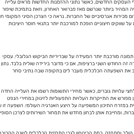
ף העסקים החדשים, כאשר נתוני ההזמנות החדשות מראים עלייה
אפריל היה המהיר ביותר שנרשם מאז פברואר האחרון, וזאת בתמיכת שיפור
ם מכירות אגרסיביים של החברות. נראה כי הצרכן הסיני המקומי חו
 שווקים חיצוניים הופכת למורכבת יותר בתנאי חוסר היציבות
 תמונה מורכבת יותר המעידה על שבריריות הביקוש הגלובלי. עסקי
 זה החודש השני ברציפות, אם כי מדובר בירידה שולית בלבד. נתון 
חיב את השפעתה הכלכלית מעבר לים בתקופה שבה נתיבי סחר
צי עלויות גוברים, כאשר מחירי התשומות רשמו את העלייה החדה
סקר קשרו באופן מפורש את התייקרות העלויות התפעוליות לזינוק במחירי הנפט
ת במזרח התיכון המשפיעה על היצע האנרגיה העולמי. השפעה זו 
ות, ומחייבת אותן לבחון מחדש את תמחור השירותים לצרכן הסופי
ן הולך ומתחזק. רמת הביטחון לגבי התחזית הכלכלית לשנה הקרובה