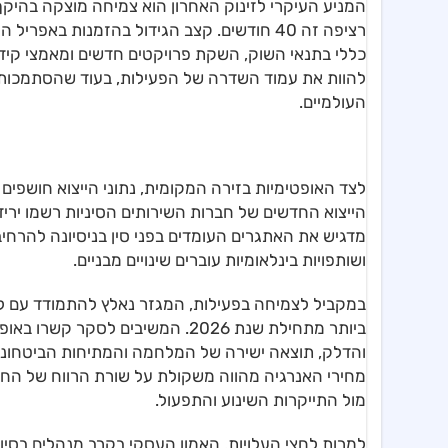
המניע העיקרי לזינוק האחרון הוא צמיחה מוצקה בהיק
רציפה זה 40 חודשים. קצב הגידול בהזמנות ב
כללי בתנאי השוק, השקת פרויקטים חדשים ומאמצי קידו
להוות את עמוד השדרה של הפעילות, בעוד שהסתמכות על
העולמיים.
לצד האופטימיות בזירה המקומית, נתוני הייצוא חושפים
הייצוא החדשים של חברות השירותים הסיניות רשמו ירידה
מדגיש את האתגרים העומדים בפני סין בניסיונה להר
ושותפויות בינלאומיות עוברים שינויים מבניים.
במקביל לצמיחה בפעילות, המגזר נאלץ להתמודד עם לח
ביותר מתחילת שנת 2026. המשיבים ל
והדלק, תוצאה ישירה של המלחמה והמתיחות הביטחוני
מחירי האנרגיה מהווה משקולת על שורת הרווח של החבר
מול התייקרות השינוע והתפעול.
למרות לחצי העלויות, האמון העסקי בקרב מנהלים בסי