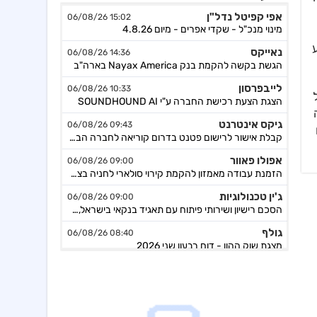
אפי קפיטל נדל"ן
15:02 06/08/26
מינוי מנכ"ל - שקדי אפרים - מיום 4.8.26
נאייקס
14:36 06/08/26
ע
הגשת בקשה להקמת בנק Nayax America בארה"ב
לייבפרסון
10:33 06/08/26
הצגת הצעת רכישת החברה ע"י SOUNDHOUND AI
גיקס אינטרנט
09:43 06/08/26
קבלת אישור לרישום פטנט בדרום קוריאה לחברה הבת דליברז בתחום ניווט מתקדם לרכבים ורובוטים
אפולו פאוור
09:00 06/08/26
הזמנת עבודה מאמזון להקמת קירוי סולארי לחניה בצרפת בסך של כ-2 מ'ש"ח,המשך
ג'ין טכנולוגיות
09:00 06/08/26
הסכם רישיון ושירותי פיתוח עם תאגיד בנקאי בישראל,פרטים
גולף
08:40 06/08/26
מצגת שוק ההון - דוח רבעון שני 2026
קיסטון אינפרא
08:30 06/08/26
עדכון בק"ע ההסכם לרכישת מניות הוט מובייל -התקבל אישור רשות התחרות לביצוע העסקה
סוגת
08:24 06/08/26
אישור הממונה על התחרות לעסקת רכישת שליטה בחברות הפועלות בתחום של משקאות חריפים ומזון מצונן ,המשך מ-4