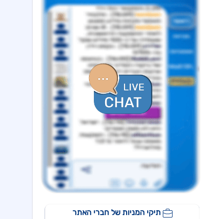
ישראייר גרופ
09:33 05/08/26
קבלת אישור רשות התעופה האזרחית להפעלת טיסות לצפון אמריקה
איי.סי.אל
09:09 05/08/26
מצגת- דוח רבעון 2 לשנת 2026
ויליפוד אינטרנש
09:02 05/08/26
מצגת משקיעים בעברית
באטמ
09:00 05/08/26
הזמנה ראשונה לפלטפורמת סייבר לסביבה טקטית
אקונרג'י
08:54 05/08/26
הסכם מחייב לרכישת 100% בפלטפורמת הרוח הצרפתית Escofi תמורת כ-134.3 מיליון אירו ,כפוף להתאמות
ויליפוד אינטרנש
08:40 05/08/26
מודיעה על מחיקה מנסדא"ק, תמשיך להיסחר בבורסה בתל אביב
אורד
17:46 06/08/26
נחתם הסכם השקעה בסך 50 מ'שח עם קרן מנור תמורת הקצאה פרטית ב-164.51 ש״ח למניה +אופציה להשקעה נוספת, ה
אפי קפיטל נדל"ן
15:02 06/08/26
מינוי מנכ"ל - שקדי אפרים - מיום 4.8.26