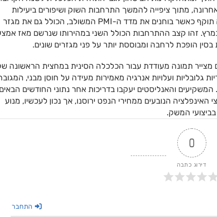
רונה, מתוך ציפייה להמשך התרחבות השוק ושיפורים ביעילות
התפעולית של החברות. האופטימיות הזו מקבלת משנה תוקף כאשר בוחנים את מדד ה-PMI המשולב, הכולל גם את מגזר
צור, אשר טיפס לרמה של 53.1 נקודות לעומת 51.5 במרץ. זהו קצב ההתרחבות הכולל השני במהירותו שנרשם מאז אמצ
ם מצייר תמונה מעודדת עבור הכלכלה הסינית במחצית הראשונה של
גדיות גלובליות ועלויות אנרגיה מאמירות מעידה על חוסן מבני, המגובה
 המשקיעים והאנליסטים יעקבו בדריכות אחר נתוני החודשים הבאים
 האינפלציה הנובעים ממחירי הנפט ירוסנו, אך נכון לעכשיו, מנוע
בביצועי המשק.
0
דירוג כתבה
התחבר