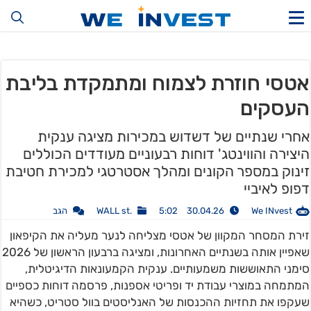
אטסי חוזרת לצמוח ומתמקדת בליבת
העסקים
אחרי שנתיים של דשדוש במכירות מציגה ענקית
היצירה והווינטג' דוחות רבעוניים מעודדים הכוללים
זינוק במספר הקונים ומהלך אסטרטגי למכירת חטיבת
דפופ לאיביי
We INvest
30.04.26 5:02
.WALL st
הגב
זירת המסחר המקוון של אטסי מצליחה לנער מעליה את הקיפאון
שאפיין אותה בשנתיים האחרונות, ומציגה ברבעון הראשון של 2026
סימני התאוששות משמעותיים. ענקית הקמעונאות הדיגיטלית,
המתמחה במוצרי עבודת יד ופריטי אספנות, פרסמה דוחות כספיים
שעקפו את תחזיות ההכנסות של האנליסטים בוול סטריט, כשהיא