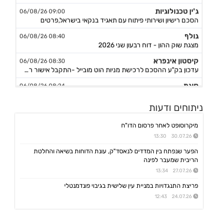
ג'ין טכנולוגיות
09:00 06/08/26
הסכם רישיון ושירותי פיתוח עם תאגיד בנקאי בישראל,פרטים
גולף
08:40 06/08/26
מצגת שוק ההון - דוח רבעון שני 2026
קיסטון אינפרא
08:30 06/08/26
עדכון בק"ע ההסכם לרכישת מניות הוט מובייל -התקבל אישור רשות התחרות לביצוע העסקה
סוגת
08:24 06/08/26
אישור הממונה על התחרות לעסקת רכישת שליטה בחברות הפועלות בתחום של משקאות חריפים ומזון מצונן ,המשך מ-4
נופר אנרג'י
ניתוחים ודעות
08:09 06/08/26
החלטת דירק':קביעת רף מינוף מקסימלי ותבצע פדיון מוקדם וולנטרי של אגח א ו-ה
מיקרוסופט לאחר פרסום הדו"ח
יעקב פיננסים
07:57 06/08/26
30.07.26 13:30
מצגת משקיעים רבעון שני לשנת 2026
הפער שנפתח בין המדדים לנאסד"ק, עונת הדוחות בשיאה והחלטת
אינפליי
15:58 05/08/26
הריבית שמעבר לפינה
התקשרות בהסכם לרכישת חברת נפט וגז תמורת 54.25מ'$
27.07.26 13:34
פינרג'י
14:29 05/08/26
פריצת התנגדויות במניית עין שלישית בגיבוי פונדמנטלי
הבהרה ביחס לדיווח החברה בנוגע להקצאה פרטית והשתתפות דבוקת השליטה-פרטים
24.07.26 12:43
תאת טכנולוגיות
14:17 05/08/26
6K -מצגת משקיעים - אוגוסט 2026