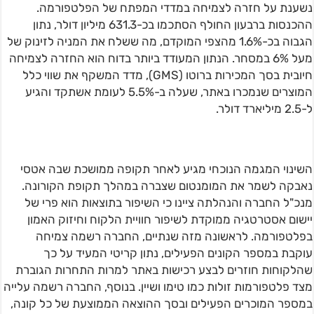
נשענת על חזרה לצמיחה במדדי המפתח של הפלטפורמה.
ההכנסות ברבעון החולף הסתכמו בכ-631.3 מיליון דולר, נתון
הגבוה בכ-1.6% מהצפי המוקדם, מה ששלח את המניה לזינוק של
מעל 6% במסחר. הנתון המעודד ביותר בדוח הוא החזרה לצמיחה
חיובית בסך המכירות ברוטו (GMS), מדד המשקף את שווי כלל
המוצרים שנמכרו באתר, שעלה ב-5.5% לעומת אשתקד והגיע
ל-2.5 מיליארד דולר.
השינוי המגמה הנוכחי מגיע לאחר תקופה ממושכת שבה אטסי
נאבקה לשמר את המומנטום שצברה במהלך תקופת הקורונה.
מנכ"ל החברה והנהלתה ציינו כי השיפור בתוצאות הוא פרי של
יישום אסטרטגיה ממוקדת לשיפור חוויית הלקוח וחיזוק האמון
בפלטפורמה. לראשונה מזה שנתיים, החברה רשמה צמיחה
עוקבת במספר הקונים הפעילים, נתון קריטי המעיד על כך
שהלקוחות חוזרים לבצע רכישות באתר למרות התחרות הגוברת
מצד פלטפורמות זולות כמו טימו ושיין. בנוסף, החברה רשמה עלייה
במספר המוכרים הפעילים ובסך ההוצאה הממוצעת של כל קונה,