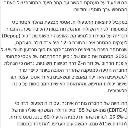
מה שמעיד על העמקת הקשר עם קהל היעד המסורתי של האתר
המחפש ערך מוסף וייחודיות.
במקביל לתוצאות התפעוליות, אטסי מבצעת מהלך אסטרטגי
משמעותי לניקוי השולחן והתמקדות במותג הליבה שלה. החברה
הכריזה על מכירת פלטפורמת האופנה המשומשת דפופ (Depop)
לענקית המסחר איביי תמורת כ-1.2 מיליארד דולר. העסקה,
שנחתמה בפברואר וצפויה להיסגר לקראת סוף הרבעון השלישי של
2026, מסמנת את סיומו של ניסיון ההתרחבות של אטסי לתחומי
אופנת הרחוב של דור ה-Z דרך רכישות חיצוניות. נראה כי הנהלת
החברה הגיעה למסקנה שהדרך הטובה ביותר לייצר ערך
למשקיעים היא ריכוז מאמצים ומשאבים באתר אטסי עצמו, תוך
שיפור יכולות החיפוש וההתאמה האישית המבוססות על בינה
מלאכותית.
הרווחיות של החברה נותרה איתנה, עם רווח תפעולי תזרימי
(EBITDA) מתואם של 185 מיליון דולר, המשקף שולי רווח של
כ-29.3%. למרות שהרווח למניה הגיע ל-60 סנט, מעט מתחת
לתחזית של 61 סנט, המשקיעים העדיפו להתמקד בתמונה