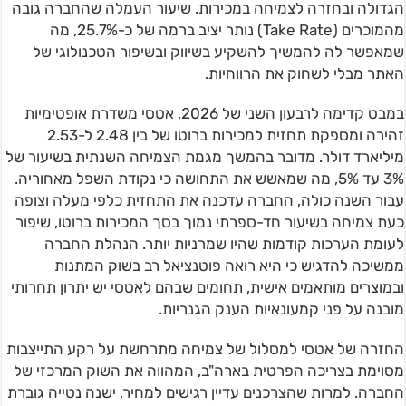
הגדולה ובחזרה לצמיחה במכירות. שיעור העמלה שהחברה גובה
מהמוכרים (Take Rate) נותר יציב ברמה של כ-25.7%, מה
שמאפשר לה להמשיך להשקיע בשיווק ובשיפור הטכנולוגי של
האתר מבלי לשחוק את הרווחיות.
במבט קדימה לרבעון השני של 2026, אטסי משדרת אופטימיות
זהירה ומספקת תחזית למכירות ברוטו של בין 2.48 ל-2.53
מיליארד דולר. מדובר בהמשך מגמת הצמיחה השנתית בשיעור של
3% עד 5%, מה שמאשש את התחושה כי נקודת השפל מאחוריה.
עבור השנה כולה, החברה עדכנה את התחזית כלפי מעלה וצופה
כעת צמיחה בשיעור חד-ספרתי נמוך בסך המכירות ברוטו, שיפור
לעומת הערכות קודמות שהיו שמרניות יותר. הנהלת החברה
ממשיכה להדגיש כי היא רואה פוטנציאל רב בשוק המתנות
ובמוצרים מותאמים אישית, תחומים שבהם לאטסי יש יתרון תחרותי
מובנה על פני קמעונאיות הענק הגנריות.
החזרה של אטסי למסלול של צמיחה מתרחשת על רקע התייצבות
מסוימת בצריכה הפרטית בארה"ב, המהווה את השוק המרכזי של
החברה. למרות שהצרכנים עדיין רגישים למחיר, ישנה נטייה גוברת