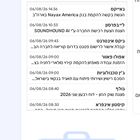
וח
נאייקס
14:36 06/08/26
הגשת בקשה להקמת בנק Nayax America בארה"ב
לייבפרסון
10:33 06/08/26
הצגת הצעת רכישת החברה ע"י SOUNDHOUND AI
גיקס אינטרנט
09:43 06/08/26
קבלת אישור לרישום פטנט בדרום קוריאה לחברה הבת דליברז בתחום ניווט מתקדם לרכבים ורובוטים
הבעת
אפולו פאוור
09:00 06/08/26
הזמנת עבודה מאמזון להקמת קירוי סולארי לחניה בצרפת בסך של כ-2 מ'ש"ח,המשך
ג'ין טכנולוגיות
09:00 06/08/26
הסכם רישיון ושירותי פיתוח עם תאגיד בנקאי בישראל,פרטים
גולף
08:40 06/08/26
מצגת שוק ההון - דוח רבעון שני 2026
ם
קיסטון אינפרא
08:30 06/08/26
עדכון בק"ע ההסכם לרכישת מניות הוט מובייל -התקבל אישור רשות התחרות לביצוע העסקה
סוגת
08:24 06/08/26
אישור הממונה על התחרות לעסקת רכישת שליטה בחברות הפועלות בתחום של משקאות חריפים ומזון מצונן ,המשך מ-4
נופר אנרג'י
08:09 06/08/26