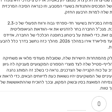
שמייצרות חלק גדול ממוצריהן באסיה. אדידס ציינה כי היא צופה "ר
ה הנוכחית בשל המכסים והתנודות בשערי המטבע, וזו כנראה הסיבה המרכזית
שלה למרות הרבעון החזק.
ההחלטה להותיר את התחזית השנתית על כנה – עם צמיחה במכירות בשיעור חד-ספרתי גבוה ורווח תפעולי של כ-2.3
. מנכ"ל החברה בחר להדגיש את אי-הוודאות הגיאופוליטית
זאת, כדי לאותת על ביטחון בחוסנה הכלכלי של החברה, אדידס
הכריזה על תוכנית רכישה עצמית של מניות בהיקף של עד מיליארד אירו במהלך 2026. מהלך כזה נחשב בדרך כלל ל
ת.
לק מהמתחרות הישירות שלה, שסובלות מעודפי מלאי או משחיקה
הלייף-סטייל שלה לצד מוצרי הספורט המקצועיים מעניקה לה גיוון
ב על כוח הקנייה של הצרכנים, נראה כי בשלב זה המותג נהנה
יים של המשקיעים יהיו נשואות כעת לדיווחים הבאים, כדי לראות א
יחה המואצת בסין ובשוק המקוון, ובכך להוכיח שההתאוששות של
 טווח.
0