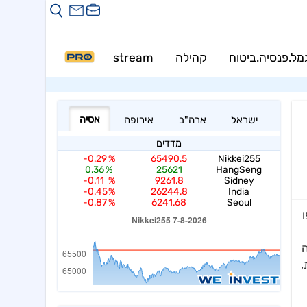
מל.פנסיה.ביטוח
קהילה
stream
PRO
ו
ה
ת,