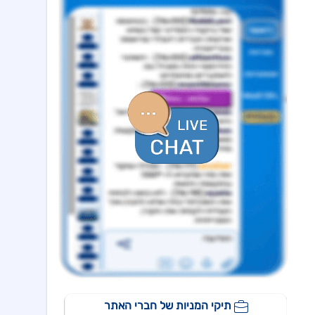
קבלת אישור רשות התעופה האזרחית להפעלת טיסות לצפון אמריקה
איי.סי.אל
09:09 05/08/26
מצגת- דוח רבעון 2 לשנת 2026
ויליפוד אינטרנש
09:02 05/08/26
מצגת משקיעים בעברית
נקסט ויז'ן
09:20 07/08/26
הזמנות לרכישת מצלמות ומוצרים נוספים תמורת סה"כ כ-14.4מ'$, לאספקה עד תום Q4/26
מניבים ריט
08:33 07/08/26
מצגת לשוק ההון - רבעון שני לשנת 2026
מידאס השקעות
18:50 06/08/26
החלטות דירקטוריון לגבי מו"מ לנטילת מימון ותיקון שטר נאמנות אג"ח ד׳ - המשך בק"ע תזמ"ז חזוי והיערכות ל
אורד
17:46 06/08/26
נחתם הסכם השקעה בסך 50 מ'שח עם קרן מנור תמורת הקצאה פרטית ב-164.51 ש״ח למניה +אופציה להשקעה נוספת, ה
אפי קפיטל נדל"ן
15:02 06/08/26
מינוי מנכ"ל - שקדי אפרים - מיום 4.8.26