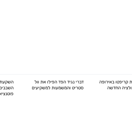
דברי נגיד הפד הפילו את וול
השקעת הענק של ענקית
סטריט והמשמעות למשקיעים
השבבים TSMC מאותתת על
פוטנציאל צמיחה אדיר