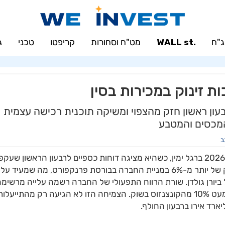
"ח
.WALL st
מט"ח וסחורות
קריפטו
טכני
ג
 זינוק במכירות בסין
עון ראשון חזק מהצפוי ומשיקה תוכנית רכישה עצמית
המכסים והמטבע
ב
ענקית מוצרי הספורט הגרמנית אדידס פתחה את שנת 2026 ברגל ימין, כשהיא מציגה דוחות כספיים לרבעון הראשון שעקפ
משמעותית את תחזיות האנליסטים. הדיווח הוביל לזינוק של יותר מ-6% במניית החברה בבורסת פרנקפורט, מה שמעיד על
יורן גולדן. שורת הרווח התפעולי של החברה רשמה עלייה מרשימ
של כ-15.6% והגיעה ל-705 מיליון אירו, נתון הגבוה בכמעט 10% מהקונצנזוס בשוק. הצמיחה הזו לא הגיעה רק מהתייעלו