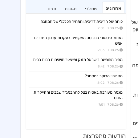
אחרונים
פופולרי
תגובות
תגים
של
כוחה של הריבית דריבית והמחיר הכלכלי של המתנה
7.08.26 9:50
ון אמריקה, שוק
מחזור היסטורי בבורסה המקומית בעקבות עדכון המדדים
אמש
לת
7.08.26 9:03
מחיר החופשה בישראל מזנק ומשאיר משפחות רבות בבית
 של הרבעון עם צמיחה של 29%. המגמה
7.08.26 8:42
מה צפוי הבוקר במסחר?
7.08.26 8:02
מגמה מעורבת באסיה בצל לחץ במגזר שבבים והתייקרות
יות
הנפט
7.08.26 7:01
ים
הודעות מתפרצות