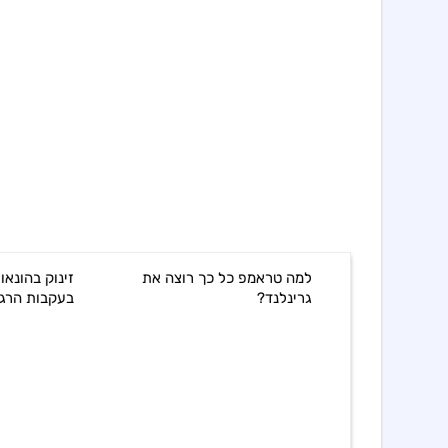
מה טראמפ כל כך רוצה את
זינוק בהונאות קריפטו באירופה
רינלנד?
בעקבות הרגולציה החדשה