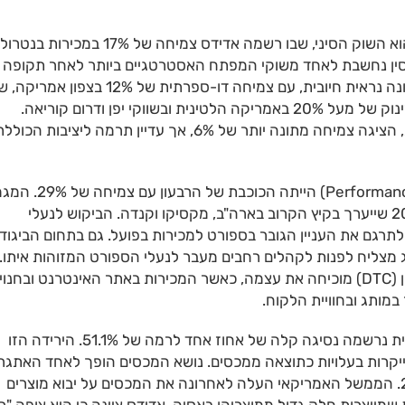
אחד המנועים המרכזיים מאחורי התוצאות המרשימות הוא השוק הסיני, שבו רשמה אדידס צמיחה של 17% במכירות בנטרול
 סין נחשבת לאחד משוקי המפתח האסטרטגיים ביותר לאחר תקופה 
חוסר יציבות בשנים האחרונות. גם באזורים אחרים התמונה נראית חיובית, עם צמיחה דו-ספרתית של 12% בצפ
שבו החברה התמודדה עם אתגרים לא פשוטים בעבר, וזינוק של מעל 20% באמריקה הלטינית ובשווקי יפן ודרום קוריאה.
אירופה, השוק הגדול ביותר של החברה במונחי הכנסות, הציגה צמיחה מתונה יותר של 6%, אך עדיין תרמה ליציבות הכול
מבחינת סגמנטים של מוצרים, קטגוריית ה"ביצועים" (Performance) הייתה הכוכבת
הזו מקבלת רוח גבית חזקה מההיערכות למונדיאל 2026 שייערך בקיץ הקרוב בארה"ב, מקסיקו וקנדה. הביקוש לנעלי
 לתרגם את העניין הגובר בספורט למכירות בפועל. גם בתחום הביגוד
עיד על כך שהמותג מצליח לפנות לקהלים רחבים מעבר לנעלי הספורט המזוהות איתו.
במקביל, האסטרטגיה של החברה למכירה ישירה לצרכן (DTC) מוכיחה את עצמה, כאשר המכירות באתר האינטרנט ובחנו
למרות הרוח הגבית מהמכירות, בשורת הרווחיות הגולמית נרשמה נסיגה קלה של אחוז אחד לרמה של 51.1%. הירידה הזו
ייקרות בעלויות כתוצאה ממכסים. נושא המכסים הופך לאחד האתגר
המרכזיים של אדידס ושל ענף הקמעונאות כולו ב-2026. הממשל האמריקאי העלה לאחרונה את המכסים על יבוא מוצרים