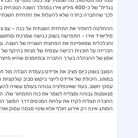
ממדינות מסוימות, מה שמטיל עול כספי נוסף על חברות 
נגדית" של כ-400 מיליון אירו במהלך השנ
לכך שהחברה בחרה שלא להעלות את התחזית השנתית 
מיליארד אירו – התפרשה בשוק כגישה שמרנית ומחושבת
והכלכלית שמאפיינת את המחצית השנייה של השנה. עם 
אמון של ההנהלה בערך החברה ובמזומנים שהיא מייצר
המצב בשוק כיום מציב את אדידס בעמדת הובלה מול ח
במותג. היכולת של אדידס לייצר ביקוש סביב קולקציות 
עסקי חשוב. בעוד שאינפלציה גבוהה בעולם עשויה להעי
מנאמנות גבוהה ומצליח לשמר את כוח התמחור שלו. העינ
החברה תצליח לקזז את עלויות המכסים דרך המשך הצמ
המותג אינה רק אירוע חולף אלא שינוי מגמה עמוק וארוך