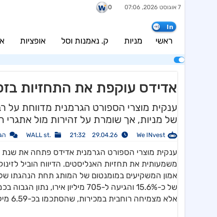
7 אוגוסט 2026, 07:06
0
In
ראשי
מניות
ק. נאמנות וסל
אופציות
אג
אדידס עוקפת את התחזיות בזכות
ענקית מוצרי הספורט הגרמנית מדווחת על רב
של מניות, אך שומרת על זהירות מול אתגרי 
We INvest
29.04.26 21:32
.WALL st
הג
אמון המשקיעים במומנטום של המותג תחת הנהגתו של ב
אלא מצמיחה רוחבית במכירות, שהסתכמו בכ-6.59 מיליארד אירו ברבעון החולף.