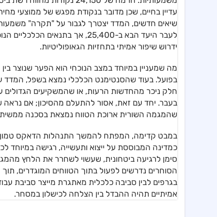
משמעותיות. הרמה של 24,150 נ
עדיין בחיים, שכן מדובר בנקודת מפגש של ממוצעי מחיר
לעבר היעד הבא ב-25,400, אך בתנא
ידרוש שיפור אמיתי בתחזיות הגאופוליטיות.
מה שמעניין במיוחד במצב הנוכחי הוא הפער שנוצר בין 
בפועל. בעוד שהסנטימנט הכלכלי נמצא בשפל, המדד עצ
חלק ניכר מהחדשות הרעות, או שהמשקיעים הגדולים ע
שהמגמה השורית ארוכת הטווח נמצאת בסכנה ממשית, וכי 
במבט קדימה, המפתח להמשך התנהלות הדאקס טמון ביצ
כמדינה המבוססת על ייצוא ותעשייה, רגישה במיוחד לכל
הסוחרים נדרשים לפעול בתוך הטווחים המוגדרים, תוך ה
בגרפים לבין סביבה כלכלית מאתגרת מייצר סביבת עבודה
אמיתיים תהיה ההבדל בין הצלחה לכישלון במסחר.