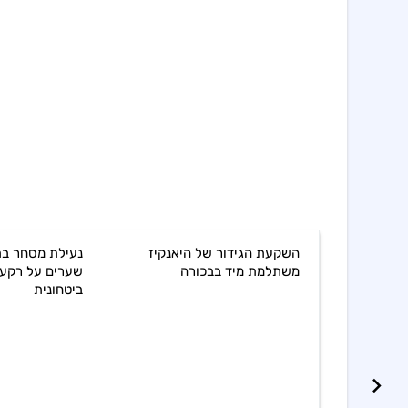
 מרחף מעל
השקעת הגידור של היאנקיז
נעילת מסחר בת"
רית
משתלמת מיד בבכורה
שערים על רקע 
ביטחונית
chevron_right