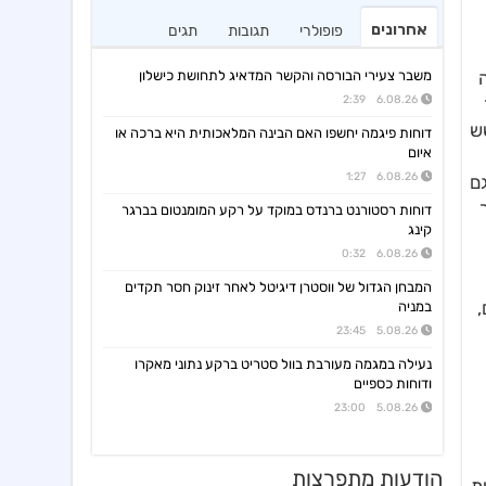
אחרונים
פופולרי
תגובות
תגים
מה
משבר צעירי הבורסה והקשר המדאיג לתחושת כישלון
6.08.26 2:39
ש
דוחות פיגמה יחשפו האם הבינה המלאכותית היא ברכה או
איום
6.08.26 1:27
ם
דוחות רסטורנט ברנדס במוקד על רקע המומנטום בברגר
קינג
6.08.26 0:32
המבחן הגדול של ווסטרן דיגיטל לאחר זינוק חסר תקדים
,
במניה
5.08.26 23:45
נעילה במגמה מעורבת בוול סטריט ברקע נתוני מאקרו
ודוחות כספיים
5.08.26 23:00
הודעות מתפרצות
דלתא גליל
10:34 05/08/26