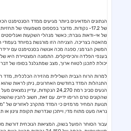
של 17.2- נקודות. מדובר בפספוס משמעותי של תח
של אי-ודאות גוברת; כאשר מנהלי השקעות ואנליסטים כ
מהאטה בצריכה. הצניחה הזו מורגשת במיוחד בעמודי 
המשק הגרמני, ספגה מכה אנושה בסנטימנט עם ירידה ד
בענפי הפלדה והכימיקלים. התמונה המצטיירת היא של 
יכולת לתכנן לטווח ארוך, מצב שמתגלגל בסופו של דבר
למרות הרוח הגבית השלילית מהזירה הכלכלית, מדד הד
התנהלות המדד בחודשים האחרונים, ניתן לראות שהוא ע
הנעים סביב רמת 24,270 הנקודות, ע
שהקונים טרם הרימו ידיים. עם זאת, חשוב להבין שהשוק
תנועת המחיר מרמזים כי המדד מתקרב לאזורים של "מיצ
נראה מעט מתוח מדי, וייתכן שנדרשת תקופת צינון או ת
עבור הסוחר הפועל בשוק, המציאות הנוכחית דורשת משנ