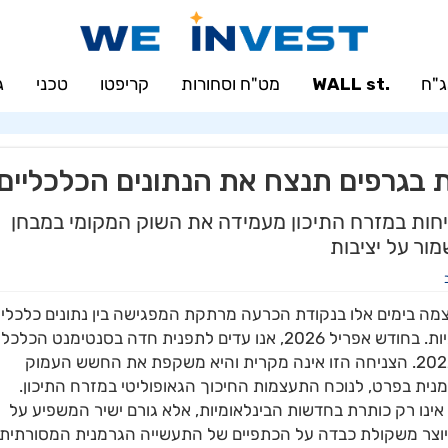
"ח
.WALL st
מט"ח וסחורות
קריפטו
טכני
ג
 בגרפים תנצח את הנתונים הכלכליים
חות במזרח התיכון מעמידה את השוק המקומי במבחן
ור על יציבות
ה בימים אלו בנקודת הכרעה מרתקת המפגישה בין נתונים כלכליי
קודרים לבין מבנה שוק שעדיין מנסה לשמור על אופטימיות. בחודש אפריל 2026, אנו עדים לתפנית חדה בסנטימנט הכלכל
בגרמניה, שהגיע לרמתו הנמוכה ביותר מאז סוף שנת 2022. הצניחה הזו אינה מקרית והיא משקפת את החשש העמוק
נית בפרט, לנוכח התעצמות החיכוך הגאופוליטי במזרח התיכון.
ינו רק כותרת בחדשות הבינלאומיות, אלא גורם ישיר המשפיע על
וצר משקולת כבדה על הכתפיים של התעשייה הגרמנית המסורתית.