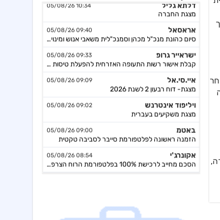
ית
מצגת החברה
אראסאל
09:40 05/08/26
רך
סיום כהונת מנכ"ל מכהן וסמנכ"לית משאבי אנוש ומינוי מנכ"ל חדש
ישראייר גרופ
09:33 05/08/26
קבלת אישור רשות התעופה האזרחית להפעלת טיסות לצפון אמריקה
איי.סי.אל
09:09 05/08/26
חר
מצגת- דוח רבעון 2 לשנת 2026
ויליפוד אינטרנש
09:02 05/08/26
מצגת משקיעים בעברית
באטמ
09:00 05/08/26
הזמנה ראשונה לפלטפורמת סייבר לסביבה טקטית
אקונרג'י
08:54 05/08/26
הסכם מחייב לרכישת 100% בפלטפורמת הרוח הצרפתית Escofi תמורת כ-134.3 מיליון אירו ,כפוף להתאמות
ד ZEW. עד שזה יקרה,
ויליפוד אינטרנש
08:40 05/08/26
מודיעה על מחיקה מנסדא"ק, תמשיך להיסחר בבורסה בתל אביב
אל על
08:35 05/08/26
מצגת לשוק ההון-אוגוסט 2026