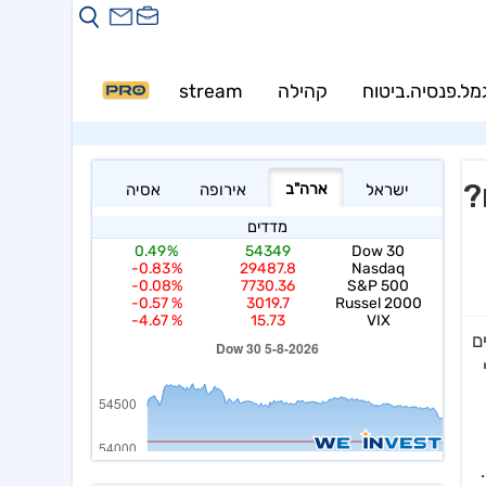
מל.פנסיה.ביטוח
קהילה
stream
PRO
?
ם
י