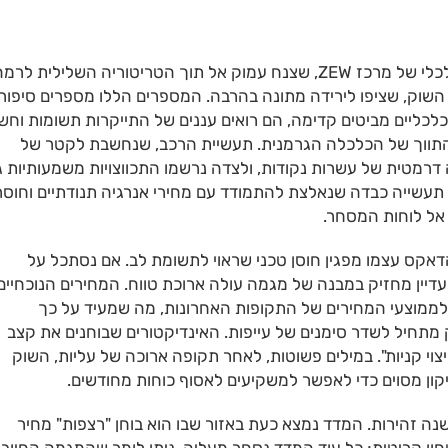
הנתונים המדאיגים ביותר מגיעים ממדד הסנטימנט הכלכלי של מרכז ZEW, שצנח עמוק אל תוך הטריטוריה השלילית לר
זיות השוק, שציפו לירידה מתונה בהרבה. המספרים הללו מספרים סיפור
לכליים מביטים קדימה, הם רואים עננים של התייקרות תשומות וחש
התווך של הכלכלה הגרמנית. תעשיית הרכב, שנחשבת לקטר של
רמטית של עשרות נקודות, ולצדה נרשמו התכווצויות משמעותיות ג
תעשייה כבדה שנאלצת להתמודד עם מחירי אנרגיה תנודתיים וחוסר
 אל לוחות המסחר.
אקס עצמו מפגין חוסן טכני שראוי לתשומת לב. אם נסתכל על
דיין מחזיק במבנה של מגמה עולה ארוכת טווח. המחירים הנוכחיים
דיין נמצאים מעל לממוצעי המחירים של התקופות האחרונות, מה שמעיד על כך
 מתחיל לשדר סימנים של עייפות. האינדיקטורים שבוחנים את קצב
וי קניות". במילים פשוטות, לאחר תקופה ארוכה של עליות, השוק
יקון מסוים כדי לאפשר למשקיעים לאסוף כוחות מחודשים.
ה זהירות. המדד נמצא כעת באזור שבו הוא בוחן "רצפות" מחיר