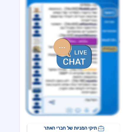
פרופדו
13:23 04/08/26
פתיחת מסחר ביום 5.8.26-פרופדו אגח ב
אינטרגאמא
13:18 04/08/26
תגובה לפרסומים-הערכה כי דינה של תביעה לכינוס נכסים נגד חברת פרויקט להידחות
אינפליי
15:58 05/08/26
התקשרות בהסכם לרכישת חברת נפט וגז תמורת 54.25מ'$
פינרג'י
14:29 05/08/26
הבהרה ביחס לדיווח החברה בנוגע להקצאה פרטית והשתתפות דבוקת השליטה-פרטים
תאת טכנולוגיות
14:17 05/08/26
6K -מצגת משקיעים - אוגוסט 2026
אנשי העיר,רוטשטיין
12:43 05/08/26
אנשי העיר(ב.שליטה ) התקשרה בהסכם לרכישת מלוא החזקות רוטשטיין באנשי העיר
סופרגז פאוור,נופר אנרג'י
12:11 05/08/26
בת בהסכם למכירת חשמל באסדרת מודל השוק בק"ע מתקני אגירה עצמאיים, כפוף
דלתא גליל
10:34 05/08/26
מצגת החברה