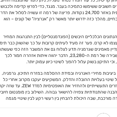
קודות מהווה רשת ביטחון קריטית; כל עוד המדד נסחר מעליה, ניתן לומר שהמגמה החיוב
ים חשובים ששימשו כתמיכה בעבר. מנגד, כדי לפרוץ קדימה ולכבוש
שיאים חדשים, המדד יצטרך לגבור על "תקרה" משמעותית באזור 24,700 נקודות. פריצה של רמה זו עשויה לסלול את הד
ים הכלכליים הנוכחיים, מהלך כזה ידרוש יותר מאשר רק "אנרציה" של קונים – הוא
הנתונים הכלכליים היבשים (הפונדמנטליים) לבין התנהגות המחיר
מו לא קרס. פער זה מעיד לעיתים קרובות על כך שהשוק כבר תימ
דיין מאמינים שגרמניה תדע לצלוח גם את המשבר הזה כפי שעשתה
בעבר. יחד עם זאת, אסור להתעלם מהסיכון; אם נראה שבירה של רמת ה-23,280, הדבר יהווה איתות אזהרה חמור לכך
התיקון בשוק עלול להפוך לשינוי כיוון עמוק יותר.
יבות מחירי האנרגיה ובמידת ההסלמה במזרח התיכון. גרמניה,
 שינוי בעלויות ההובלה והדלק. המשקיעים יעקבו מקרוב אחרי כל
סימן לרגיעה ביטחונית, שעשוי לשחרר את הלחץ מהמגזרים התעשייתיים ולהחזיר את האופטימיות למד
בנה שהתנודתיות צפויה להישאר גבוהה. השילוב בין מומנטום חיובי
 מורכבת, שבה היכולת להבחין בין רעשי רקע לבין שינויי מגמה