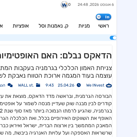
6 אוגוסט 2026, 24:48
0
In
ראשי
מניות
ק. נאמנות וסל
אופציות
אג
הדאקס נבלם: האם האופטימיות
צניחת האמון הכלכלי בגרמניה בעקבות המתי
עוצמה בעוד המגמה ארוכת הטווח נאבקת לשמ
We INvest
25.04.26 9:43
.WALL st
הגב
הבורסה הגרמנית, ובראשה מדד הדאקס, מוצאת את עצמ
האופף את השווקים האירופיים בכלל, ואת הכלכלה הגרמ
המאבק המתמשך בין ארצות הברית, ישראל ואיראן כבר א
שרשראות האספקה ועל עלויות האנרגיה ביבשת, מה שי