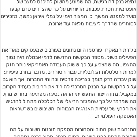
נמצא בנקודה רגישה, מה שמונע מהשוק להיכנס למצב של
אופטימיות חסרת עכבות. הדיווחים על כך שהצדדים טרם קבעו
מועד למפגש המשך וכי המצור הימי על נמלי איראן נמשך, מזכירים
לסוחרים שהדרך ליציבות מלאה עוד ארוכה.
בגזרת המאקרו, פורסמו היום נתונים מעורבים שמעסיקים מאוד את
הפעילים בשוק. מספר הבקשות החדשות לדמי אבטלה היה נמוך
מהצפוי, מה שמצביע על כך ששוק העבודה האמריקאי נותר חזק
למרות הטלטלות הגלובליות. עבור הסוחרים, מדובר בחרב פיפיות:
שוק עבודה חזק תומך בצריכה פרטית וברווחי החברות, אך הוא גם
עלול להקשות על הבנק המרכזי להוריד את הריבית בעתיד הקרוב.
במקביל, נתון הייצור התעשייתי הראה נסיגה מפתיעה בחודש מרץ,
מה שמרמז על כך שהמגזר הריאלי של הכלכלה מתחיל להרגיש
את הלחץ של עלויות האנרגיה הגבוהות והשיבושים בשרשראות
האספקה העולמיות.
התנהגות שוק החוב והסחורות מספקת תובנות חשובות על מה
שקורה מתחת לפני השטח. מחירי הנפט מסוג ברנט נסחרים