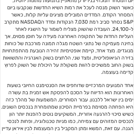
יום המסחר הנוכחי בניו יורק מתאפיין בתנועות מתונות יחסית,
כאשר השוק מנסה לעכל את רמות השיא החדשות שנקבעו ביום
המסחר הקודם. המדדים המובילים מציגים עליות קלות, כאשר
S&P נסחר סביב רמת 7,030 הנקודות ומדד הNASDAQ מתקרב
ל-24,100. העובדה שהשוק מצליח לשמור על הישגיו לאחר
העליות החדות של התקופה האחרונה מעידה על חוסן מסוים, אך
בחינה מעמיקה של נתוני השטח מגלה תמונה מורכבת של כוחות
מנוגדים. מצד אחד, קיימת אופטימיות זהירה הנובעת מהתפתחויות
בזירה הגיאופוליטית, ומצד שני, הלחצים בשוק האנרגיה והתשואות
בשוק החוב ממשיכים להוות משקולת על היכולת של השוק לפרוץ
קדימה בעוצמה.
אחד המנועים המרכזיים שדוחפים את הסנטימנט החיובי בשעות
האחרונות הוא הדיווח על הסכם להפסקת אש זמנית בת עשרה
ימים בין ישראל ללבנון. עבור הסוחרים, המשמעות של מהלך כזה
היא הפחתה מסוימת בפרמיית הסיכון שמתומחרת בנכסים השונים.
כשיש סיכוי להרגעה אזורית, המשקיעים נוטים להפנות יותר הון
לנכסים המזוהים עם צמיחה, כמו מניות טכנולוגיה, ופחות לנכסי
הגנה. עם זאת, המשא ומתן המקביל בין המעצמות לבין איראן עדיין