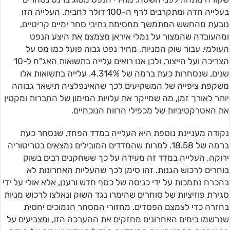
בעלייה חדה ומתקרבים לרף ה-100 דולר לחבית. העלייה הזו
נובעת מהחשש המתמשך מחסימת נתיבי סחר ימיים קריטיים,
ומהעובדה שהמצור על נמלי איראן מצמצם את היצע הנפט
העולמי. עבור שוק המניות, מחיר נפט גבוה פועל כמו מס על
הצריכה ועל הייצור, ולכן אנו רואים עלייה בתשואות האג"ח ל-10
שנים, שנסחרות כעת ברמה של 4.314%. עלייה בתשואות אלו
משקפת ציפייה של המשקיעים לכך שהאינפלציה תישאר גבוהה
יותר לאורך זמן, מה שמייקר את עלויות המימון של החברות ומקטין
את האטרקטיביות של מכפילי הרווח הנוכחיים.
נקודה מעניינת נוספת היא העלייה במדד הפחד, שנסחר כעת
ברמה של 18.58. למרות שהמדדים המובילים נמצאים בטריטוריה
ירוקה, העלייה במדד זה מעידה על כך ששחקנים רבים בשוק
בוחרים לרכוש הגנות. זהו סימן לכך שהעליות האחרונות לא
בהכרח נתמכות על ידי כניסה של כסף חדש ורענן, אלא אולי על ידי
סגירת פוזיציות של סוחרים שהימרו נגד השוק ונאלצו לרכוש מניות
בחזרה כדי לצמצם הפסדים. מחזורי המסחר הנמוכים יחסית
שנרשמו בימים האחרונים מחזקים את ההערכה הזו, ומצביעים על