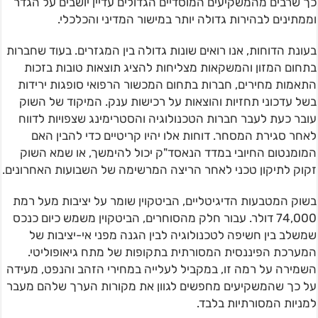
כך שרבים מהמשקיעים המוסדיים הגדולים עדיין יושבים על הגדר
וממתינים לבהירות גדולה יותר במישור המדיני והכלכלי.
בעונת הדוחות, אנו רואים שונות גדולה בין המגזרים. בעוד שחברות
בתחום המזון והמשקאות מצליחות להציג תוצאות טובות בזכות
התאמות מחירים, חברות בתחום המכשור הרפואי סופגות ירידות
בשל עדכוני תחזיות והוצאות על רכישות ענק. המיקוד של השוק
עובר כעת לעבר חברות הטכנולוגיה והסטרימינג שצפויות לדווח
לאחר סגירת המסחר. דוחות אלו יהיו קריטיים כדי להבין האם
המומנטום החיובי במדד הנאסד"ק יכול להימשך, או שמא השוק
זקוק לתיקון טכני לאחר הריצה המרשימה של השבועות האחרונים.
בשוק המטבעות הדיגיטליים, הביטקוין שומר על יציבות מעל רמת
74,000 דולר. עבור חלק מהסוחרים, הביטקוין משמש כיום כנכס
שמשלב בין חשיפה לטכנולוגיה לבין הגנה מפני אי-יציבות של
המערכת הפיננסית המסורתית בתקופות של מתח גיאופוליטי.
השמירה על רמה זו, במקביל לעלייה במחירי הזהב והנפט, מעידה
על כך שהמשקיעים מחפשים לגוון את מקורות הערך שלהם מעבר
למניות המסורתיות בלבד.