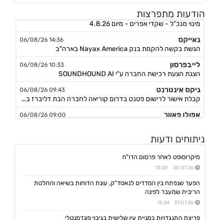
אפי קפיטל נדל"ן
15:02 06/08/26
הודעות מתפרצות
מינוי מנכ"ל - שקדי אפרים - מיום 4.8.26
נאייקס
14:36 06/08/26
הגשת בקשה להקמת בנק Nayax America בארה"ב
לייבפרסון
10:33 06/08/26
הצגת הצעת רכישת החברה ע"י SOUNDHOUND AI
גיקס אינטרנט
09:43 06/08/26
קבלת אישור לרישום פטנט בדרום קוריאה לחברה הבת דליברז בתחום ניווט מתקדם לרכבים ורובוטים
אפולו פאוור
09:00 06/08/26
הזמנת עבודה מאמזון להקמת קירוי סולארי לחניה בצרפת בסך של כ-2 מ'ש"ח,המשך
ג'ין טכנולוגיות
09:00 06/08/26
ניתוחים ודעות
הסכם רישיון ושירותי פיתוח עם תאגיד בנקאי בישראל,פרטים
מיקרוסופט לאחר פרסום הדו"ח
גולף
08:40 06/08/26
30.07.26 13:30
מצגת שוק ההון - דוח רבעון שני 2026
הפער שנפתח בין המדדים לנאסד"ק, עונת הדוחות בשיאה והחלטת
קיסטון אינפרא
08:30 06/08/26
הריבית שמעבר לפינה
עדכון בק"ע ההסכם לרכישת מניות הוט מובייל -התקבל אישור רשות התחרות לביצוע העסקה
27.07.26 13:34
סוגת
08:24 06/08/26
פריצת התנגדויות במניית עין שלישית בגיבוי פונדמנטלי
אישור הממונה על התחרות לעסקת רכישת שליטה בחברות הפועלות בתחום של משקאות חריפים ומזון מצונן ,המשך מ-4