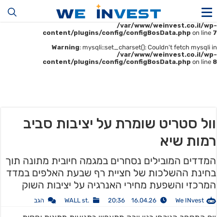
Warning
: mysqli::__construct(): (HY000/1045): Access denied for user
'u414896523_maofData'@'161.35.22.140' (using password: YES) in
/var/www/weinvest.co.il/wp-
content/plugins/config/configBosData.php
on line
7
Warning
: mysqli::set_charset(): Couldn't fetch mysqli in
/var/www/weinvest.co.il/wp-
content/plugins/config/configBosData.php
on line
8
וול סטריט שומרת על יציבות סביב
רמות שיא
המדדים המובילים נסחרים במגמה חיובית מתונה תוך
בחינת ההשלכות של חציית רף שבעת האלפים במדד
המרכזי והשפעת מחירי האנרגיה על יציבות השוק
We INvest
16.04.26 20:36
.WALL st
הגב