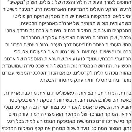
החופים לצורך פעולות חילוץ והצלה של ניצולים, השוק "מקשיב"
לרעשי הרקע העולים מהמדיניות האגרסיבית הזו. המעבר משיטור
ימי קלאסי למתקפות צבאיות ישירות מסמן שחיקת הון פוליטי
משמעותית מול שותפותיה של ארה"ב באמריקה הלטינית.
המבקרים טוענים כי המיקוד בנתיבי הים הוא בבחינת מרדף אחרי
צללים, שכן הנתונים היבשים מצביעים על כך שההברחות
המשמעותיות ביותר מתבצעות דרך מעברי גבול רשמיים במכוניות
פרטיות ומשאיות. עם זאת, בוושינגטון רואים בפעולות אלו כלי
הרתעתי הכרחי, שנועד לזעזע את שרשראות האספקה של ארגוני
הפשיעה. התחושה במסדרונות הממשל היא שכל סירה שמושמדת
מהווה מכה מורלית לקרטלים, גם אם הנזק הכלכלי הממשי עבורם
נותר זניח ביחס לרווחי העתק מהסחר היבשתי.
בחזית המזרחית, המציאות הגיאופוליטית נראית מורכבת אף יותר,
כאשר הכישלון בהשגת הבנות בשיחות הפסקת האש בפקיסטן
הוביל את הנשיא טראמפ להכריז על מצור ימי רחב היקף על נמלי
איראן. המוקד המרכזי של המהלך הוא מצרי הורמוז, עורק חיים
קריטי שדרכו זורם כחמישית מאספקת הנפט העולמית בכל רגע
נתון. המצור המתוכנן נועד לשלול מטהרן את קלף המיקוח המרכזי