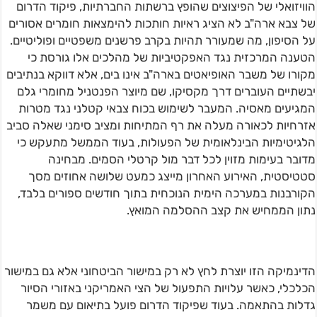
הוויזואלי של הפיצוצים שהופץ ברשתות החברתיות, פיקוד הדרום
של צבא ארה"ב לא הציג ראיות חותכות להימצאות חומרים אסורים
על הסיפון, מה שמעורר תהיות בקרב פרשנים משפטיים ופוליטיים.
הטענה המרכזית נגד האפקטיביות של מהלכים אלו גורסת כי
מקורו של משבר האופיאטים בארה"ב אינו בים, אלא דווקא בנתיבים
יבשתיים העוברים דרך מקסיקו, שם מיוצר הפנטניל מחומרי גלם
המגיעים מאסיה. המעבר לשימוש בכוח צבאי קטלני נגד מטרות
אזרחיות לכאורה מעלה את רף המתיחות ומציב סימני שאלה סביב
הלגיטימיות הבינלאומית של הפעולות, בעוד הממשל מתעקש כי
מדובר בעימות מזוין לכל דבר מול קרטלי הסמים. מבחינה
סטטיסטית, האירוע האחרון מייצג כמעט שלושה אחוזים מסך
הקורבנות במערכה הימית הנוכחית בתוך חודשים ספורים בלבד,
נתון הממחיש את קצב ההסלמה המואץ.
הדינמיקה הזו יוצרת לחץ לא רק במישור הביטחוני אלא גם במישור
הכלכלי, כאשר עלויות התפעול של הצי האמריקני באזורי הסיור
גדלות בהתאמה. בעוד שפיקוד הדרום פועל בתיאום עם משמר