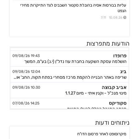
עליות בבורסות אסיה בהובלת סקטור השבבים לצד התייקרות מחירי
הנפט
10.08.26 7:11
פוטומיין
07:45 10/08/26
הודעות מתפרצות
מצגת לשוק ההון - חציון 1 לשנת 2026
פרופדו
19:43 09/08/26
הושלמה עסקת השקעה בחברת עוז נדל"ן (י.נ) בע"מ, המשך
ביג
12:04 09/08/26
שריפה באתר הבנייה להקמת מרכז מסחרי בפתח תקוה, החב' אומדת את הנזקים
אביב קבוצה
10:30 09/08/26
מינוי מנכ"ל - וקנין איתי - מיום 1.1.27
סקודיקס
14:25 07/08/26
מכתב המנהל הכללי לבעלי המניות
נקסט ויז'ן
09:20 07/08/26
הזמנות לרכישת מצלמות ומוצרים נוספים תמורת סה"כ כ-14.4מ'$, לאספקה עד תום Q4/26
ניתוחים ודעות
מניבים ריט
08:33 07/08/26
מיקרוסופט לאחר פרסום הדו"ח
מצגת לשוק ההון - רבעון שני לשנת 2026