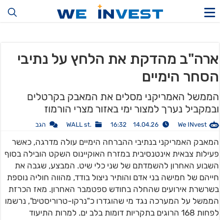
ארה"ב מהדקת את הלחץ על נתיבי
הסחר הימיים
הממשל האמריקני מסלים את המאבק בקרטלים
ובמקביל נערך למצור ימי באזור מצרי הורמוז
We INvest
14.04.26 16:32
.WALL st
הגב
המאבק האמריקני בנתיבי ההברחה הימיים עולה מדרגה, כאשר
פעילות צבאית אינטנסיבית במזרח האוקיינוס השקט הובילה בסוף
השבוע האחרון להשמדתם של שני כלי שיט. המבצע, שגבה את
חייהם של חמישה בני אדם והותיר ניצול בודד, מהווה חוליה נוספת
בשרשרת אירועים שהחלה בחודש ספטמבר האחרון. מאז הכרזת
הממשל על המערכה נגד מי שהוגדרו כ"נרקו-טרוריסטים", נרשמו
לפחות 168 הרוגים בתקריות דומות בלב ים. למרות התיעוד