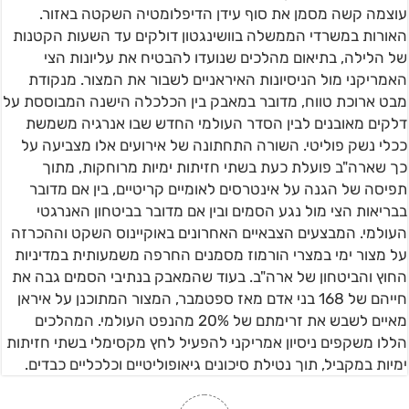
עוצמה קשה מסמן את סוף עידן הדיפלומטיה השקטה באזור.
האורות במשרדי הממשלה בוושינגטון דולקים עד השעות הקטנות
של הלילה, בתיאום מהלכים שנועדו להבטיח את עליונות הצי
האמריקני מול הניסיונות האיראניים לשבור את המצור. מנקודת
מבט ארוכת טווח, מדובר במאבק בין הכלכלה הישנה המבוססת על
דלקים מאובנים לבין הסדר העולמי החדש שבו אנרגיה משמשת
ככלי נשק פוליטי. השורה התחתונה של אירועים אלו מצביעה על
כך שארה"ב פועלת כעת בשתי חזיתות ימיות מרוחקות, מתוך
תפיסה של הגנה על אינטרסים לאומיים קריטיים, בין אם מדובר
בבריאות הצי מול נגע הסמים ובין אם מדובר בביטחון האנרגטי
העולמי. המבצעים הצבאיים האחרונים באוקיינוס השקט וההכרזה
על מצור ימי במצרי הורמוז מסמנים החרפה משמעותית במדיניות
החוץ והביטחון של ארה"ב. בעוד שהמאבק בנתיבי הסמים גבה את
חייהם של 168 בני אדם מאז ספטמבר, המצור המתוכנן על איראן
מאיים לשבש את זרימתם של 20% מהנפט העולמי. המהלכים
הללו משקפים ניסיון אמריקני להפעיל לחץ מקסימלי בשתי חזיתות
ימיות במקביל, תוך נטילת סיכונים גיאופוליטיים וכלכליים כבדים.