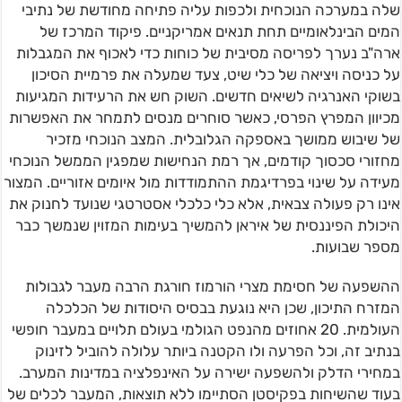
שלה במערכה הנוכחית ולכפות עליה פתיחה מחודשת של נתיבי
המים הבינלאומיים תחת תנאים אמריקניים. פיקוד המרכז של
ארה"ב נערך לפריסה מסיבית של כוחות כדי לאכוף את המגבלות
על כניסה ויציאה של כלי שיט, צעד שמעלה את פרמיית הסיכון
בשוקי האנרגיה לשיאים חדשים. השוק חש את הרעידות המגיעות
מכיוון המפרץ הפרסי, כאשר סוחרים מנסים לתמחר את האפשרות
של שיבוש ממושך באספקה הגלובלית. המצב הנוכחי מזכיר
מחזורי סכסוך קודמים, אך רמת הנחישות שמפגין הממשל הנוכחי
מעידה על שינוי בפרדיגמת ההתמודדות מול איומים אזוריים. המצור
אינו רק פעולה צבאית, אלא כלי כלכלי אסטרטגי שנועד לחנוק את
היכולת הפיננסית של איראן להמשיך בעימות המזוין שנמשך כבר
מספר שבועות.
ההשפעה של חסימת מצרי הורמוז חורגת הרבה מעבר לגבולות
המזרח התיכון, שכן היא נוגעת בבסיס היסודות של הכלכלה
העולמית. 20 אחוזים מהנפט הגולמי בעולם תלויים במעבר חופשי
בנתיב זה, וכל הפרעה ולו הקטנה ביותר עלולה להוביל לזינוק
במחירי הדלק ולהשפעה ישירה על האינפלציה במדינות המערב.
בעוד שהשיחות בפקיסטן הסתיימו ללא תוצאות, המעבר לכלים של