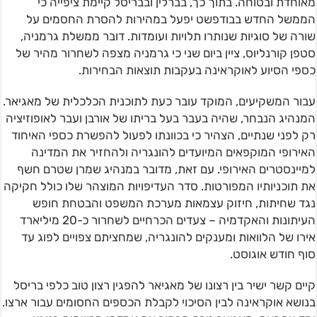
מאוחדת ובטוחה. בתוך כך, בברלין ובבריסל קיימת ציפייה כי
הממשל החדש בבודפשט יפעל במהירות להסרת החסמים על
שורה של סוגיות שנותרו תלויות ועומדות. דובר ממשלת גרמניה,
סטפן קורנליוס, ציין ביום שני כי גרמניה מצפה לשחרור מהיר של
כספי הסיוע לאוקראינה בעקבות תוצאות הבחירות.
עבור המשקיעים, המוקד עובר כעת לתוכנית הכלכלית של מאגיאר.
המנהיג הנבחר, שהיה בעבר בעל בריתו של אורבן ועבר לאופוזיציה
רק לפני שנתיים, הצהיר כי בכוונתו לפעול להפשרת כספי האיחוד
האירופי המוקפאים המיועדים להונגריה ולהחזיר את המדינה
למיינסטרים האירופי. עם זאת, מדובר במנהיג שמרן שטרם חשף
את תוכניותיו המפורטות. סדר העדיפויות המוצהר שלו כולל חקיקה
נגד שחיתות, חיזוק עצמאות מערכת המשפט והבטחת חופש
העיתונות והאקדמיה – צעדים הכרחיים לשחרור כ-20 מיליארד
אירו של הלוואות ומענקים להונגריה, שמחציתם צפויים לפוג עד
סוף חודש אוגוסט.
קיים קשר ישיר בין רצונו של מאגיאר להפגין רצון טוב כלפי בריסל
בנושא אוקראינה לבין הסיכוי לקבלת הכספים החסומים עבור ארצו.