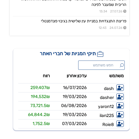
אפולו פאוור
09:00 06/08/26
הריבית שמעבר לפינה
הזמנת עבודה מאמזון להקמת קירוי סולארי לחניה בצרפת בסך של כ-2 מ'ש"ח,המשך
27.07.26 13:34
ג'ין טכנולוגיות
09:00 06/08/26
פריצת התנגדויות במניית עין שלישית בגיבוי פונדמנטלי
הסכם רישיון ושירותי פיתוח עם תאגיד בנקאי בישראל,פרטים
24.07.26 12:43
גולף
08:40 06/08/26
מצגת שוק ההון - דוח רבעון שני 2026
קיסטון אינפרא
08:30 06/08/26
עדכון בק"ע ההסכם לרכישת מניות הוט מובייל -התקבל אישור רשות התחרות לביצוע העסקה
סוגת
08:24 06/08/26
אישור הממונה על התחרות לעסקת רכישת שליטה בחברות הפועלות בתחום של משקאות חריפים ומזון מצונן ,המשך מ-4
נופר אנרג'י
08:09 06/08/26
החלטת דירק':קביעת רף מינוף מקסימלי ותבצע פדיון מוקדם וולנטרי של אגח א ו-ה
יעקב פיננסים
07:57 06/08/26
מצגת משקיעים רבעון שני לשנת 2026
אינפליי
15:58 05/08/26
התקשרות בהסכם לרכישת חברת נפט וגז תמורת 54.25מ'$
פינרג'י
14:29 05/08/26
הבהרה ביחס לדיווח החברה בנוגע להקצאה פרטית והשתתפות דבוקת השליטה-פרטים