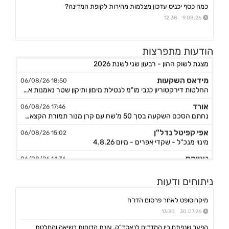
כמה כסף יכניס עדכון מצלמות מהירות לקופת המדינה?
9.08.26 12:38
הודעות מתפרצות
מניבים ריט
08:33 07/08/26
מצגת לשוק ההון - רבעון שני לשנת 2026
מידאס השקעות
18:50 06/08/26
החלטות דירקטוריון לגבי מו"מ לנטילת מימון ותיקון שטר נאמנות אג"ח ד׳ - המשך בק"ע תזמ"ז חזוי והיערכות ל
אורד
17:46 06/08/26
נחתם הסכם השקעה בסך 50 מ'שח עם קרן מנור תמורת הקצאה פרטית ב-164.51 ש״ח למניה +אופציה להשקעה נוספת, ה
אפי קפיטל נדל"ן
15:02 06/08/26
מינוי מנכ"ל - שקדי אפרים - מיום 4.8.26
נאייקס
14:36 06/08/26
הגשת בקשה להקמת בנק Nayax America בארה"ב
לייבפרסון
ניתוחים ודעות
10:33 06/08/26
הצגת הצעת רכישת החברה ע"י SOUNDHOUND AI
מיקרוסופט לאחר פרסום הדו"ח
גיקס אינטרנט
09:43 06/08/26
30.07.26 13:30
קבלת אישור לרישום פטנט בדרום קוריאה לחברה הבת דליברז בתחום ניווט מתקדם לרכבים ורובוטים
הפער שנפתח בין המדדים לנאסד"ק, עונת הדוחות בשיאה והחלטת