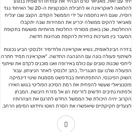
יחד עם זאת, מאגיאר טרם הבהיר את עמדתו הרשמית בנוגע
להלוואה לאוקראינה או לחבילת הסנקציות ה-20 של האיחוד נגד
רוסיה, שגם היא נחסמה על ידי הממשל הקודם. הקצב שבו יצליח
מאגיאר להקים ממשלה יכריע את המהירות שבה יתקבלו
ההחלטות, שכן באופן מסורתי החלטות מהותיות מושעות בתקופת
המעבר בין מערכות בחירות להקמת מנהיגות חדשה.
בזירה הבינלאומית, נשיא אוקראינה וולודימיר זלנסקי הביע נכונות
לשיתוף פעולה בונה עם ההנהגה החדשה. "אוקראינה תמיד חתרה
ליחסי שכנות טובים עם כולם באירופה ואנו מוכנים לקדם את שיתוף
הפעולה שלנו עם הונגריה", כתב זלנסקי לאחר הניצחון. עבור
השוק הפיננסי, ההתפתחויות בבודפשט מסמנות שינוי דינמיקה
פוטנציאלי שעשוי להפחית את רמת הסיכון הפוליטי בגוש האירו
ולפתוח נתיבים חדשים לזרימת הון אל מזרח היבשת. המבחן
הקרוב יהיה היכולת של הממשל החדש לתרגם את הצהרותיו
לצעדים חקיקתיים שיאפשרו את הסרת הווטו וחידוש המימון הרחב.
0