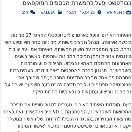
בבודפשט יפעל להפשרת הכספים המוקפאים
We INvest
13.04.26 15:51
.WALL st
הגב
האיחוד האירופי פועל כארגון פוליטי וכלכלי המאגד 27 מדינות
ביבשת אירופה, ומנהל תקציב משותף, מדיניות סחר חוץ וסיוע חוץ
נרחב. כגוף המפקח על השוק המשותף, האיחוד אמון על יציבות
פיננסית אזורית ומתן תמיכה למדינות שותפות, כאשר בשנים
האחרונות התמקדו מאמציו בגיבוש חבילות סיוע מורכבות
לאוקראינה. מנגנון קבלת ההחלטות באיחוד דורש פעמים רבות
הסכמה פה אחד של כל המדינות החברות, מה שהופך את
הפוליטיקה הפנימית של כל מדינה לגורם בעל השפעה ישירה על
זרימת הון וביצוע עסקאות בינלאומיות רחבות היקף.
כעת, מוסדות האיחוד האירופי נערכים לסגור סופית את חבילת
ההלוואות לאוקראינה, המסתכמת ב-90 מיליארד אירו, זאת לאחר
שתוצאות הבחירות בהונגריה הובילו להדחתו של ראש הממשלה
ויקטור אורבן. אורבן, ששימש כחסם המרכזי לאישור המימון