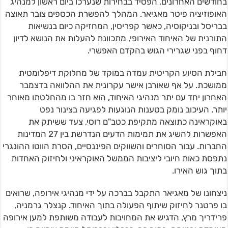
בחודשים האחרונים, הפסיד בבחירות שנערכו ביום ראשון למנהיג
האופוזיציה פיטר מאגיאר. המהלך להפשרת הכספים צובר תאוצה
בבריסל ובניקוסיה, כאשר קפריסין, המחזיקה כיום בנשיאות
התורנית של האיחוד האירופי, מתכוונת להעלות את הנושא לדיון
דחוף בפני שגרירי הגוש בהקדם האפשרי.
חבילת הסיוע הקריטית עמדה במוקד של מחלוקת דיפלומטית
ממושכת. על אף שאורבן אישר עקרונית את ההלוואה בדצמבר
האחרון יחד עם יתר מנהיגי האיחוד, הוא חזר בו מהחלטתו מאוחר
יותר. העיכוב נומק בטענות הנוגעות לפגיעה בצינור נפט
באוקראינה כתוצאה מתקיפת כטב"ם רוסי, צעד ששיתק את
האפשרות להשיג את תמימות הדעים הנדרשת בין 27 המדינות
החברות. עבור הסוחרים והשווקים הפיננסיים, הסרת הווטו ההונגרי
נתפסת כאות חיובי ליציבות הממשל האוקראיני ולחיזוק האחדות
בתוך גוש האירו.
ניצחונו של מאגיאר התקבל בברכה על ידי מנהיגי אירופה, שרואים
בו פרטנר לחיזוק שיתוף הפעולה בתוך האיחוד. קנצלר גרמניה,
פרידריך מרץ, הדגיש את המחויבות לעבודה משותפת למען אירופה