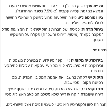
עליית ערך
:
שוק הנדל"ן היווני עדיין מתאושש ממשברי העבר
ונמצא במגמת עלייה עקבית (כ-7.5% בשנה האחרונה).
גיוון פורטפוליו
:
פיזור השקעות מחוץ למשק הישראלי החשוף
לטלטלות גאו-פוליטיות.
ניהול מרחוק
:
כניסתן של חברות ניהול ישראליות המציעות מודל
"מקצה לקצה" (שיפוץ, ריהוט והשכרה) מקלה על המשקיע
הקטן.
סיכונים
:
בירוקרטיה מקומית
:
יוון וקפריסין ידועות במערכת משפטית
ובירוקרטית איטית. ללא ליווי מקצועי, עסקאות עלולות להיתקע
חודשים.
מיסוי
:
יש לקחת בחשבון את אמנות המס בין המדינות, מס
רכישה מקומי ומסי שבח.
תחזוקה
:
נכס שנמצא במרחק טיסה דורש ניהול שוטף אמין;
דירה שעומדת ריקה או דייר שלא משלם הם כאב ראש לוגיסטי.
הנהירה ליוון ולקפריסין היא ביטוי לשינוי תפיסה אצל הישראלים.