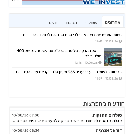
אחרונים
פופולרי
תגובות
תגים
רשות המסים מפרסמת את כללי המס החדשים לבחירות הקרובות
10.08.26 12:41
דוראל מהדקת שליטה בארה"ב עם עסקת ענק של 400
מיליון דולר
10.08.26 12:16
הביטוח הלאומי הודיע כי יעביר 335 מיליון ש"ח לקראת שנת הלימודים
10.08.26 11:59
אלעד
09:23 10/08/26
הודעות מתפרצות
הושלמה עסקה לרכישת קונסיסט (ישראל) פתרונות בתכנה ובמחשוב, המשך
סולרום החזקות
09:00 10/08/26
קבלת הזמנות לפיתוח וייצור ציוד בדיקה למערכות אוויוניות בסך כ-7.8 מיליון ש"ח
דוראל אנרגיה
08:34 10/08/26
מצגת משקיעים - מהלך אסטרטגי להגדלת החזקות החברה ב-Doral LLC