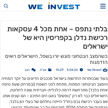
בלתי נתפס – אחת מכל 4 עסקאות
רכישת נדלן בקפריסין היא של
ישראלים
כשהמצב הבטחוני פוגש יורו בשפל, הישראלים רואים
הזדמנות
We INvest
5.04.26 15:29
אג"ח
הגב
בעוד שבכותרות החדשות בישראל מככבים הדיונים על יוקר המחיה
והמצב הביטחוני המתוח, מתחת לפני השטח (ובמרחק שעת טיסה
אחת בלבד) מתרחשת דרמה כלכלית-חברתית שונה לחלוטין.
הישראלים כבר לא רק "נופשים" באגן הים התיכון – הם קונים אותו.
אם בעבר רכישת נכס בחו"ל הייתה נחלתם של בעלי הון בלבד,
הנתונים של תחילת 2026 מצביעים על כך שהמעמד הבינוני