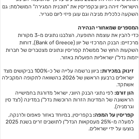
הישראלי זיהה ביוון ובקפריסין את "תוכנית המגירה" המושלמת: גם
השקעה כלכלית מניבה וגם עוגן פיזי ליום סגריר.
המספרים שמאחורי הנהירה
כדי להבין את עוצמת התופעה, הצלבנו נתונים מ-3 מקורות
מרכזיים: הבנק המרכזי של יוון (Bank of Greece), דוחות
השקעות החוץ של ממשלת קפריסין ונתונים מצטברים של חברות
יזמות נדל"ן ישראליות הפועלות באזור.
זינוק במכירות
:
ביוון נרשמה עלייה של כ-100% בביקושים מצד
ישראלים ברבעון הראשון של 2026 בהשוואה לתקופה המקבילה
אשתקד.
הון זורם
:
לפי נתוני הבנק היווני, ישראל מדורגת בחמישייה
הראשונה של המדינות הזרות הרוכשות נדל"ן במדינה (לצד סין
וגרמניה).
קפריסין על המפה
:
בקפריסין, במיוחד באזור פאפוס ולרנקה,
למעלה מ-25% מעסקאות הנדל"ן לתושבים זרים בשנת 2025
בוצעו על ידי ישראלים.