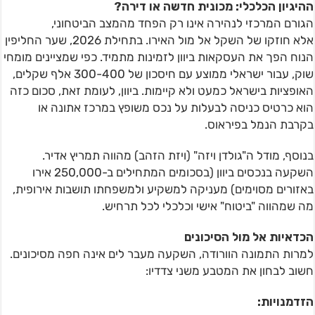
ההיגיון הכלכלי: מכונית חדשה או דירה
?
הגורם המרכזי לנהירה אינו רק הפחד מהמצב הביטחוני,
אלא חוזקו של השקל אל מול האירו. בתחילת 2026, שער החליפין
הנוח הפך את העסקאות ביוון לזמינות מתמיד. כפי שמציינים מומחי
שוק, עבור ישראלי ממוצע עם חיסכון של 300-400 אלף שקלים,
האופציות בישראל כמעט ולא קיימות. ביוון, לעומת זאת, סכום כזה
הוא כרטיס כניסה לבעלות על נכס משופץ במרכז אתונה או
בקרבת הנמל בפיראוס.
בנוסף, מודל ה"גולדן ויזה" (ויזת הזהב) מהווה תמריץ אדיר.
השקעה בנכסים ביוון (בסכומים המתחילים ב-250,000 אירו
באזורים מסוימים) מעניקה למשקיע ולמשפחתו תושבות אירופית,
מה שמהווה "ביטוח" אישי וכלכלי לכל תרחיש.
הכדאיות אל מול הסיכונים
למרות התמונה הוורודה, השקעה מעבר לים אינה חפה מסיכונים.
חשוב לבחון את המטבע משני צדדיו:
הזדמנויות
: