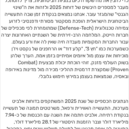
כדי להבין את מה שקורה כיום במניות הביטחוניות, צריך להסתכל
מעבר למספרים היבשים של דוחות 2025 ולזהות את ה"שינוי
הגנטי" שהמגזר עובר. אנחנו נמצאים בנקודת זמן שבה התעשייה
הביטחונית הישראלית הופכת מסקטור מסורתי ודפנסיבי לזרוע
צמיחה טכנולוגית (Defense-Tech) שמתומחרת לפי מכפילים של
חברות הייטק. המלחמה הרב-זירתית של השנתיים האחרונות יצרה
עבור החברות המקומיות מעבדה חיה שאין לה אח ורע בעולם.
כשמערכות כמו "חץ 3", "קלע דוד" או הרחפנים של נקסט ויז'ן
מוכיחות את עצמן מול איומים אמיתיים בזמן אמת, הערך שלהן
בשוק העולמי מזנק. זוהי הוכחת יכולת מבצעית (Combat
Proven) שמקצרת דרמטית תהליכי מכירה מול מדינות באירופה
ובאסיה, שנמצאות בעצמן במירוץ חימוש גלובלי.
הנתונים הכספיים של שנת 2025 המשתקפים בדוחות אלביט
מערכות, התעשייה האווירית ורפאל, משרטטים תמונה של תעשייה
בנקודת רתיחה. אלביט חתמה את השנה עם הכנסות של כ-7.94
מיליארד דולר וצבר הזמנות היסטורי של 28.1 מיליארד דולר,
המעניק לה אופק תכנוני של למעלה משלוש שנים וחצי. במקביל,