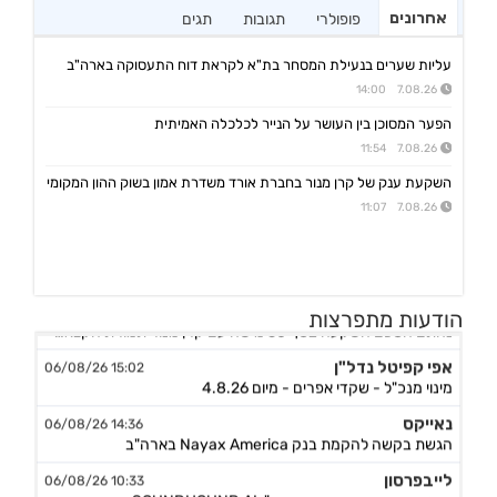
אחרונים
פופולרי
תגובות
תגים
עליות שערים בנעילת המסחר בת"א לקראת דוח התעסוקה בארה"ב
7.08.26 14:00
הפער המסוכן בין העושר על הנייר לכלכלה האמיתית
7.08.26 11:54
השקעת ענק של קרן מנור בחברת אורד משדרת אמון בשוק ההון המקומי
7.08.26 11:07
אורד
17:46 06/08/26
הודעות מתפרצות
נחתם הסכם השקעה בסך 50 מ'שח עם קרן מנור תמורת הקצאה פרטית ב-164.51 ש״ח למניה +אופציה להשקעה נוספת, ה
אפי קפיטל נדל"ן
15:02 06/08/26
מינוי מנכ"ל - שקדי אפרים - מיום 4.8.26
נאייקס
14:36 06/08/26
הגשת בקשה להקמת בנק Nayax America בארה"ב
לייבפרסון
10:33 06/08/26
הצגת הצעת רכישת החברה ע"י SOUNDHOUND AI