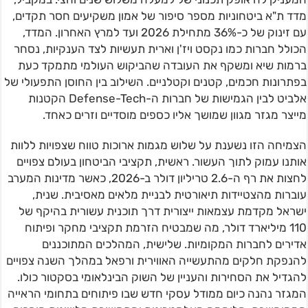
מדד ת"א ביטחוניות מספר סיפור של אמון משקיעים חסר תקדים,
עם זינוק של כ-36% מתחילת 2026 ועד למרץ האחרון. המדד,
הכולל חברות כמו נקסט ויז'ן וארית תעשיות לצד הענקיות, נסחר
ברמות שיא ומשקף את העובדה שהביקוש העולמי מתמקד כעת
בפתרונות חכמים, קטנים וקטלניים. השילוב בין החוסן התפעולי של
אלביט לבין הגמישות של חברות ה-Defense-Tech הקטנות
מייצר מגזר מגוון שמושך אליו כספים מוסדיים וזרים כאחד.
הצמיחה הזו נשענת על שלוש מגמות ארוכות טווח שצפויות ללוות
אותנו עמוק לתוך העשור. ראשית, תקציבי הביטחון בעולם צפויים
לחצות את רף ה-2.6 טריליון דולר ב-2026, כאשר מדינות המערב
עוברות מהצטיידות תיאורטית לבניית מלאים מאסיבית. שנית,
ישראל מקדמת עצמאות ייצורית דרך תוכנית עשורית בהיקף של
110 מיליארד דולר, מה שמבטיח הזרמת תקציבי מחקר ופיתוח
אדירים לחברות המקומיות. שלישית, המהלכים המתוכננים
להנפקת חלקים מהתעשייה האווירית ורפאל במהלך השנה צפויים
להגדיל את הסחירות והעניין של השוק הבינלאומי בסקטור כולו.
המגזר נהנה כיום ממודל עסקי חדש שבו פיתוחים בתחומי הראייה