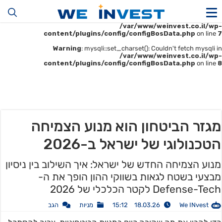
Warning
: mysqli::__construct(): (HY000/1045): Access denied for user
'u414896523_maofData'@'161.35.22.140' (using password: YES) in
/var/www/weinvest.co.il/wp-
content/plugins/config/configBosData.php
on line
7
Warning
: mysqli::set_charset(): Couldn't fetch mysqli in
/var/www/weinvest.co.il/wp-
content/plugins/config/configBosData.php
on line
8
מגזר הביטחון הוא מנוע הצמיחה
הטכנולוגי של ישראל ב-2026
מנוע הצמיחה החדש של ישראל: איך השילוב בין ניסיון
מבצעי בשטח לגאות בשווקי ההון הופך את ה-
Defense-Tech לקטר הכלכלי של 2026
We INvest
18.03.26 15:12
מניות
הגב