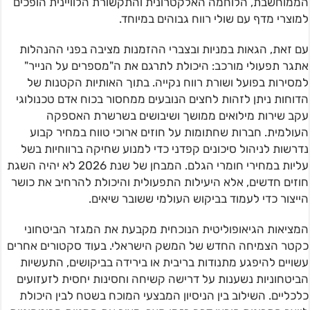
הממוחשבת, הלוחמה האלקטרונית והתקשורת הלוויינית הופכים
למוצרי מדף עם שולי רווח גבוהים במיוחד.
עם זאת, הגאות במניות ובצברי ההזמנות מציבה בפני ההנהלות
אתגר תפעולי מורכב: היכולת לתרגם את ה"מספרים על הנייר"
למסירות בפועל ושורת רווח נקייה. בתוך האותיות הקטנות של
הדוחות ניתן לזהות לחצים הנובעים ממחסור בכוח אדם טכנולוגי
עקב שירות מילואים ממושך ושיבושים בשרשרת האספקה
העולמית. חברות שחתומות על חוזים ארוכי טווח במחיר קבוע
נדרשות לניהול סיכונים קפדני כדי למנוע שחיקה ברווחיות בשל
עליות במחירי חומרי הגלם. המבחן של שנת 2026 לא יהיה השגת
חוזים חדשים, אלא היעילות התפעולית והיכולת להרחיב את כושר
הייצור כדי לעמוד בביקוש העולמי ששובר שיאים.
המציאות הגיאופוליטית הנוכחית מקבעת את המגזר הביטחוני
כקטר הצמיחה החדש של המשק הישראלי. בעוד סקטורים אחרים
עשויים להיפגע מתנודות בריבית או בירידה בביקושים, התעשיות
הביטחוניות נשענות על דרישה קשיחה וחסינות יחסית לזעזועים
כלכליים. השילוב בין הניסיון המבצעי המוכח בשטח לבין היכולת