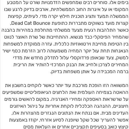
בימים אלו. סוחרים רבים שמחפשים הזדמנויות שורט על המטבע
המקומי או על איגרות החוב הממשלתיות, אורבים בדיוק לרגע שבו
הממשלה תמעד ותציג תוכנית חילוץ יקרה מדי. לעיתים, קפיצות
קצרות מועד בשווקים מתבררות כתופעת Dead Cat Bounce,
כאשר התלהבות רגעית מצעד ממשלתי מתחלפת במהירות בהבנה
שהמחיר הפיסקלי כבד מנשוא. ההתחייבות של שרת האוצר לנווט
בין הטיפות מחייבת וירטואוזיות כלכלית. עזרה ממוקדת למשפחות
הנאנחות תחת עול יוקר המחיה משמעותה לרוב הזרמת כסף ישיר
למשק, צעד שבאופן פרדוקסלי עלול לתדלק מחדש את מדדי
המחירים לצרכן ולחייב את הבנק המרכזי להותיר את הריבית
ברמה המכבידה על אותן משפחות בדיוק.
המשוואה הזו הופכת מורכבת עוד יותר כאשר לוקחים בחשבון את
ההאטה בצמיחה העולמית ואת הלחצים הגיאופוליטיים שמשפיעים
על שרשראות האספקה ומחירי האנרגיה. במקום להאשים גורמים
חיצוניים, ההנהגה הכלכלית לוקחת אחריות על ניהול האיזונים
העדינים מבית. אם ננתח את הנתונים הנגזרים מהצהרות אלו,
אפשר להעריך שכל שקל שיופנה לסיוע אזרחי, יקוזז באמצעות
קיצוץ כואב בסעיפים תקציביים אחרים או העלאות מסים