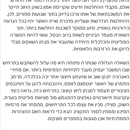
פחות מתעניין ביחסי חוב-תוצר ויותר ביכולת לסגור את החודש.
אולם, מקבלי ההחלטות יודעים שקריסת אמון בשוק החוב תייקר
את המשכנתאות של אותו צרכן בדיוק בתוך שבועות ספורים. לכן,
ההחלטות הנדרשות שעליהן מדברת שרת האוצר יהיו ככל הנראה
כירורגיות באופיין. סיוע ממוקד לשכבות החלשות ביותר, תוך
השארת מעמד הביניים לשאת ברוב הנטל, עשוי להיות הפשרה
הפוליטית והכלכלית היחידה שתעבור את מבחן השווקים מבלי
לרוקן את הרזרבות הלאומיות.
השאלה הגדולה שנותרה פתוחה היא מה עלול להשתבש בתרחיש
שבו המשבר יעמיק מעבר לתחזיות הפסימיות ביותר. אם מחירי
האנרגיה יזנקו שוב או שזעזוע חיצוני אחר יכה בכלכלה, מרחב
התמרון של האוצר יצטמצם לאפס, וההבטחה להגן על הפיננסים
הציבוריים תעמוד למבחן לחץ קיצוני. בתרחיש כזה, נראה כיצד
עקרונות תיאורטיים נאלצים להתגמש מול מציאות פוליטית בוערת.
השוק, מצידו, מכין את עצמו לכל התרחישים, מתמחר את פרמיות
הסיכון וממתין לספר התקציב הבא כדי לראות האם ההצהרות
הממלכתיות אכן מגובות במספרים מוצקים.