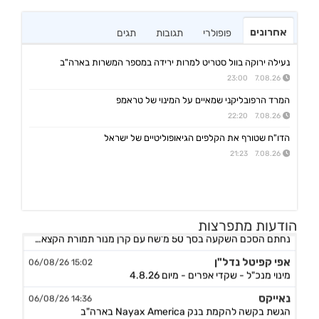
אחרונים
פופולרי
תגובות
תגים
נעילה ירוקה בוול סטריט למרות ירידה במספר המשרות בארה"ב
7.08.26 23:00
המרד הרפובליקני שמאיים על המינוי של טראמפ
7.08.26 22:20
הדו"ח שטורף את הקלפים הגיאופוליטיים של ישראל
7.08.26 21:23
אורד
17:46 06/08/26
הודעות מתפרצות
נחתם הסכם השקעה בסך 50 מ'שח עם קרן מנור תמורת הקצאה פרטית ב-164.51 ש״ח למניה +אופציה להשקעה נוספת, ה
אפי קפיטל נדל"ן
15:02 06/08/26
מינוי מנכ"ל - שקדי אפרים - מיום 4.8.26
נאייקס
14:36 06/08/26
הגשת בקשה להקמת בנק Nayax America בארה"ב