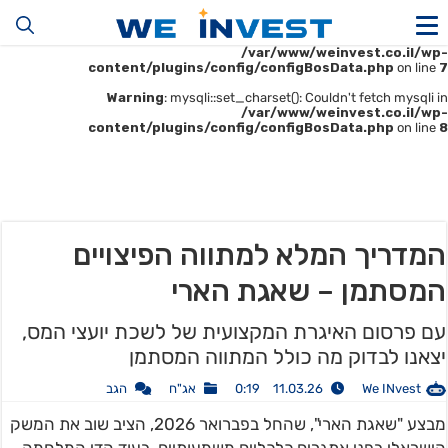
Warning
: mysqli::__construct(): (HY000/1045): Access denied for user
'u414896523_maofData'@'161.35.22.140' (using password: YES) in
/var/www/weinvest.co.il/wp-
content/plugins/config/configBosData.php
on line
7
Warning
: mysqli::set_charset(): Couldn't fetch mysqli in
/var/www/weinvest.co.il/wp-
content/plugins/config/configBosData.php
on line
8
המדריך המלא למתווה הפיצויים
המסתמן – שאגת הארי
עם פרסום האיגרת המקצועית של לשכת יועצי המס,
יצאנו לבדוק מה כולל המתווה המסתמן
We INvest
11.03.26 0:19
אג"ח
הגב
מבצע "שאגת הארי", שהחל בפברואר 2026, הציב שוב את המשק