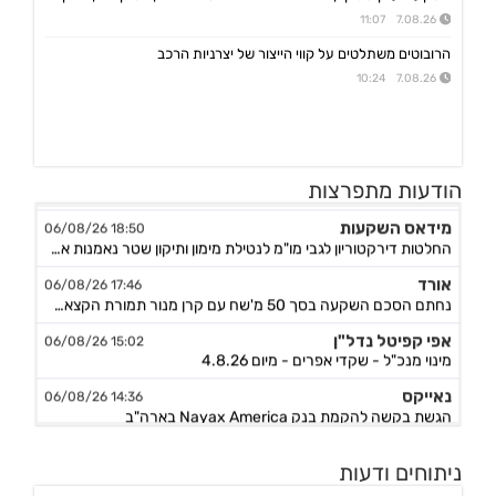
7.08.26 11:07
הרובוטים משתלטים על קווי הייצור של יצרניות הרכב
7.08.26 10:24
הודעות מתפרצות
מידאס השקעות
18:50 06/08/26
החלטות דירקטוריון לגבי מו"מ לנטילת מימון ותיקון שטר נאמנות אג"ח ד׳ - המשך בק"ע תזמ"ז חזוי והיערכות ל
אורד
17:46 06/08/26
נחתם הסכם השקעה בסך 50 מ'שח עם קרן מנור תמורת הקצאה פרטית ב-164.51 ש״ח למניה +אופציה להשקעה נוספת, ה
אפי קפיטל נדל"ן
15:02 06/08/26
מינוי מנכ"ל - שקדי אפרים - מיום 4.8.26
נאייקס
14:36 06/08/26
הגשת בקשה להקמת בנק Nayax America בארה"ב
לייבפרסון
10:33 06/08/26
ניתוחים ודעות
הצגת הצעת רכישת החברה ע"י SOUNDHOUND AI