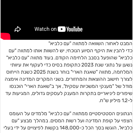
המבט לאחור: השוואה למתווה "עם כלביא"
כדי להבין את היקף הסיוע הנוכחי, יש להשוות אותו למתווה "עם
כלביא" שהופעל בסבב הלחימה הקודם. בעוד מתווה "עם כלביא"
נשען על נתוני שנת 2023 כתקופת בסיס כדי לעקוף את עיוותי
המלחמה, מתווה "שאגת הארי" בוחר בשנת 2025 כשנת הייחוס
לצורך חישוב ההוצאות והמחזורים. בשני המקרים המדינה אימצה
מודל של "מענקי המשכיות עסקית", אך ב"שאגת הארי" הוכנסו
שיפורים ליניאריים בתקרות המענק לעסקים גדולים, המגיעות עד
ל-1.2 מיליון ש"ח.
הנתונים הסטטיסטיים ממתווה "עם כלביא" מלמדים על העומס
הצפוי על קופת המדינה ועל רשות המסים. במהלך מבצע "עם
כלביא", הוגשו בסך הכל כ-148,000 בקשות לפיצויים על ידי בעלי