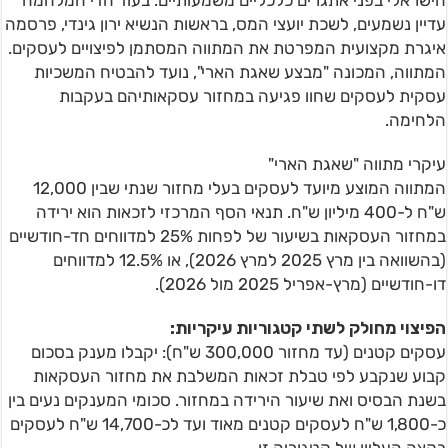
הישראלי בפני אתגרים כלכליים משמעותיים. בעוד הדי המלחמה
עדיין נשמעים, לשכת יועצי המס, בראשות הנשיא ירון גינדי, פרסמה
איגרת מקצועית המפרטת את המתווה המסתמן לפיצויים לעסקים.
המתווה, המכונה "מבצע שאגת הארי", נועד להבטיח המשכיות
עסקית לעסקים שחוו פגיעה במחזור עסקאותיהם בעקבות
הלחימה.
עיקרי מתווה "שאגת הארי"
המתווה המוצע מיועד לעסקים בעלי מחזור שנתי שבין 12,000
ש"ח ל-400 מיליון ש"ח. תנאי הסף המרכזי לזכאות הוא ירידה
במחזור העסקאות בשיעור של לפחות 25% למדווחים חד-חודשיים
(בהשוואה בין מרץ 2025 למרץ 2026), או 12.5% למדווחים
דו-חודשיים (מרץ-אפריל 2025 מול 2026).
הפיצוי מחולק לשתי קטגוריות עיקריות:
עסקים קטנים (עד מחזור 300,000 ש"ח): יקבלו מענק בסכום
קבוע שנקבע לפי טבלת זכאות המשלבת את מחזור העסקאות
בשנת הבסיס ואת שיעור הירידה במחזור. סכומי המענקים נעים בין
כ-1,800 ש"ח לעסקים קטנים מאוד ועד לכ-14,700 ש"ח לעסקים