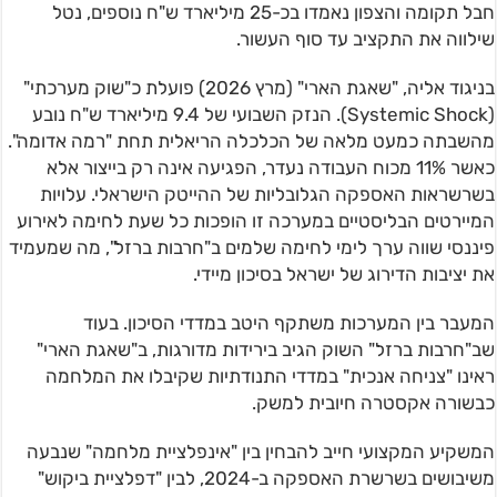
חבל תקומה והצפון נאמדו בכ-25 מיליארד ש"ח נוספים, נטל
שילווה את התקציב עד סוף העשור.
בניגוד אליה, "שאגת הארי" (מרץ 2026) פועלת כ"שוק מערכתי"
(Systemic Shock). הנזק השבועי של 9.4 מיליארד ש"ח נובע
מהשבתה כמעט מלאה של הכלכלה הריאלית תחת "רמה אדומה".
כאשר 11% מכוח העבודה נעדר, הפגיעה אינה רק בייצור אלא
בשרשראות האספקה הגלובליות של ההייטק הישראלי. עלויות
המיירטים הבליסטיים במערכה זו הופכות כל שעת לחימה לאירוע
פיננסי שווה ערך לימי לחימה שלמים ב"חרבות ברזל", מה שמעמיד
את יציבות הדירוג של ישראל בסיכון מיידי.
המעבר בין המערכות משתקף היטב במדדי הסיכון. בעוד
שב"חרבות ברזל" השוק הגיב בירידות מדורגות, ב"שאגת הארי"
ראינו "צניחה אנכית" במדדי התנודתיות שקיבלו את המלחמה
כבשורה אקסטרה חיובית למשק.
המשקיע המקצועי חייב להבחין בין "אינפלציית מלחמה" שנבעה
משיבושים בשרשרת האספקה ב-2024, לבין "דפלציית ביקוש"