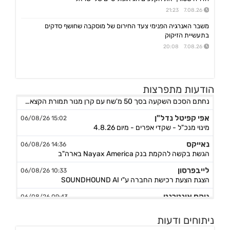
7.08.26 21:23
משבר האנרגיה הפנימי צעד החירום של מוסקבה שחושף סדקים
בתעשיית הזיקוק
7.08.26 20:08
אורד
הודעות מתפרצות
17:46 06/08/26
נחתם הסכם השקעה בסך 50 מ'שח עם קרן מנור תמורת הקצאה פרטית ב-164.51 ש״ח למניה +אופציה להשקעה נוספת, ה
אפי קפיטל נדל"ן
15:02 06/08/26
מינוי מנכ"ל - שקדי אפרים - מיום 4.8.26
נאייקס
14:36 06/08/26
הגשת בקשה להקמת בנק Nayax America בארה"ב
לייבפרסון
10:33 06/08/26
הצגת הצעת רכישת החברה ע"י SOUNDHOUND AI
גיקס אינטרנט
09:43 06/08/26
קבלת אישור לרישום פטנט בדרום קוריאה לחברה הבת דליברז בתחום ניווט מתקדם לרכבים ורובוטים
אפולו פאוור
09:00 06/08/26
ניתוחים ודעות
הזמנת עבודה מאמזון להקמת קירוי סולארי לחניה בצרפת בסך של כ-2 מ'ש"ח,המשך