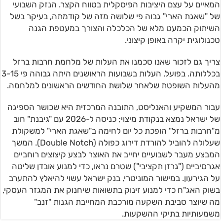
המאיים על עצם היציבות הפיסקלית בטווח הקצר. הנזק השבועי
של "שאגת הארי" גבוה פי שלושה מזה של קודמתה, בעיקר בשל
השיתוק הכמעט מלא של הכלכלה והצורך במעטפת הגנה
טכנולוגית יקרה באופן קיצוני.
צריך גם לזכור שאנו סכמנו את העלות של מלחמת חרבות ברזל
בכללותה. בפועל, העלות בשבועות הראושנים היתה גבוהה פי 3-15
מהעלות השופטת שלאחר שלושת החודשים הראשונים למלחמה.
עבור המשקיע והאנליסט, התובנה המרכזית היא שכושר הספיגה
של ישראל נמצא בנקודת מיצוי; כניסה ל-2026 עם "גיבנת" חוב
מ"חרבות ברזל" הופכת כל יום לחימה ב"שאגת הארי" למשקולת
שעלולה להוביל להורדת דירוג כפולה (Double Notch). המשך
המבצע מעבר לשבועיים יחייב את האוצר לבצע קיצוצים רוחביים
אגרסיביים ("גרזן תקציבי") שטרם נראו, כדי למנוע אובדן שליטה
על הגירעון. במישור המוניטרי, בנק ישראל עשוי להיאלץ להתערב
בשוק האג"ח כדי למנוע זינוק בתשואות שיחנוק את המגזר העסקי,
מה שיוצר סביבת השקעה מורכבת המחייבת הגנות "זנב"
משמעותיות בתיקי ההשקעות.