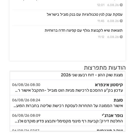
6.08.26 12:01
עסקת ענק לגין טכנולוגיות עם בנק מוביל בישראל
6.08.26 11:45
תוצאות שיא לקבוצת גולף עם קפיצה חדה ברווחיות
6.08.26 11:12
הודעות מתפרצות
גולף
08:40 06/08/26
מצגת שוק ההון - דוח רבעון שני 2026
קיסטון אינפרא
08:30 06/08/26
עדכון בק"ע ההסכם לרכישת מניות הוט מובייל -התקבל אישור רשות התחרות לביצוע העסקה
סוגת
08:24 06/08/26
אישור הממונה על התחרות לעסקת רכישת שליטה בחברות הפועלות בתחום של משקאות חריפים ומזון מצונן ,המשך מ-4
נופר אנרג'י
08:09 06/08/26
החלטת דירק':קביעת רף מינוף מקסימלי ותבצע פדיון מוקדם וולנטרי של אגח א ו-ה
יעקב פיננסים
07:57 06/08/26
מצגת משקיעים רבעון שני לשנת 2026