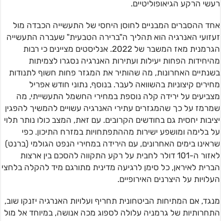
רעשי הרקע הגיאופוליטיים.
אחד ההסברים המבניים לחוסן היחסי של התעשייה הכבדה מול
זעזועי האנרגיה הוא תהליך ה"ברירה הטבעית" שעברה התעשייה
הגרמנית מאז המשבר של 2022. אנליסטים מציינים כי רבות
מהיחידות הפחות יעילות ועתירות האנרגיה נסגרו לצמיתות
בשנתיים האחרונות, מה שהותיר את המגזר פחות חשוף לתנודות
מחירים קיצוניות בהשוואה לעבר. בנוסף, נתוני חודש אפריל
מצביעים על ירידה קלה נוספת במחירי החשמל התעשייתי, מה
שמרמז על כך שהמגזרים עתירי האנרגיה עשויים להמשיך להפגין
יציבות יחסית גם בחודשים הקרובים. עם זאת, המצב כולו נותר תלוי
על בלימה ומושפע ישירות מההתפתחויות במזרח התיכון. כפי
שראינו בימים האחרונים, עם הירידה במחירי הנפט הגולמי (ברנט)
לאזור ה-101 דולר לחבית על רקע התקווה להסכם בין ארצות
הברית לאיראן, כל סימן לרגיעה מדינית מתורגם מיד להקלה בלחצי
העלויות על היצרנים האירופיים.
מנגד, אם המתיחות הביטחונית תחריף ועלויות האנרגיה יזנקו שוב,
התחרותיות של גרמניה עלולה לספוג מכה אנושה, במיוחד אל מול