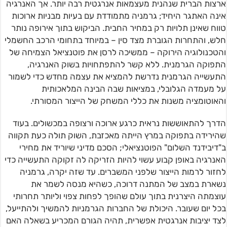
ארצות הברית שנהנית מעצמאות אנרגטית רבה יותר. אך האנרגיה
אינה האתגר היחיד; גרמניה מתמודדת עם בעיות מבניות ארוכות
טווח שאינן תלויות רק במחיר החבית. הביקוש בתוך אירופה נותר
חלש, והתחרות הגוברת מצד סין – במיוחד בתחומי הרכב החשמלי
והטכנולוגיה הירוקה – ממשיכה לרסן את פוטנציאל הצמיחה של
התפוקה הגרמנית. ללא קשר להתפתחויות בשוק האנרגיה,
התעשייה הגרמנית נדרשת להמציא את עצמה מחדש כדי לשמור
על מעמדה הגלובלי, במציאות שבה הבינה המלאכותית
והאוטומציה משנות את כללי המשחק של הייצור המסורתי.
הדרך להתאוששות נראית כרגע ארוכה ורצופה במכשולים. בעוד
שהירידה בתפוקה במרץ הייתה מאכזבת, השוק תולה כעת תקווה
ב"דיבידנד השלום" הפוטנציאלי; הסכם מדיני שיוריד את מחירי
האנרגיה באופן קבוע עשוי להיות הזריקה לה זקוקה התעשייה כדי
לחזור לרמות הייצור שלפני המשברים. עד שזה יקרה, גרמניה
נשארת במצב של המתנה דרוכה, כשהיא מנסה לשמר את
עוצמתה היצרנית בתוך עולם שהופך לפחות צפוי וליותר תחרותי
בכל יום שעובר. היכולת של החברות הגרמניות להמשיך ולהתייעל,
לצד יציבות אנרגטית אפשרית, תהיה הגורם המכריע בשאלה האם