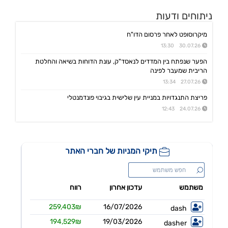
ניתוחים ודעות
אינפליי
15:58 05/08/26
התקשרות בהסכם לרכישת חברת נפט וגז תמורת 54.25מ'$
מיקרוסופט לאחר פרסום הדו"ח
פינרג'י
14:29 05/08/26
30.07.26 13:30
הבהרה ביחס לדיווח החברה בנוגע להקצאה פרטית והשתתפות דבוקת השליטה-פרטים
הפער שנפתח בין המדדים לנאסד"ק, עונת הדוחות בשיאה והחלטת
תאת טכנולוגיות
14:17 05/08/26
הריבית שמעבר לפינה
6K -מצגת משקיעים - אוגוסט 2026
27.07.26 13:34
אנשי העיר,רוטשטיין
12:43 05/08/26
פריצת התנגדויות במניית עין שלישית בגיבוי פונדמנטלי
אנשי העיר(ב.שליטה ) התקשרה בהסכם לרכישת מלוא החזקות רוטשטיין באנשי העיר
24.07.26 12:43
סופרגז פאוור,נופר אנרג'י
12:11 05/08/26
בת בהסכם למכירת חשמל באסדרת מודל השוק בק"ע מתקני אגירה עצמאיים, כפוף
דלתא גליל
10:34 05/08/26
מצגת החברה
אראסאל
09:40 05/08/26
סיום כהונת מנכ"ל מכהן וסמנכ"לית משאבי אנוש ומינוי מנכ"ל חדש
ישראייר גרופ
09:33 05/08/26
קבלת אישור רשות התעופה האזרחית להפעלת טיסות לצפון אמריקה
איי.סי.אל
09:09 05/08/26