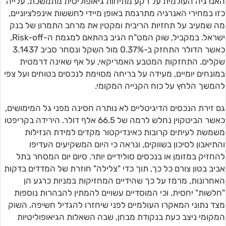
האנרגיה העולמית על רקע מתיחות גיאופוליטית מתמשכת. עלייה
כזו במחירי האנרגיה מתרגמת באופן מיידי לחששות אינפלציוניים,
מה שמעיב על תחזיות הריבית ומקטין את מרחב התמרון של בנק
ישראל. במקביל, שוק המט"ח הגיב בהתאם למגמת ה-Risk-off,
כאשר הדולר התחזק ב-0.37% מול השקל ונסחר סביב 3.1437
שקלים. התחזקות המטבע האמריקאי, על אף שאינה דרמטית
במונחים יומיים, מעידה על בריחה מסוימת לנכסים בטוחים ועל צפי
להמשך הלחץ על כוח הקנייה המקומי.
גם זירת הנכסים הדיגיטליים לא נותרה חסינה מפני גל המימושים,
כאשר הביטקוין נחלש לרמה של 66.5 אלף דולר. הירידה בקריפטו
משמשת לעיתים קרובות כאינדיקטור מקדים למידת הנזילות
והתיאבון לסיכון בשווקים, ונראה כי היום המשקיעים העדיפו
להחזיק במזומן או בנכסים סולידיים יותר. סיום יום המסחר בתל
אביב בטון צורם כל כך, תוך כדי "צלילה" חוזרת של המדדים בדקות
האחרונות, מרמז על כך שהידיים המחזיקות במניות כרגע הן
"חלשות" יחסית, וכי המוסדיים עשויים להמתין להבהרות נוספות
מצד נתוני המאקרו העולמיים לפני שיחזרו להגדיל חשיפה. השוק
המקומי ניצב כעת בנקודת מבחן, שבה השאלות הגיאופוליטיות