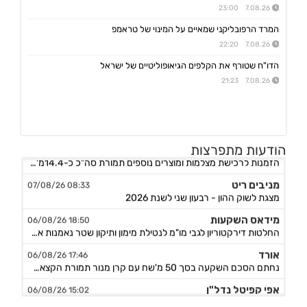
7.08.26 23:00
המרד הרפובליקני שמאיים על המינוי של טראמפ
7.08.26 22:20
הדו"ח שטורף את הקלפים הגיאופוליטיים של ישראל
7.08.26 21:23
נקסט ויז'ן
09:20 07/08/26
הודעות מתפרצות
הזמנות לרכישת מצלמות ומוצרים נוספים תמורת סה"כ כ-14.4מ'$, לאספקה עד תום Q4/26
מניבים ריט
08:33 07/08/26
מצגת לשוק ההון - רבעון שני לשנת 2026
מידאס השקעות
18:50 06/08/26
החלטות דירקטוריון לגבי מו"מ לנטילת מימון ותיקון שטר נאמנות אג"ח ד׳ - המשך בק"ע תזמ"ז חזוי והיערכות ל
אורד
17:46 06/08/26
נחתם הסכם השקעה בסך 50 מ'שח עם קרן מנור תמורת הקצאה פרטית ב-164.51 ש״ח למניה +אופציה להשקעה נוספת, ה
אפי קפיטל נדל"ן
15:02 06/08/26
מינוי מנכ"ל - שקדי אפרים - מיום 4.8.26