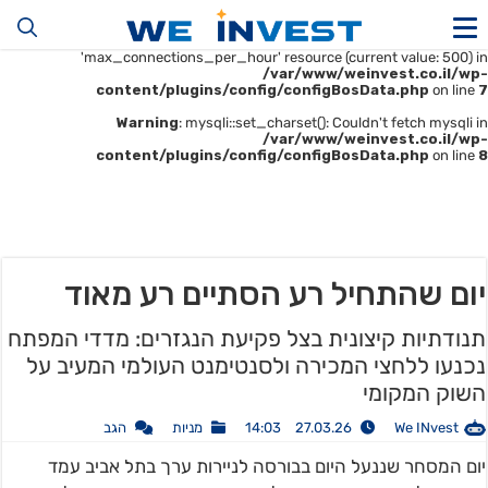
Warning
: mysqli::__construct(): (HY000/1226): User
'u414896523_maofData' has exceeded the
'max_connections_per_hour' resource (current value: 500) in
/var/www/weinvest.co.il/wp-
content/plugins/config/configBosData.php
on line
7
Warning
: mysqli::set_charset(): Couldn't fetch mysqli in
/var/www/weinvest.co.il/wp-
content/plugins/config/configBosData.php
on line
8
יום שהתחיל רע הסתיים רע מאוד
תנודתיות קיצונית בצל פקיעת הנגזרים: מדדי המפתח
נכנעו ללחצי המכירה ולסנטימנט העולמי המעיב על
השוק המקומי
We INvest
27.03.26 14:03
מניות
הגב
יום המסחר שננעל היום בבורסה לניירות ערך בתל אביב עמד