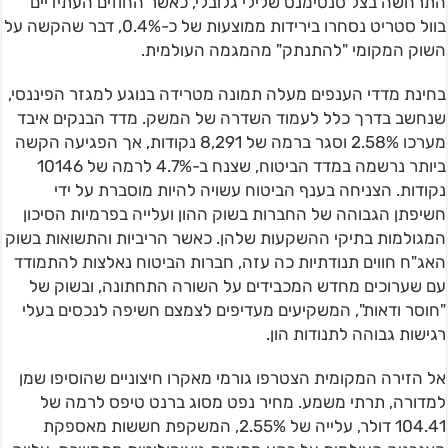
התרחשה בצל סנטימנט שלילי גלובלי, כאשר החוזים העתידיים
בוול סטריט נסחרו בירידות ממוצעות של כ-0.4%, דבר שהקשה על
השוק המקומי "להתנתק" מהמגמה העולמית.
בחינת מדדי הענפים מעלה תמונה מטרידה בנוגע למגזר הפיננסי,
שנחשב בדרך כלל לעמוד השדרה של המשק. מדד הבנקים איבד
מערכו 2.58% וסגר ברמה של 8,291 נקודות, אך הפגיעה הקשה
ביותר נרשמה במדד הביטוח, שצנח ב-4.7% לרמה של 10146
נקודות. הצניחה בענף הביטוח עשויה להיות מוסברת על ידי
חשיפתן הגבוהה של החברות בשוק ההון ועלייה בפרמיות הסיכון
המגולמות בתיקי ההשקעות שלהן. כאשר הריביות והתשואות בשוק
האג"ח חווים תנודתיות כה עזה, חברות הביטוח נאלצות להתמודד
עם שערוכים מחדש המכבידים על השורה התחתונה, ובשוק של
"חוסר ודאות", המשקיעים מעדיפים לצמצם חשיפה לנכסים בעלי
רגישות גבוהה לתנודות הון.
אל הזירה המקומית הצטרפו גורמי מאקרו חיצוניים שהוסיפו שמן
למדורה, תרתי משמע. מחיר נפט מסוג ברנט טיפס לרמה של
104.41 דולר, עלייה של 2.55%, המשקפת חששות מאספקת