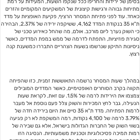
בסימן של ירידות והחריפו ככל שנקפו השעות, המעידות על רמת
מתיחות גבוהה ורגישות קיצונית של המשקיעים המקומיים והזרים
כאחד. עוד לפני פתיחת המסחר הרציף, פקיעת האופציות על מדד
ת"א 35 בנקודת המדד 4,162, ששיקפה ירידה של 2.37%, הבהירה
כי השוק נערך ליום מורכב. אולם, מה שהחל כאירוע טכני של
סגירת פוזיציות, התפתח לדרמה של ממש במפת המדדים, כאשר
ניסיונות התיקון שנרשמו בשעות הצהריים התבררו כמשענת קנה
רצוץ.
במהלך שעות המסחר נרשמה התאוששות זמנית, כזו שהפיחה
תקווה בקרב הסוחרים האופטימיים, כאשר המדדים המובילים
צמצמו את הירידות לרמה של 1.5%. עם זאת, לקראת שעות
הנעילה, גבר לחץ המכירות והשוק צלל פעם נוספת אל מעבר
לרמות הפתיחה. מדד ת"א 35 סיים את היום בירידה חדה של
3.79% לרמה של 4,100 נקודות, רמה המשקפת לא רק פגיעה
בשווי השוק של החברות הגדולות בישראל, אלא גם שבירה של
רמות תמיכה פסיכולוגיות וטכניות משמעותיות. הנסיגה הזו