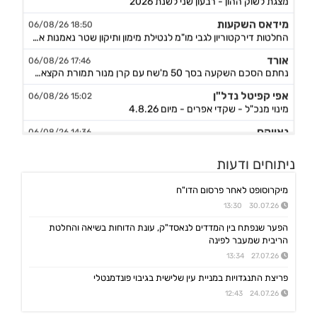
מידאס השקעות
18:50 06/08/26
החלטות דירקטוריון לגבי מו"מ לנטילת מימון ותיקון שטר נאמנות אג"ח ד׳ - המשך בק"ע תזמ"ז חזוי והיערכות ל
אורד
17:46 06/08/26
נחתם הסכם השקעה בסך 50 מ'שח עם קרן מנור תמורת הקצאה פרטית ב-164.51 ש״ח למניה +אופציה להשקעה נוספת, ה
אפי קפיטל נדל"ן
15:02 06/08/26
מינוי מנכ"ל - שקדי אפרים - מיום 4.8.26
נאייקס
14:36 06/08/26
הגשת בקשה להקמת בנק Nayax America בארה"ב
לייבפרסון
10:33 06/08/26
ניתוחים ודעות
הצגת הצעת רכישת החברה ע"י SOUNDHOUND AI
מיקרוסופט לאחר פרסום הדו"ח
גיקס אינטרנט
09:43 06/08/26
30.07.26 13:30
קבלת אישור לרישום פטנט בדרום קוריאה לחברה הבת דליברז בתחום ניווט מתקדם לרכבים ורובוטים
הפער שנפתח בין המדדים לנאסד"ק, עונת הדוחות בשיאה והחלטת
אפולו פאוור
09:00 06/08/26
הריבית שמעבר לפינה
הזמנת עבודה מאמזון להקמת קירוי סולארי לחניה בצרפת בסך של כ-2 מ'ש"ח,המשך
27.07.26 13:34
ג'ין טכנולוגיות
09:00 06/08/26
פריצת התנגדויות במניית עין שלישית בגיבוי פונדמנטלי
הסכם רישיון ושירותי פיתוח עם תאגיד בנקאי בישראל,פרטים
24.07.26 12:43
גולף
08:40 06/08/26