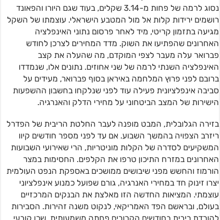
נסוג לרמה של פחות מ-3.14 שקלים, בעוד שגם היורו והפאונד
רושמים ירידות קלות אל מול המטבע הישראלי. עוצמתו של השקל
מגיעה בתזמון קריטי, מיד לאחר פרסום נתוני האינפלציה
האחרונים שהפתיעו את השוק. מדד המחירים לצרכן לחודש
פברואר עלה מעבר לצפי המוקדם, מה שהעלה את קצב
האינפלציה השנתי לרמה של שני אחוזים. נתונים אלו, שנמדדו
ברובם לפני פרוץ המלחמה באיראן בסוף פברואר, מעידים על
סביבה אינפלציונית פעילה עוד לפני שנלקחו בחשבון ההשפעות
הישירות של המצב הביטחוני על מחירי הדלק והאנרגיה.
בזירה הגלובלית, המבט מופנה לעבר החלטת הריבית של הפדרל
ריזרב הצפויה בהמשך השבוע. אם עד לפני מספר חודשים קיוו
המשקיעים לסדרה של הקלות מוניטריות, הרי שאירועי השבועות
האחרונים במזרח התיכון טרפו את הקלפים. החסימות במצר
הורמוז והחשש מפני שיבושים ממושכים באספקת הנפט העולמית
יצרו זינוק חד במחירי האנרגיה, גורם שפועל כמנוע אינפלציוני
עוצמתי. המציאות החדשה הזו מאלצת את הבנקים המרכזיים
בעולם, ובראשם הפד האמריקאי, לנקוט משנה זהירות. הסבירות
להורדת ריבית בחודשים הקרובים פחתה משמעותית, שכן קובעי