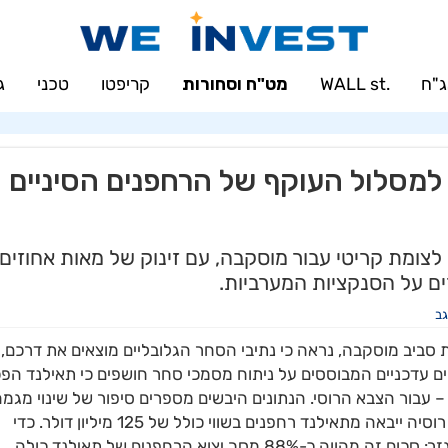
"ח
.WALL st
מט"ח וסחורות
קריפטו
טכני
ג
למסלול העוקף של הרחפנים הסיניים
לצומת קריטי עבור מוסקבה, עם זינוק של מאות אחוזים
ים על הסנקציות המערביות.
ב
ביב מוסקבה, נראה כי נתיבי הסחר הגלובליים מוצאים את דרכם,
ים עדכניים המבוססים על ניתוח מסמכי סחר חושפים כי תאילנד הפ
– עבור הצבא הרוסי. הנתונים היבשים מספרים סיפור של שינוי מגמ
דרמטי: במהלך 11 החודשים הראשונים של שנת 2025, רוסיה ייבאה מתאילנד רחפנים בשווי כולל של 125 מיליון דולר. כדי
להבין את עומק השינוי הגיאופוליטי, יש להביט בנתון הנגזר: סכום זה מהווה כ-88% מסך יצוא הרחפנים של תאילנד כולה