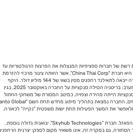
רשת של חברות ספציפיות המנצלות את הפרצות הרגולטוריות עד
תום. אחת השחקניות המרכזיות בדרמה הלוגיסטית הזו היא חברת "China Thai Corp", אשר היוותה צינור מרכזי להזרמת
הטכנולוגיה. ב-11 החודשים הראשונים של 2025, החברה ייבאה לתאילנד רחפנים מסין בשווי של 144 מיליון דולר. היקף
הפעילות החריג לא נעלם מעיני גורמי הביון והאכיפה במערב; בריטניה הטילה סנקציות על החברה באוקטובר 2025, בגין
נקציות הייתה מהירה וצפויה, כמיטב המסורת של משחקי החתול
והעכבר בעולם הלבנת הסחורות: שינוי שם. על פי הדיווחים, החברה נמצאת בתהליך מיתוג מחדש תחת השם "
לצד הענקית הזו, פועלות חברות נוספות המרכיבות את הפאזל. חברת "Skyhub Technologies", יבואנית גדולה נוספת,
צרים בשווי 25 מיליון דולר בשנת 2025. מקור הסחורה, גם במקרה זה, אינו משאיר מקום לספק: יצרנית הרחפני