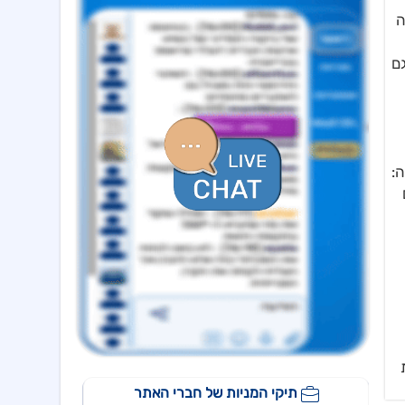
הזמנה ראשונה לפלטפורמת סייבר לסביבה טקטית
ה
אקונרג'י
08:54 05/08/26
הסכם מחייב לרכישת 100% בפלטפורמת הרוח הצרפתית Escofi תמורת כ-134.3 מיליון אירו ,כפוף להתאמות
ם
ויליפוד אינטרנש
08:40 05/08/26
מודיעה על מחיקה מנסדא"ק, תמשיך להיסחר בבורסה בתל אביב
אורד
17:46 06/08/26
נחתם הסכם השקעה בסך 50 מ'שח עם קרן מנור תמורת הקצאה פרטית ב-164.51 ש״ח למניה +אופציה להשקעה נוספת, ה
דה:
אפי קפיטל נדל"ן
15:02 06/08/26
מינוי מנכ"ל - שקדי אפרים - מיום 4.8.26
נאייקס
14:36 06/08/26
הגשת בקשה להקמת בנק Nayax America בארה"ב
לייבפרסון
10:33 06/08/26
הצגת הצעת רכישת החברה ע"י SOUNDHOUND AI
גיקס אינטרנט
09:43 06/08/26
קבלת אישור לרישום פטנט בדרום קוריאה לחברה הבת דליברז בתחום ניווט מתקדם לרכבים ורובוטים