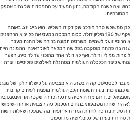
 בהשוואה לשנה הקודמת, נתון המעיד על התמסדות של נתיב אספק
המסורתיות.
ק ממשולש סחר מורכב שקודקודו השלישי הוא בייג'ינג. באותה
תקופה בדיוק, סין הזרימה לתאילנד משלוחי רחפנים בהיקף של 186 מיליון דולר, סכום המכסה כמעט את כל יבוא הרחפנים
א הרוסי זועק לשמיים ומשרטט תמונה ברורה של תחנת מעבר
Transit). אם נחזור אחורה בזמן לשנת 2022, השנה בה פתחה מוסקבה בפלישה המלאה לאוקראינה, התמונה היי
חות ממיליון דולר, ואף לא דולר אחד מתוכו יועד לרוסיה. הפער
תי נתפס בין המספרים של 2022 לאלו של 2025 ממחיש כיצד הכלכלה העולמית מסתגלת לאילוצים פוליטיים ויוצרת
ר לסטטיסטיקה היבשה. היא מצביעה על כישלון חלקי של מנגנו
 כמתווכות. בעוד תשומת הלב העולמית מופנית לעיתים קרובות
פוטנציאליים, דרום מזרח אסיה מתגלה כזירה שקטה אך אינטנסיבית
לא היה שחקן משמעותי בתחום הטכנולוגיה הצבאית או הדו-שימושי
נה את עורו והפך למסלול VIP עבור חומרה סינית בדרכה לחזית המזרח אירופית, מה שמעלה שאלות קשות
 סחורות בעידן של גלובליזציה מקוטעת.