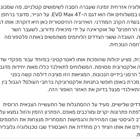
ולוגיה אזרחית זמינה שעברה הסבה לשימושים קטלניים, מה שמכונ
בשפה המקצועית טכנולוגיה דו-שימושית. המוצר הבולט במשלוחים אלו הוא דגם ה-EVO Max 4T. על הנייר, מדובר ברחפן
שדה הקרב המודרני. האירוניה ההיסטורית כאן היא דוקרת: אותו דג
רחפנים" של אוקראינה על ידי מיכאילו פדורוב, לשעבר השר
נה. העובדה ששני הצדדים הלוחמים משתמשים באותה פלטפורמה
חמה הנוכחית.
EVO , המיוצר על ידי Autel Robotics הסינית, מציע יכולות שהופכות אותו לאטרקטיבי במיוחד עבור מפקדי ש
מה אלקטרונית מסוימת. המשלוחים לתאילנד כללו מאות יחידות מדגם
 הרסני בידיים הנכונות. המציאות הזו מציבה דילמה קשה בפני
כרת באופן חופשי בחנויות אלקטרוניקה ברחבי העולם? הגבול בין
אילנדי מנצל בדיוק את האזור האפור הזה.
צדדים שלישיים, מעיד על ההסתגלות של התעשייה הצבאית הרוסית
לפתח פתרונות יקרים ומורכבים מאפס, הפתרון הזמין והזול נמצא על
קרב לוגיסטי שבו המהירות והגמישות המסחרית מנצחות את החסמים
דם את אותו הציוד רק מחדדת את האבסורד שבו טכנולוגיה גלובלית
.