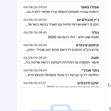
אפולו פאוור
09:00 06/08/26
הזמנת עבודה מאמזון להקמת קירוי סולארי לחניה בצרפת בסך של כ-2 מ'ש"ח,המשך
ג'ין טכנולוגיות
09:00 06/08/26
הסכם רישיון ושירותי פיתוח עם תאגיד בנקאי בישראל,פרטים
גולף
08:40 06/08/26
מצגת שוק ההון - דוח רבעון שני 2026
קיסטון אינפרא
08:30 06/08/26
עדכון בק"ע ההסכם לרכישת מניות הוט מובייל -התקבל אישור רשות התחרות לביצוע העסקה
סוגת
08:24 06/08/26
אישור הממונה על התחרות לעסקת רכישת שליטה בחברות הפועלות בתחום של משקאות חריפים ומזון מצונן ,המשך מ-4
נופר אנרג'י
08:09 06/08/26
החלטת דירק':קביעת רף מינוף מקסימלי ותבצע פדיון מוקדם וולנטרי של אגח א ו-ה
יעקב פיננסים
07:57 06/08/26
Lanto Global
מצגת משקיעים רבעון שני לשנת 2026
אינפליי
15:58 05/08/26
התקשרות בהסכם לרכישת חברת נפט וגז תמורת 54.25מ'$
פינרג'י
14:29 05/08/26
ם