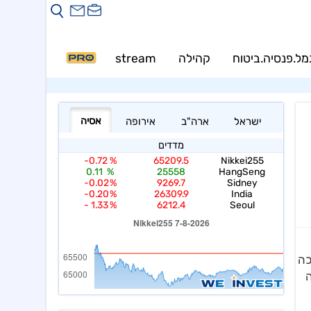
מל.פנסיה.ביטוח
קהילה
stream
PRO
כה
ה