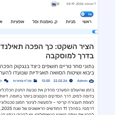
7 אוגוסט 2026, 04:19
0
In
ראשי
מניות
ק. נאמנות וסל
אופציות
אג
הציר השקט: כך הפכה תאילנד 
בדרך למוסקבה
נתוני סחר טריים חושפים כיצד בנגקוק הפכה 
ביבוא ושיטות הסוואה תאגידיות שנועדו להער
Admin
22.02.26 12:00
מט"ח וסחורות
הג
בזמן שהעולם המערבי מהדק את טבעת החנק הכלכלית ס
בדומה למים, דרך הסדקים הקטנים ביותר בחומה. דיווח
לצומת תעבורה קריטי – ולמעשה לצינור חמצן טכנולוגי 