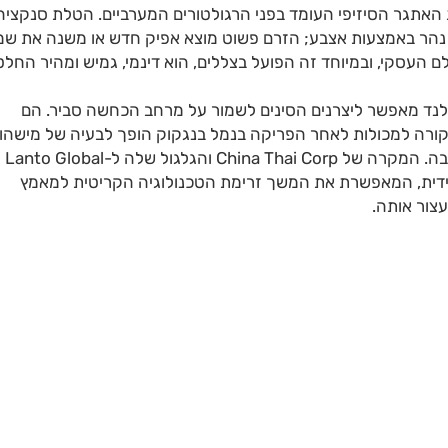
לה הזה חושף את האתגר הסיזיפי העומד בפני הרגולטורים המערביים. הטלת סנקציה
ר נהר באמצעות אצבע; הזרם פשוט מוצא אפיק חדש או משנה את שמו
 העסקי, ובמיוחד זה הפועל בצללים, הוא דינמי, גמיש ומהיר החלט
לנד מאפשר ליצרנים הסינים לשמור על מרחב הכחשה סביר. הם
שקורה למכולות לאחר הפריקה בנמל בנגקוק הופך לבעיה של מישהו
אחר – או ליתר דיוק, לפתרון עבור הלקוח הסופי במוסקבה. המקרה של China Thai Corp והגלגול שלה ל-Lanto Global
" תאגידית, המאפשרת את המשך זרימת הטכנולוגיה הקריטית למאמץ
צור אותה.