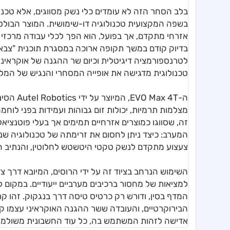
בלב הסחר הזה לא עומדים כלי נשק מסווגים, אלא טכנ
אזרחי מתקדם, אך בפועל, הוא הפך לכלי עבודה מרכזי ב
בדיוק קודם במשך תקופה ארוכה במסגרת תוכנית "צבא ה
לטרנספורמציה דיגיטלית וכיום שר ההגנה של אוקראי
טכנולוגית מדגישה את אופייה המסחרי והנגיש של המל
ה-Max 4T
מצלמות תרמיות, יכולות זום גבוהות ועמידות בפני לוח
זה, שסווגו כמוצרים אזרחיים תמימים אך בעלי פוטנציאל
המערב: כיצד ניתן לחסום את זרימתה של טכנולוגיה שנמ
צעצוע מתקדם לנשק טקטי היטשטש לחלוטין, והנתיב הת
השימוש הנרחב בציוד זה על ידי הרוסים, המיובא דרך 
למציאות של מחסור ברכיבים מערביים ייעודיים. במקום 
המדף בסין, ודורש רק כרטיס טיסה דרך בנגקוק. זהו 
הבירוקרטיים, והעובדה ששר ההגנה האוקראיני עצמו קי
אדישה לזהות המשתמש בה, כל עוד החשבונית משולמת