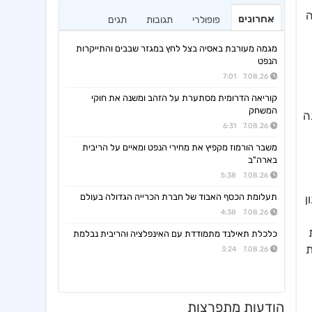
ה
אחרונים
פופולרי
תגובות
תגים
מגמה מעורבת באסיה בצל לחץ במגזר שבבים והתייקרות
הנפט
7.08.26 7:01
קוריאה הדרומית מסתערת על הזהב ומשנה את חוקי
המשחק
תה
7.08.26 6:31
משבר הורמוז מקפיץ את מחירי הנפט ומאיים על הריבית
בארה"ב
7.08.26 5:38
תעלומת הכסף האבוד של חברת הכרייה הגדולה בעולם
ן
7.08.26 4:38
כלכלת תאילנד מתמודדת עם האינפלציה והריבית נבלמת
ת
7.08.26 3:24
הודעות מתפרצות