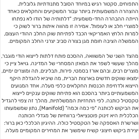
התפוחים, סקטור רגיש במיוחד הסובל מתנודתיות גלובלית.
ההצהרה המשמעותית ביותר עבור המשקיעים והחקלאים כאחד
הייתה ההבהרה החד-משמעית: "דלתותיה של הודו לא נפתחו
למוצרי חלב או לעופות". אמירה זו מהווה איתות ברור לשוק כי
למרות הלחץ האמריקאי הכבד לפתיחת שוק החלב ההודי העצום,
הממשלה הציבה חומת מגן בצורה סביב יצרני החלב המקומיים.
מהצד השני של המשוואה, ההסכם פותח דלתות לייצוא הודי מוגבר,
מהלך שעשוי לשפר את המאזן המסחרי של המדינה. גויאל ציין כי
מוצרים רבים, ובהם אורז בסמטי, פירות, תבלינים, תה ומוצרים ימיים,
ימצאו שווקים חדשים בארצות הברית, מה שיביא להגדלת היקף
הייצוא ולדחיפת הכנסות החקלאים כלפי מעלה. אחד המנועים
המשמעותיים ביותר בהסכם הוא פתיחת שווקים ענקיים לייצוא
טקסטיל כותנה. לפי התחזיות הממשלתיות, מהלך זה צפוי להגדיל
את הביקוש לכותנה "פי כמה וכמה" (Manifold), נתון שמשמעותו
הכלכלית היא זינוק פוטנציאלי ברווחיות של מגדלי הכותנה
ושרשרת האספקה של הטקסטיל כולה. ההיגיון הכלכלי כאן ברור:
יצירת ביקוש חיצוני קשיח שימשוך את המחירים המקומיים מעלה.