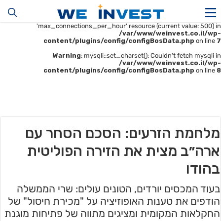
Warning
: mysqli::__construct(): (HY000/1226): User
'u414896523_maofData' has exceeded the
'max_connections_per_hour' resource (current value: 500) in
/var/www/weinvest.co.il/wp-
content/plugins/config/configBosData.php
on line
7
Warning
: mysqli::set_charset(): Couldn't fetch mysqli in
/var/www/weinvest.co.il/wp-
content/plugins/config/configBosData.php
on line
8
מלחמת הזרעים: הסכם הסחר עם
ארה״ב מצית את הזירה הפוליטית
בהודו
בעוד המכסים יורדים, הטונים עולים: שרי הממשלה
הודפים את טענות האופוזיציה על "מכירת חיסול" של
החקלאות המקומית ומציגים מתווה של פתיחות מוגנת