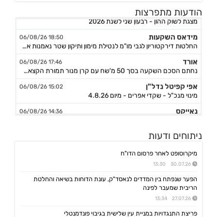
מניבים ריט
08:33 07/08/26
הודעות מתפרצות
מצגת לשוק ההון - רבעון שני לשנת 2026
מידאס השקעות
18:50 06/08/26
החלטות דירקטוריון לגבי מו"מ לנטילת מימון ותיקון שטר נאמנות אג"ח ד׳ - המשך בק"ע תזמ"ז חזוי והיערכות ל
אורד
17:46 06/08/26
נחתם הסכם השקעה בסך 50 מ'שח עם קרן מנור תמורת הקצאה פרטית ב-164.51 ש״ח למניה +אופציה להשקעה נוספת, ה
אפי קפיטל נדל"ן
15:02 06/08/26
מינוי מנכ"ל - שקדי אפרים - מיום 4.8.26
נאייקס
14:36 06/08/26
הגשת בקשה להקמת בנק Nayax America בארה"ב
לייבפרסון
10:33 06/08/26
ניתוחים ודעות
הצגת הצעת רכישת החברה ע"י SOUNDHOUND AI
מיקרוסופט לאחר פרסום הדו"ח
גיקס אינטרנט
09:43 06/08/26
קבלת אישור לרישום פטנט בדרום קוריאה לחברה הבת דליברז בתחום ניווט מתקדם לרכבים ורובוטים
30.07.26 13:30
אפולו פאוור
הפער שנפתח בין המדדים לנאסד"ק, עונת הדוחות בשיאה והחלטת
09:00 06/08/26
הריבית שמעבר לפינה
הזמנת עבודה מאמזון להקמת קירוי סולארי לחניה בצרפת בסך של כ-2 מ'ש"ח,המשך
27.07.26 13:34
ג'ין טכנולוגיות
09:00 06/08/26
הסכם רישיון ושירותי פיתוח עם תאגיד בנקאי בישראל,פרטים
פריצת התנגדויות במניית עין שלישית בגיבוי פונדמנטלי