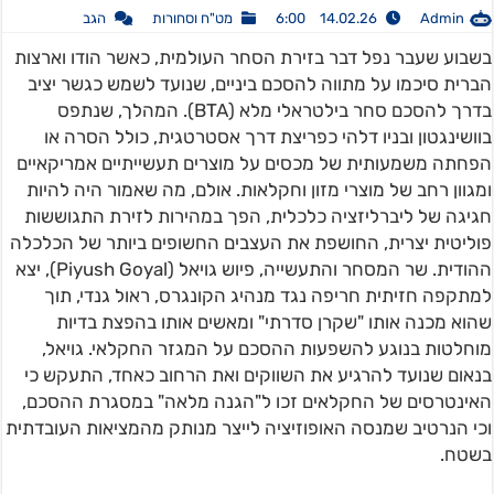
Admin
14.02.26 6:00
מט"ח וסחורות
הגב
בשבוע שעבר נפל דבר בזירת הסחר העולמית, כאשר הודו וארצות
הברית סיכמו על מתווה להסכם ביניים, שנועד לשמש כגשר יציב
בדרך להסכם סחר בילטראלי מלא (BTA). המהלך, שנתפס
בוושינגטון ובניו דלהי כפריצת דרך אסטרטגית, כולל הסרה או
הפחתה משמעותית של מכסים על מוצרים תעשייתיים אמריקאיים
ומגוון רחב של מוצרי מזון וחקלאות. אולם, מה שאמור היה להיות
חגיגה של ליברליזציה כלכלית, הפך במהירות לזירת התגוששות
פוליטית יצרית, החושפת את העצבים החשופים ביותר של הכלכלה
ההודית. שר המסחר והתעשייה, פיוש גויאל (Piyush Goyal), יצא
למתקפה חזיתית חריפה נגד מנהיג הקונגרס, ראול גנדי, תוך
שהוא מכנה אותו "שקרן סדרתי" ומאשים אותו בהפצת בדיות
מוחלטות בנוגע להשפעות ההסכם על המגזר החקלאי. גויאל,
בנאום שנועד להרגיע את השווקים ואת הרחוב כאחד, התעקש כי
האינטרסים של החקלאים זכו ל"הגנה מלאה" במסגרת ההסכם,
וכי הנרטיב שמנסה האופוזיציה לייצר מנותק מהמציאות העובדתית
בשטח.