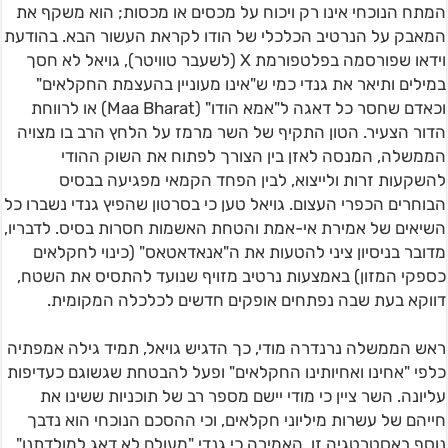
המתח הנוכחי אינו רק ויכוח על מכסים או מכסות; הוא משקף את
המאבק על הנרטיב הכלכלי של הודו לקראת העשור הבא. בהודעת
וידאו שפורסמה בפלטפורמת X (לשעבר טוויטר), גויאל לא חסך
במילים ותיאר את גנדי כמי ש"אינו מעוניין בהעצמת החקלאים"
וכאדם שחסר כל דאגה ל"אמא הודו" (Maa Bharat) או לרווחת
הדור הצעיר. הטון התקיף של השר מרמז על הלחץ הרב בו מצויה
הממשלה, המנסה לאזן בין הצורך לפתוח את השוק ההודי
להשקעות זרות ולייצוא, לבין הפחד הקמאי מפגיעה בבסיס
הבוחרים הכפרי העצום. גויאל טען כי בסרטון שהפיץ גנדי נשברו כל
השיאים של אמירת אי-אמת והטחת האשמות חסרות בסיס. לדבריו,
מדובר בניסיון ציני להטעות את ה"אנאדאטאס" (כינוי לחקלאים
כספקי המזון) באמצעות נרטיב מזויף שנועד להתסיס את השטח,
דווקא בעת שבה נפתחים אופקים חדשים לכלכלה המקומית.
ראש הממשלה נרנדרה מודי, כך הדגיש גויאל, תמיד גילה אמפתיה
כלפי "אחינו ואחיותינו החקלאים" ופעל להבטחת שגשוגם כעדיפות
עליונה. השר ציין כי מודי יישם מספר רב של תוכניות ששינו את
חייהם של עשרות מיליוני חקלאים, וכי ההסכם הנוכחי הוא נדבך
נוסף באסטרטגיה זו. האמירה כי גנדי "מעולם לא דאג למולדתנו"