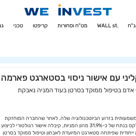
'u414896523_maofData' has exceeded the 'max_connections_per_hour' reso
sqli::set_charset(): Couldn't fetch mysqli in
/var/www/weinvest.co.il/
"ח
.WALL st
מט"ח וסחורות
קריפטו
טכני
גמ
ני עם אישור ניסוי בסטארגט פארמה
י אדם בטיפול ממוקד בסרטן בעוד המניה נאבקת
שמעותית בזרוע הביוטכנולוגיה שלה, לאחר שהחברה המוחזקת
סטארגט פארמה (Starget Pharma), בה מחזיקה אילקס בנתח של כ-31.9% מהון המניות, קיבלה אישור רגולטורי לביצוע
תמקד במולקולה ייחודית שפיתחה סטארגט המיועדת לאבחון וטיפול ממוקד בסרטן