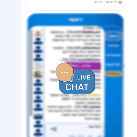
24.07.26 12:43
אנשי העיר,רוטשטיין
12:43 05/08/26
אנשי העיר(ב.שליטה ) התקשרה בהסכם לרכישת מלוא החזקות רוטשטיין באנשי העיר
סופרגז פאוור,נופר אנרג'י
12:11 05/08/26
בת בהסכם למכירת חשמל באסדרת מודל השוק בק"ע מתקני אגירה עצמאיים, כפוף
דלתא גליל
10:34 05/08/26
מצגת החברה
אראסאל
09:40 05/08/26
סיום כהונת מנכ"ל מכהן וסמנכ"לית משאבי אנוש ומינוי מנכ"ל חדש
ביג
12:04 09/08/26
שריפה באתר הבנייה להקמת מרכז מסחרי בפתח תקוה, החב' אומדת את הנזקים
אביב קבוצה
10:30 09/08/26
מינוי מנכ"ל - וקנין איתי - מיום 1.1.27
סקודיקס
14:25 07/08/26
מכתב המנהל הכללי לבעלי המניות
נקסט ויז'ן
09:20 07/08/26
הזמנות לרכישת מצלמות ומוצרים נוספים תמורת סה"כ כ-14.4מ'$, לאספקה עד תום Q4/26
מניבים ריט
08:33 07/08/26
מצגת לשוק ההון - רבעון שני לשנת 2026