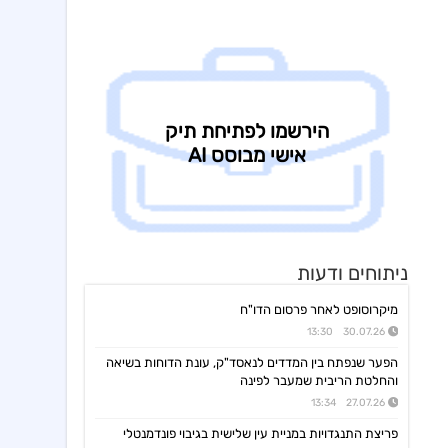
ג'ין טכנולוגיות
09:00 06/08/26
הסכם רישיון ושירותי פיתוח עם תאגיד בנקאי בישראל,פרטים
גולף
08:40 06/08/26
מצגת שוק ההון - דוח רבעון שני 2026
קיסטון אינפרא
08:30 06/08/26
עדכון בק"ע ההסכם לרכישת מניות הוט מובייל -התקבל אישור רשות התחרות לביצוע העסקה
סוגת
08:24 06/08/26
אישור הממונה על התחרות לעסקת רכישת שליטה בחברות הפועלות בתחום של משקאות חריפים ומזון מצונן ,המשך מ-4
נופר אנרג'י
08:09 06/08/26
החלטת דירק':קביעת רף מינוף מקסימלי ותבצע פדיון מוקדם וולנטרי של אגח א ו-ה
יעקב פיננסים
07:57 06/08/26
ניתוחים ודעות
מצגת משקיעים רבעון שני לשנת 2026
מיקרוסופט לאחר פרסום הדו"ח
אינפליי
15:58 05/08/26
התקשרות בהסכם לרכישת חברת נפט וגז תמורת 54.25מ'$
30.07.26 13:30
פינרג'י
הפער שנפתח בין המדדים לנאסד"ק, עונת הדוחות בשיאה
14:29 05/08/26
הבהרה ביחס לדיווח החברה בנוגע להקצאה פרטית והשתתפות דבוקת השליטה-פרטים
והחלטת הריבית שמעבר לפינה
27.07.26 13:34
תאת טכנולוגיות
14:17 05/08/26
6K -מצגת משקיעים - אוגוסט 2026
פריצת התנגדויות במניית עין שלישית בגיבוי פונדמנטלי