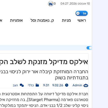
10 אוגוסט 2026, 04:27
0
urce (current value: 500) in
/var/www/weinvest.co.il/wp-
content/plugins/config/configBosData.php
on line
7
In
wp-content/plugins/config/configBosData.php
on line
8
ראשי
מניות
ק. נאמנות וסל
אופציות
אג
אילקס מדיקל מזנקת לשלב הקלי
החברה המוחזקת קיבלה אור ירוק לניסוי בבנ
בתנודתיות בשוק
Admin
9.02.26 9:31
כללי
הגב
חברת אילקס מדיקל דיווחה על התפתחות אסטרטגית מ
ניסוי קליני שלב 1/2 בבני אדם. הניסוי י