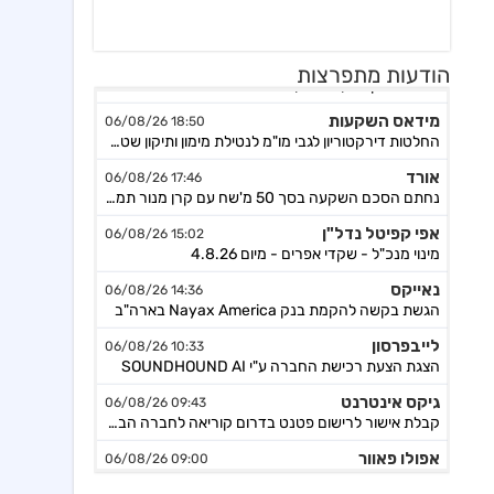
הודעות מתפרצות
מידאס השקעות
18:50 06/08/26
החלטות דירקטוריון לגבי מו"מ לנטילת מימון ותיקון שטר נאמנות אג"ח ד׳ - המשך בק"ע תזמ"ז חזוי והיערכות ל
אורד
17:46 06/08/26
נחתם הסכם השקעה בסך 50 מ'שח עם קרן מנור תמורת הקצאה פרטית ב-164.51 ש״ח למניה +אופציה להשקעה נוספת, ה
אפי קפיטל נדל"ן
15:02 06/08/26
מינוי מנכ"ל - שקדי אפרים - מיום 4.8.26
נאייקס
14:36 06/08/26
הגשת בקשה להקמת בנק Nayax America בארה"ב
לייבפרסון
10:33 06/08/26
הצגת הצעת רכישת החברה ע"י SOUNDHOUND AI
גיקס אינטרנט
09:43 06/08/26
קבלת אישור לרישום פטנט בדרום קוריאה לחברה הבת דליברז בתחום ניווט מתקדם לרכבים ורובוטים
אפולו פאוור
09:00 06/08/26
הזמנת עבודה מאמזון להקמת קירוי סולארי לחניה בצרפת בסך של כ-2 מ'ש"ח,המשך