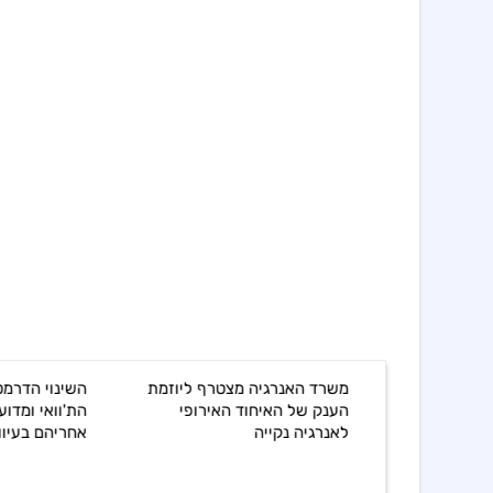
רד האנרגיה מצטרף ליוזמת
השינוי הדרמטי של ברקשייר
נק של האיחוד האירופי
הת'וואי ומדוע אסור לעקוב
רגיה נקייה
אחריהם בעיוורון