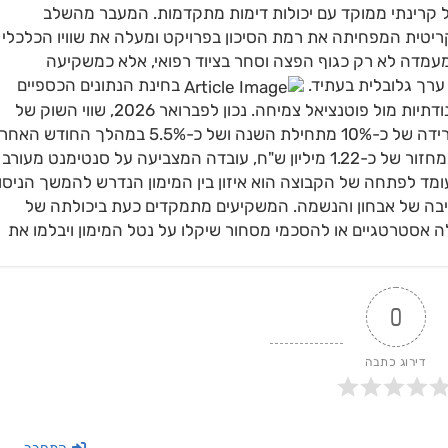
Theranost), המשלבת טיפול קרינתי ממוקד עם יכולות דימות מתקדמות. המעבר מהשלב
ריטית המפחיתה את רמת הסיכון בפרויקט ומעלה את שוויו הכלכלי
עמדה לא רק כגוף הפצה וסחר בציוד רפואי, אלא כמשקיעה
ערך גלובלית בעתיד.
בחינת הנתונים הכספיים
והשלכותיהם על שוק ההון מעלה תמונה מורכבת של תנודתיות מול פוטנציאל צמיחה. נכון לפברואר 2026, שווי השוק של
אילקס נאמד בכ-671 מיליון ש"ח, כאשר המניה רשמה ירידה של כ-10% מתחילת השנה ושל כ-5.5% במהלך החודש
ביום המסחר האחרון המניה איבדה כ-6.38% מערכה במחזור של כ-1.22 מיליון ש"ח, עובדה המצביעה על סנטימנט מעורב
מד לפתחה של הקבוצה הוא איזון בין המימון הנדרש להמשך הניסוי
הליבה של אבחון והנשמה. המשקיעים מתמקדים כעת ביכולתה של
ה אסטרטגיים או להסכמי מסחור שיקלו על נטל המימון ויבלמו את
0
דירוג כתבה