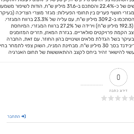
המקבילה אשתקד. עם זאת, הרווח הנקי רשם זינוק מרשים של כ-22.4% והסתכם ב-31.6 מיליון ש"ח, הודות לשיפור 
ת שעלתה מ-21.9% ל-24%. הניתוח המגזרי חושף פערים בין תחומי הפעילות: מגזר מוצרי הצריכה (בעיקר
מיזוג אוויר) הציג צמיחה איתנה של 11.4% בהכנסות, שהסתכמו ב-309.2 מיליון ש"ח, עם עליה של 23.3% ברווח המגזרי.
מנגד, מגזר האנרגיה חווה נסיגה של כ-20% בהכנסות (192.3 מיליון ש"ח) וירידה של 27.2% ברווח המגזרי, המיוחסת
הקמת פרויקטים סולאריים. בגזרת המאזן, תזרים המזומנים
 שלילי ברמה של 18.1 מיליון ש"ח, בעיקר בשל הגדלת מלאים ושינויים בהון החוזר. עם זאת, החברה
המשיכה במדיניות התגמול לבעלי המניות והכריזה על דיבידנד בסך 30 מיליון ש"ח. מבחינת המניה, השוק צפוי לתמחר בח
 עשוי להישאר זהיר ביחס לקצב ההתאוששות של תחום האנרגיה
0
דירוג כתבה
התחבר