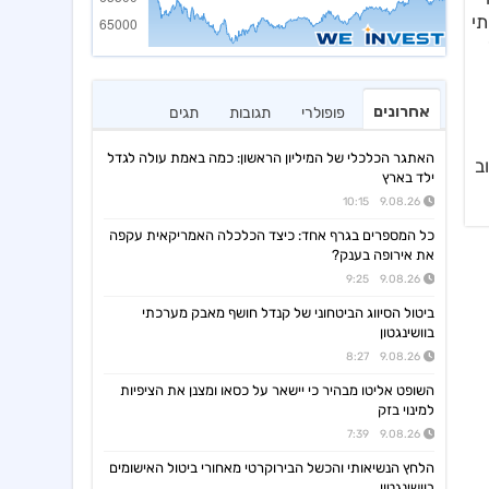
משמעותי
אחרונים
פופולרי
תגובות
תגים
האתגר הכלכלי של המיליון הראשון: כמה באמת עולה לגדל
יוב
ילד בארץ
9.08.26 10:15
כל המספרים בגרף אחד: כיצד הכלכלה האמריקאית עקפה
את אירופה בענק?
9.08.26 9:25
ביטול הסיווג הביטחוני של קנדל חושף מאבק מערכתי
בוושינגטון
9.08.26 8:27
השופט אליטו מבהיר כי יישאר על כסאו ומצנן את הציפיות
למינוי בזק
9.08.26 7:39
הלחץ הנשיאותי והכשל הבירוקרטי מאחורי ביטול האישומים
בוושינגטון