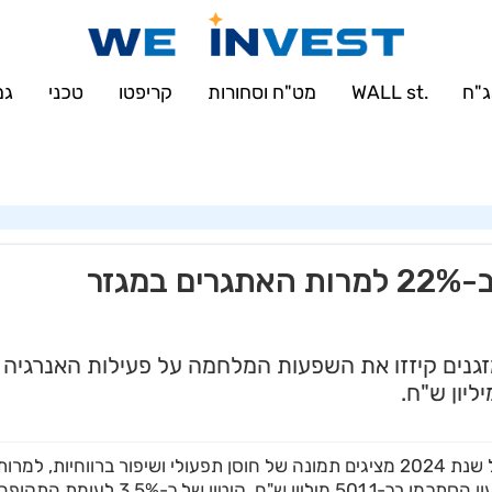
'u414896523_maofData' has exceeded the 'max_connections_per_hour' reso
sqli::set_charset(): Couldn't fetch mysqli in
/var/www/weinvest.co.il/
"ח
.WALL st
מט"ח וסחורות
קריפטו
טכני
גמ
תדיראן גרופ: הרווח הנקי צמח ב-22% למרות האתגרים במגזר
מזגנים קיזזו את השפעות המלחמה על פעילות האנרגיה
דוחותיה הכספיים של קבוצת תדיראן לרבעון השלישי של שנת 2024 מציגים תמונה של חוסן תפעולי ושיפור ברווחיות, למרו
ירידה קלה בהכנסות המאוחדות. הכנסות הקבוצה ברבעון הסתכמו בכ-501.1 מיליון ש"ח, קיטון של כ-3.5% לעומת התקו