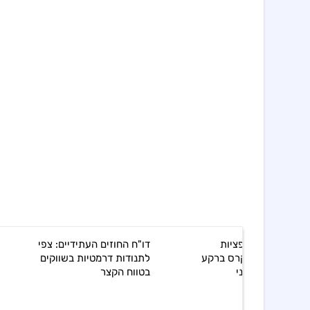
דו"ח החוזים העתידיים: צפי
רווחי אקסון מוביל אכזבו אך
לתנודות דרמטיות בשווקים
הדיבידנדים ממשיכים לזנק
בטווח הקצר