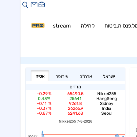
Warning
: mysqli::__construct(): (HY000/1226): User 
Warning
: my
ל.פנסיה.ביטוח
קהילה
stream
PRO
ת
פה