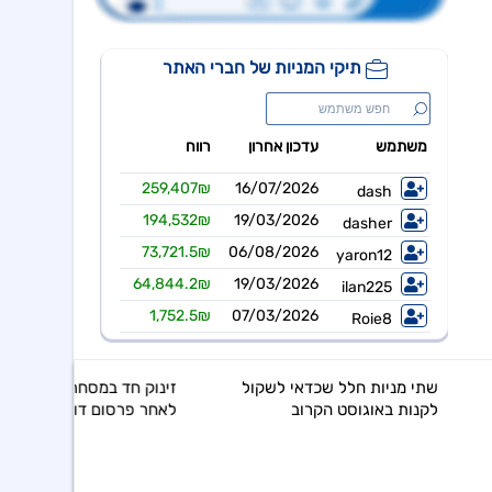
נחתם הסכם השקעה בסך 50 מ'שח עם קרן מנור תמורת הקצאה פרטית ב-164.51 ש״ח למניה +אופציה להשקעה נוספת, ה
לשקול
זינוק חד במסחר באופציות הרץ
לאחר פרסום דוחות מפתיעים