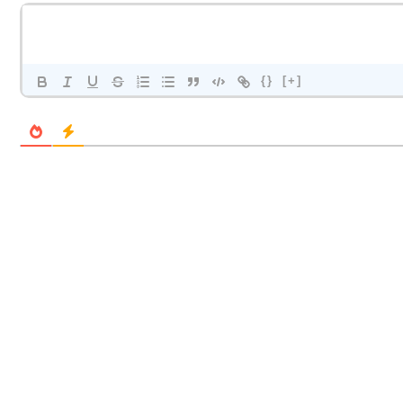
{}
[+]