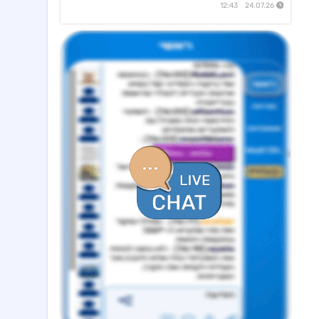
24.07.26 12:43
דלתא גליל
10:34 05/08/26
מצגת החברה
אראסאל
09:40 05/08/26
סיום כהונת מנכ"ל מכהן וסמנכ"לית משאבי אנוש ומינוי מנכ"ל חדש
ישראייר גרופ
09:33 05/08/26
קבלת אישור רשות התעופה האזרחית להפעלת טיסות לצפון אמריקה
איי.סי.אל
09:09 05/08/26
מצגת- דוח רבעון 2 לשנת 2026
סקודיקס
14:25 07/08/26
מכתב המנהל הכללי לבעלי המניות
נקסט ויז'ן
09:20 07/08/26
הזמנות לרכישת מצלמות ומוצרים נוספים תמורת סה"כ כ-14.4מ'$, לאספקה עד תום Q4/26
מניבים ריט
08:33 07/08/26
מצגת לשוק ההון - רבעון שני לשנת 2026
מידאס השקעות
18:50 06/08/26
החלטות דירקטוריון לגבי מו"מ לנטילת מימון ותיקון שטר נאמנות אג"ח ד׳ - המשך בק"ע תזמ"ז חזוי והיערכות ל
אורד
17:46 06/08/26