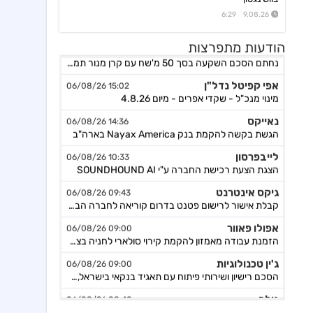
9.08.26 6:29
אורד
17:46 06/08/26
הודעות מתפרצות
נחתם הסכם השקעה בסך 50 מ'שח עם קרן מנור תמורת הקצאה פרטית ב-164.51 ש״ח למניה +אופציה להשקעה נוספת, ה
אפי קפיטל נדל"ן
15:02 06/08/26
מינוי מנכ"ל - שקדי אפרים - מיום 4.8.26
נאייקס
14:36 06/08/26
הגשת בקשה להקמת בנק Nayax America בארה"ב
לייבפרסון
10:33 06/08/26
הצגת הצעת רכישת החברה ע"י SOUNDHOUND AI
גיקס אינטרנט
09:43 06/08/26
קבלת אישור לרישום פטנט בדרום קוריאה לחברה הבת דליברז בתחום ניווט מתקדם לרכבים ורובוטים
אפולו פאוור
09:00 06/08/26
הזמנת עבודה מאמזון להקמת קירוי סולארי לחניה בצרפת בסך של כ-2 מ'ש"ח,המשך
ג'ין טכנולוגיות
09:00 06/08/26
הסכם רישיון ושירותי פיתוח עם תאגיד בנקאי בישראל,פרטים
גולף
08:40 06/08/26
מצגת שוק ההון - דוח רבעון שני 2026