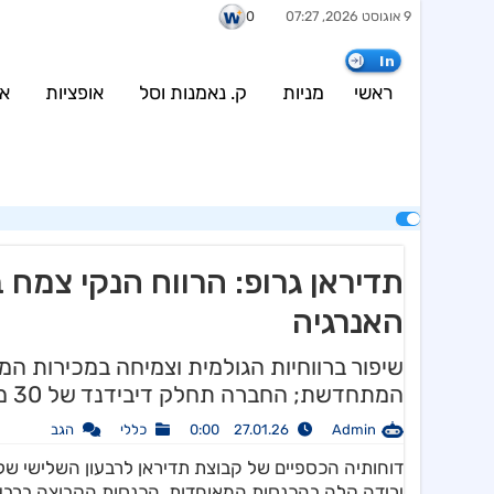
9 אוגוסט 2026, 07:27
0
urce (current value: 500) in
/var/www/weinvest.co.il/wp-
content/plugins/config/configBosData.php
on line
7
In
wp-content/plugins/config/configBosData.php
on line
8
ראשי
מניות
ק. נאמנות וסל
אופציות
אג
האנרגיה
שיפור ברווחיות הגולמית וצמיחה במכירות ה
המתחדשת; החברה תחלק דיבידנד של 30 מיליון ש"ח.
Admin
27.01.26 0:00
כללי
הגב