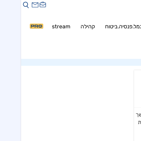
Warning
: mysqli::__construct(): (HY000/1226): User 
Warning
: my
מל.פנסיה.ביטוח
קהילה
stream
PRO
שך
ת