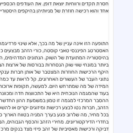
חסרת תקדים ורווחיות יוצאת דופן. את העודפים הכספיים
אחד והוא רכישה חוזרת של מניותיהן בהיקפים היסטוריי
​התופעה הזו אינה עניין של מה בכך, אלא שינוי פרדי
האסטרטג הפיננסי טאבי קוסטה, כורי הזהב מבצעים כיו
בהיסטוריה המתועדת של השוק. הנתונים המדהימים, ה
היקף הרכישות החוזרות המצטבר של אותן חברות ענקיו
נתוני העבר של העשורים האחרונים, קל לראות עד כמ
המידה של מה שמתרחש היום. למעשה, תקופות ארוכות בע
בעוד שהמגמה הנוכחית היא של התכווצות חדה ומכוונת
​ההסבר המרכזי למגמה זו טמון במשמעת ההון החדשה ש
בכל מחיר, מה שלרוב פגע בערך המניה בטווח הארוך כ
בחדרי הדירקטוריונים. מחירי הזהב והכסף הגבוהים, 
דביקה ורכישות מאסיביות של זהב פיזי מצד בנקים מרכזי