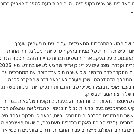
 האדירים שנוצרים בקופותיהן, הן בוחרות כעת להפנות לאפיק ברור
ם.
גמה של ממש בהתנהלות התאגידית. על פי ניתוח מעמיק שערך
ם רכישות חוזרות של מניות בהיקף גדול יותר מכל נקודה אחרת
מתבססים על מעקב אחר חמישים חברות כריית הזהב והכסף הגדול
ת התקרב לרף הדמיוני של עשרה מיליארד דולר. אם מסתכלים על
ה המהלך הזה דרמטי, שכן מעולם לא נראה דבר שמתקרב לקנה
בר אופיינו במאזן שלילי שבו החברות הנפיקו יותר מניות משקנו,
 של היצע המניות בשוק.
אימצו הנהלות חברות הכרייה. בעבר, בתקופות של גאות במחירי
הזהב, חברות נטו לבצע רכישות ומיזוגים יקרים או להשקיע בפרויקטים בעלי כדאי
אשר המחזורים הכלכליים התהפכו. כיום, נראה כי הלקח נלמד היטב
הנתמכים על ידי סביבת מאקרו כלכלית מאתגרת, חששות מאינפלציה
ים ברחבי העולם, מייצרים עבור החברות תזרים מזומנים חופשי אדיר