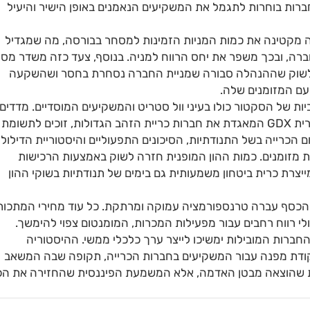
רות בוחרות לתגמל את המשקיעים הנאמנים באופן הישיר והיעיל
ולה מקטינה את כמות המניות הזמינות למסחר בבורסה, מה שמגדיל
ברה, ובכך משפר את יחס הרווח למניה. בנוסף, צעד כזה משדר מס
 לשוק שההנהלה סבורה שמניית החברה נסחרת בחסר ושהשקעה
ם המזומנים שלה.
ת של הסקטור כולו בעיני וול סטריט והמשקיעים המוסדיים. מדדים
מרכזיים העוקבים אחר התעשייה, כמו קרן הסל הפופולרית GDX המאגדת את חברות כריית הזהב הגדולות, זוכים לתשו
כרייה בשל התנודתיות, הסיכונים התפעוליים והיסטוריית הדילולי
ת מזומנים. כמות ההון המופנית חזרה לשוק באמצעות הרכישות
יצרת כרית ביטחון משמעותית גם בימים של תנודתיות בשוקי ההון
והכסף עברה טרנספורמציה עמוקה ומרתקת. כל עוד מחירי המתכות
י רווח רחבים עבור מפעילות המכרות, המומנטום צפוי להימשך.
רות המובילות ימשיכו לייצר ערך כלכלי ממשי. ההיסטוריה
קודת מפנה עבור המשקיעים בחברות הכרייה, תקופה שבה המשאב
צת שהוצאה מבטן האדמה, אלא המשמעת הפיננסית שהחזירה את הכ