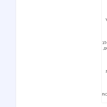
ר
מת לב
ם,
וח