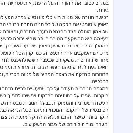
במקום לבזבז את ההון הזה על הרפתקאות עסקיות, החב
ביותר.
​רכישה חוזרת של מניות היא כלי פיננסי עוצמתי. הפע
באופן אוטומטי את חלקה של כל מניה נותרת ברווחי הח
של אמון מוחלט מצד ההנהלה בערך החברה, ומאותת
בעצמה היא ההשקעה הטובה ביותר שהיא יכולה לבצע ע
​המהלך הפיננסי הזה משפיע באופן ישיר על האטרקטיביו
מחודשת וחיובית. משקיעים שבעבר חששו להיכנס לתחום ה
רואים כעת לנגד עיניהם תעשייה בוגרת, אחראית ועמוס
החוזרות מחזקת את רצפת המחיר של מניות הכרייה, ומי
הכלליים.
​המגמה הנוכחית מעידה על כך שתעשיית כריית הזהב 
היקרות ישמרו על רמותיהם החזקות וימשיכו לתמוך בשול
הגישה השמרנית והממוקדת בבעלי המניות מבטיחה שהחב
הפיננסית של התקופה הנוכחית תיזכר ככל הנראה כנ
היקר ביותר שייצרו החברות לא היה רק המתכת הנוצ
והערך ישירות לידיהם של ציבור המשקיעים.