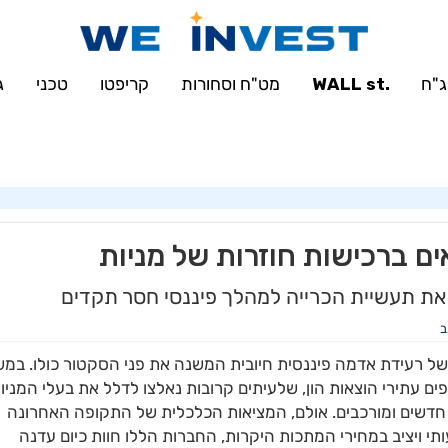
'u414896523_maofData' has exceeded the 'max_connections_per_hour' reso
sqli::set_charset(): Couldn't fetch mysqli in
/var/www/weinvest.co.il/
"ח
.WALL st
מט"ח וסחורות
קריפטו
טכני
ג
ם ברכישות חוזרות של מניות
 את תעשיית הכרייה למהלך פיננסי חסר תקדים
ב
ל רעידת אדמה פיננסית חיובית המשנה את פני הסקטור כולו. במ
ים עתירי הוצאות הון, שלעיתים קרובות נאלצו לדלל את בעלי המניו
 חדשים ומורכבים. אולם, המציאות הכלכלית של התקופה האחרונה
י ויציב במחירי המתכות היקרות, החברות הללו חוות כיום עדנה