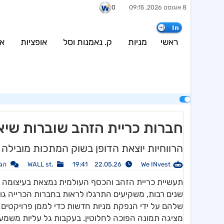
8 אוגוסט 2026, 09:15
0
urce (current value: 500) in
/var/www/weinvest.co.il/wp-
content/plugins/config/configBosData.php
on line
7
In
wp-content/plugins/config/configBosData.php
on line
8
ראשי
מניות
ק. נאמנות וסל
אופציות
אג
חברות כריית הזהב שוברות שיאי
הרווחיות יוצאת הדופן בשוק המתכות מובילה
We INvest
22.05.26 19:41
.WALL st
הג
תעשיית כריית הזהב והכסף העולמית נמצאת בעיצומה ש
שנים רבות, משקיעים התרגלו לראות בחברות הכרייה גופ
שלהם על ידי הנפקת מניות חדשות כדי לממן פרויקטים
מציגה תמונה הפוכה לחלוטין. בעקבות גל עליות משמעות