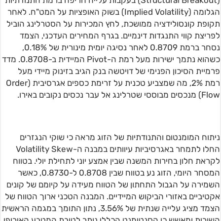
(Structural Breakout) בעקבות עלייה חריפה ברמת התנודתיות
הגלומה (Implied Volatility) בשוק האופציות על המט"ח. לאחר
תקופת קונסולידציה ממושכת, לחץ המכירות על הסטרלינג הוביל
לפריצת קווי התנגדות דינמיים. בגרף המחירים העדכני, הצמד
נסחר ברמת 0.8709 לאחר נסיגה יומית מינורית של 0.18%,
כשהוא נתמך ישירות מעל רמת ה-Pivot המיידית ב-0.8708. מדד
פרמיית הסיכון הפנימי של דויטשה בנק הגיב בזינוק מיידי מעל
רמת 2%, מה שמצביע טכנית על זרימת כספים אגרסיבית (Order
Flow) מנכסים מבוססי שטרלינג אל עבר נכסים נקובים באירו.
ניתוח המומנטום והתנודתיות של הזוג מראה כי שוקי הנגזרים
החלו לתמחר באגרסיביות עיוותים במבנה ה-Volatility Skew
לקראת חלון בחירות המשנה שבין אמצע יוני לתחילת יולי. בטווח
המסחר היומי, הזוג נע בטווח שבין 0.8708 ל-0.8730, כאשר
השמירה על הגבול התחתון של הטווח מעידה על קיומם של קונים
אקטיביים באזורי הביקוש המיידיים. המבנה הטכני ארוך הטווח של
הצמד מציג עלייה שנתית של 3.56%, נתון התומך במגמה הראשית
השורית ומאשש כי הסנטימנט הכללי נותר לטובת המטבע האירופי.