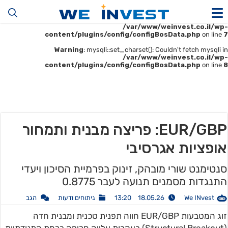
Warning
: mysqli::__construct(): (HY000/1045): Access denied for user
'u414896523_maofData'@'161.35.22.140' (using password: YES) in
/var/www/weinvest.co.il/wp-
content/plugins/config/configBosData.php
on line
7
Warning
: mysqli::set_charset(): Couldn't fetch mysqli in
/var/www/weinvest.co.il/wp-
content/plugins/config/configBosData.php
on line
8
EUR/GBP: פריצה מבנית ותמחור
אופציות אגרסיבי
סנטימנט שורי מובהק, זינוק בפרמיית הסיכון ויעדי
התנגדות מסמנים תנועה לעבר 0.8775
We INvest
18.05.26 13:20
ניתוחים ודעות
הגב
זוג המטבעות EUR/GBP חווה תפנית טכנית ומבנית חדה