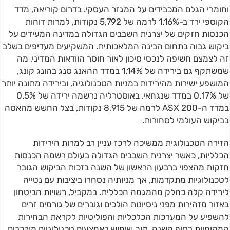
וחומרי הגלם המכבידים על המגזר העסקי. בדרום קוריאה, מדד
הקוספי ירד ב-1.16% לרמה של 5,792 נקודות, למרות דוחות
הכנסות חזקים של יצרנית השבבים הגדולה במדינה המעידים על
ביקוש גבוה בתחום הבינה המלאכותית. המשקיעים מעדיפים בשלב
זה לצמצם חשיפה לנכסי סיכון לאור חוסר הוודאות המדיני, מה
שמשתקף גם בירידה של 1.14% במדד ההאנג סנג בהונג קונג,
המושפע ישירות מהירידות במניות הטכנולוגיה, ובירידה מתונה יותר
של 0.17% במדד שנגחאי. באוסטרליה נרשמה ירידה של 0.5%
במדד ה-ASX 200 לרמה של 8,915 נקודות, בצל החשש מהאטה
בביקוש העולמי לסחורות.
הזירה הטכנולוגית ממשיכה לרכז עניין רב למרות הירידות
הכלליות, כאשר יצרנית השבבים הגדולה בעולם רשמה הכנסות
חזקות מהצפוי ברבעון הראשון של השנה בזכות הביקוש הגובר
לטכנולוגיות מתקדמות, אך מניותיה נסחרו ביציבות עם נטייה
לירידה קלה כחלק מהמגמה הכללית. במקביל, רשויות הביטחון
באזור מזהירות מפני ניסיונות הולכים וגוברים של גורמים זרים
להשפיע על המערכות הכלכליות והפוליטיות לקראת הבחירות
המקומיות בסוף השנה, תוך שימוש באמצעים טכנולוגיים מורכבים.