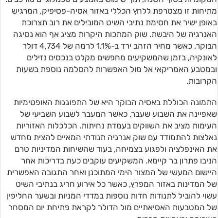
מתיחות זו מצטרפת ללחץ הכללי באזור אסיה-פסיפיק, המרגיש
באופן ישיר את חסימת נתיבי השיט המובילים את רוב תצרוכת
האנרגיה של היבשת. שוק המתכות היקרות מציג אף הוא נסיגה
הבוקר, כאשר מחיר הזהב ירד ב-1.1% לרמה של 4,734 דולר
לאונקיה, בזמן שהמשקיעים מחפשים מקלט בנכסים נזילים
ובמטבע האמריקאי אל מול האפשרות להסלמה נוספת בשעות
הקרובות.
התמונה הכוללת באסיה הבוקר היא של התפוגגות האופטימיות
שאפיינה את השבוע שעבר, כאשר המעבר לשבוע השביעי של
העימות מציב את השווקים בעמדת נחיתות. הכלכלות האזוריות
נאלצות להתמודד עם שוק אנרגיה תנודתי המאיים להצית מחדש
את האינפלציה ולפגוע בצמיחה, בעוד שהשיחות המדיניות טרם
הניבו פתרון בר קיימא. המשקיעים עוקבים כעת בדריכות אחר
היישום המעשי של המצור הימי המתוכנן ואחר התגובה האפשרית
של המדינות באזור המפרץ, כאשר כל אירוע חריג בנתיבי השיט
עשוי להוביל לתנודות חדות נוספות במדדי המניות ובשער החליפין
של המטבעות האסיאתיים מול הדולר לקראת פתיחת יום המסחר