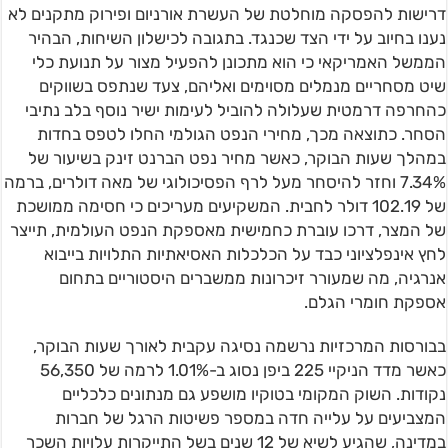
דרישות להפסקה מוחלטת של העשרת אורניום ופירוק מתקנים לא
נענו בחיוב על ידי הצד שכנגד. בתגובה לכישלון השיחות, הבהיר
הממשל האמריקאי כי הוא מתכונן להפעיל מצור על תנועת כלי
שיט מסחריים מנמלים מסוימים ואליהם, צעד שנתפס בשווקים
כהחרפה דרמטית שעלולה להוביל לעימות ישיר נוסף בלב נתיבי
הסחר. כתוצאה מכך, מחירי הנפט הגולמי החלו לטפס בחדות
במהלך שעות הבוקר, כאשר מחיר נפט הברנט זינק בשיעור של
7.34% וחזר להיסחר מעל לרף הפסיכולוגי של מאה דולרים, ברמה
של 102.19 דולר לחבית. המשקיעים מעריכים כי חסימה ממושכת
של המצר, דרכו עוברת כחמישית מאספקת הנפט העולמית, תייצר
לחץ אינפלציוני כבד על הכלכלות האסיאתיות התלויות בייבוא
אנרגיה, מה שמעורר זיכרונות ממשברים היסטוריים בתחום
אספקת חומרי הגלם.
בבורסות המרכזיות נרשמה נסיגה עקבית לאורך שעות הבוקר,
כאשר מדד הניקיי 225 ביפן נסוג ב-1.01% לרמה של 56,350
נקודות. השוק המקומי בטוקיו מושפע גם מנתונים כלכליים
המצביעים על עלייה חדה במספר פשיטות הרגל של חברות
במדינה, שהגיע לשיא של 12 שנים בשל התייקרות עלויות השכר