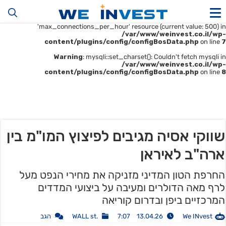
Warning
: mysqli::__construct(): (HY000/1226): User
'u414896523_maofData' has exceeded the
'max_connections_per_hour' resource (current value: 500) in
/var/www/weinvest.co.il/wp-
content/plugins/config/configBosData.php
on line
7
Warning
: mysqli::set_charset(): Couldn't fetch mysqli in
/var/www/weinvest.co.il/wp-
content/plugins/config/configBosData.php
on line
8
שווקי אסיה מגיבים לפיצוץ המו"מ בין
ארה"ב לאיראן
החרפת הטון המדיני מזניקה את מחירי הנפט מעל
לרף מאה הדולרים ומעיבה על ביצועי המדדים
המרכזיים ביפן ובדרום קוריאה
We INvest
13.04.26 7:07
.WALL st
הגב