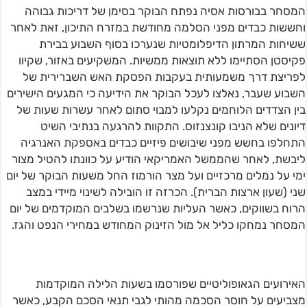
המסחר בבורסות אסיה נפתח הבוקר בסימן של דריכות גבוהה
וחששות כבדים מפני הסלמה מחודשת במזרח התיכון, זאת לאחר
ששיחות המרתון הדיפלומטיות שנערכו בסוף השבוע בבירת
פקיסטן הסתיימו ללא תוצאות ממשיות. המשקיעים באזור, שקיוו
לפריצת דרך משמעותית בעקבות הפסקת האש השברירית של
השבוע שעבר, נאלצו לעכל הבוקר את הידיעה כי המגעים הישירים
בין הצדדים הלוחמים נקלעו למבוי סתום לאחר עשרות שעות של
דיונים שלא הניבו קונצנזוס. התקוות להרגעה בנתיבי השיט
התחלפו בחשש מפני שיבושים פיזיים כבדים באספקת האנרגיה
ליבשת, לאחר שהממשל האמריקאי הודיע על כוונתו להטיל מצור
ימי על נמלים מרכזיים ועל מצר הורמוז החל משעות הבוקר של יום
שני (שעון ארצות הברית). הכרזה זו הובילה לשינוי מיידי במצב
הרוח בשווקים, כאשר העליות שנרשמו בשלבים המוקדמים של יום
המסחר נמחקו כליל אל מול הזינוק המחודש במחירי הנפט והגז.
האירועים הגאופוליטיים שפורסמו בשעות הלילה המוקדמות
מצביעים על חוסר הסכמה מהותי לגבי תנאי הסכם הקבע, כאשר