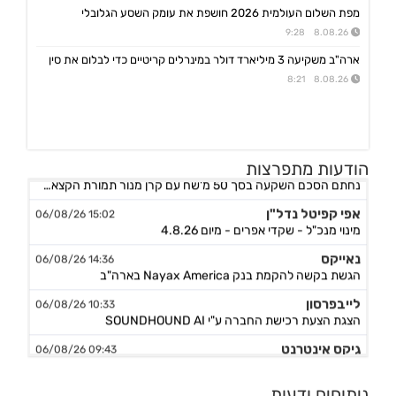
מפת השלום העולמית 2026 חושפת את עומק השסע הגלובלי
8.08.26 9:28
ארה"ב משקיעה 3 מיליארד דולר במינרלים קריטיים כדי לבלום את סין
8.08.26 8:21
אורד
17:46 06/08/26
הודעות מתפרצות
נחתם הסכם השקעה בסך 50 מ'שח עם קרן מנור תמורת הקצאה פרטית ב-164.51 ש״ח למניה +אופציה להשקעה נוספת, ה
אפי קפיטל נדל"ן
15:02 06/08/26
מינוי מנכ"ל - שקדי אפרים - מיום 4.8.26
נאייקס
14:36 06/08/26
הגשת בקשה להקמת בנק Nayax America בארה"ב
לייבפרסון
10:33 06/08/26
הצגת הצעת רכישת החברה ע"י SOUNDHOUND AI
גיקס אינטרנט
09:43 06/08/26
קבלת אישור לרישום פטנט בדרום קוריאה לחברה הבת דליברז בתחום ניווט מתקדם לרכבים ורובוטים
אפולו פאוור
09:00 06/08/26
ניתוחים ודעות