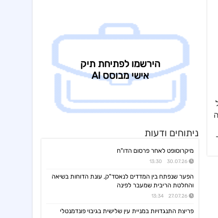
קיסטון אינפרא
08:30 06/08/26
עדכון בק"ע ההסכם לרכישת מניות הוט מובייל -התקבל אישור רשות התחרות לביצוע העסקה
סוגת
08:24 06/08/26
אישור הממונה על התחרות לעסקת רכישת שליטה בחברות הפועלות בתחום של משקאות חריפים ומזון מצונן ,המשך מ-4
נופר אנרג'י
08:09 06/08/26
החלטת דירק':קביעת רף מינוף מקסימלי ותבצע פדיון מוקדם וולנטרי של אגח א ו-ה
יעקב פיננסים
07:57 06/08/26
מצגת משקיעים רבעון שני לשנת 2026
אינפליי
ל
15:58 05/08/26
התקשרות בהסכם לרכישת חברת נפט וגז תמורת 54.25מ'$
ה
פינרג'י
14:29 05/08/26
ניתוחים ודעות
הבהרה ביחס לדיווח החברה בנוגע להקצאה פרטית והשתתפות דבוקת השליטה-פרטים
מיקרוסופט לאחר פרסום הדו"ח
תאת טכנולוגיות
14:17 05/08/26
6K -מצגת משקיעים - אוגוסט 2026
30.07.26 13:30
אנשי העיר,רוטשטיין
הפער שנפתח בין המדדים לנאסד"ק, עונת הדוחות בשיאה
12:43 05/08/26
אנשי העיר(ב.שליטה ) התקשרה בהסכם לרכישת מלוא החזקות רוטשטיין באנשי העיר
והחלטת הריבית שמעבר לפינה
27.07.26 13:34
סופרגז פאוור,נופר אנרג'י
12:11 05/08/26
בת בהסכם למכירת חשמל באסדרת מודל השוק בק"ע מתקני אגירה עצמאיים, כפוף
פריצת התנגדויות במניית עין שלישית בגיבוי פונדמנטלי