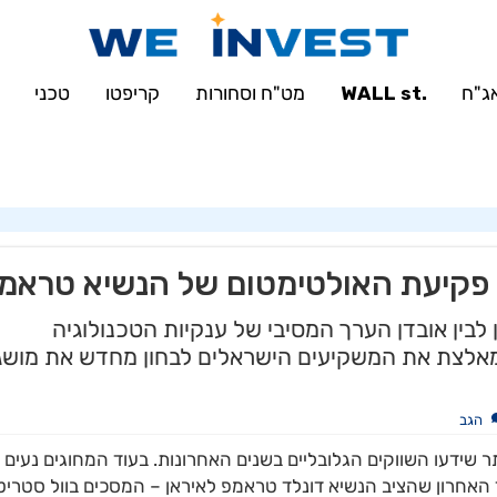
'u414896523_maofData' has exceeded the 'max_connections_per_hour' reso
sqli::set_charset(): Couldn't fetch mysqli in
/var/www/weinvest.co.il/
ג"ח
.WALL st
מט"ח וסחורות
קריפטו
טכני
ת פקיעת האולטימטום של הנשיא טראמ
בין אובדן הערך המסיבי של ענקיות הטכנולוגיה
נפיצה המאלצת את המשקיעים הישראלים לבחון מחדש את מושג
הגב
שידעו השווקים הגלובליים בשנים האחרונות. בעוד המחוגים נעים
אחרון שהציב הנשיא דונלד טראמפ לאיראן – המסכים בוול סטריט