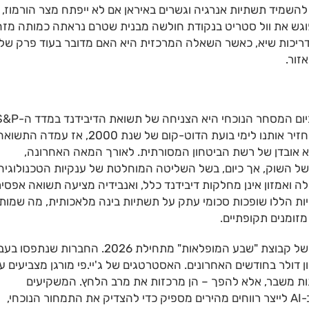
 להשמיד תשתיות אנרגיה וגשרים באיראן אם לא ייפתח מצר הורמוז,
ן שפוגש את וול סטריט בנקודת חולשה מבנית שטרם נראתה כמותה מזה
ריכות שיא, כאשר השאלה המרכזית היא האם מדובר בעוד פרק של
זור.
אחת התופעות המטרידות ביותר שצפה אל פני השטח ביום המסחר הנוכחי היא הצניחה של תשואת
500 לרמה של 1.24% בלבד. מדובר בשפל היסטורי שמחזיר אותנו לימי בועת הדוט-קום של שנת 2000, אז עמדה התש
ת היא אובדן של רשת הביטחון המסורתית. לאורך המאה האחרונה,
תית הממוצעת של השוק, אך כיום, בשל השליטה המוחלטת של ענקיות הטכנולוגיה
 ואמזון אינן מחלקות דיבידנד כלל, ואנבידיה מציעה תשואה אפסי
 הענקיות הללו שופכות סכומי עתק על תשתיות בינה מלאכותית, מה שמות
זומנים תקופתיים.
המצב הופך לנפיץ עוד יותר כאשר בוחנים את הביצועים של קבוצת "שבע המופלאות" מתחילת 2026. החברות שנתפ
ם איבדו יחד שווי שוק דמיוני של כ-1.1 טריליון דולר בחודשים האחרונים. האסטרטגים של ג'יי.פי מורגן מצביעים 
ות משבר, אלא להפך – הן מרכזות את מרב הלחץ. המשקיעים
מתחילים להטיל ספק ביכולת של ההשקעות העצומות ב-AI לייצר רווחים מהירים מספיק כדי להצדיק את התמחור הנוכחי,