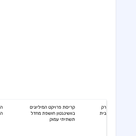
קריסת פרויקט המיליונים
החשבון הנסתר של פקק
בוושינגטון חושפת מחדל
האוניות במיצרי הורמוז
תשתיתי עמוק