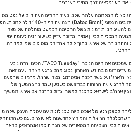
את האינפלציה דרך מחירי האנרגיה.
ג כאילו המלחמה עלתה שלב. בעוד החוזים העתידיים על נפט מסוג
ברנט נסחרים סביב 111 דולר, מחיר הנפט למסירה מיידית בים הצפוני (Dated Brent) חצה את רף ה-140 
לם להשיג חביות זמינות בשל החסימה הכמעט מוחלטת של מצר
עת המכליות לכיוון אסיה, מדובר עדיין בשיעור זניח לעומת ימי
תחבורה של איראן בתוך לילה אחד רק מוסיפים שמן למדורה,
החלט".
מנגד, אי אפשר להתעלם מהספקנות של סוחרים מנוסים שמכנים את היום הנוכחי "TACO Tuesday". הכינוי הזה נובע
דים דומים בחודש האחרון ונסוג מהם ברגע האחרון. עם זאת,
אי ח'ארג' ועל גשר רכבת אסטרטגי מצד ישראל, מרמזים שהפעם
ם ניסה להרגיע את הרוחות בבודפשט כשטען שמדובר בהמשך של
בין ארה"ב לישראל כהכנה למשהו גדול בהרבה אם איראן תמשיך
חה לספק רגע של אופטימיות טכנולוגית עם עסקת הענק שלה מול
שנת 2031. המהלך הזה מזכיר שהכלכלה הריאלית והמירוץ לחדשנות לא עוצרים, גם כשהתותחי
 אישית לבין הצמיחה המטאורית של חברות כמו אנתרופיק מראה