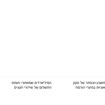
המיליארדים שמאחורי חומות
עליות שערים בנעילת המסח
התשלום של שידורי הטניס
בת"א לקראת דוח התעסוקה
בארה"ב