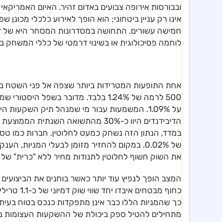
ובבורסות אירופה צבועים באדום זהיר. האיום האמריקאי
אינו רק עניין ביטחוני; הוא הופך לאירוע כלכלי מכונ
חמישה עשורים. התחושה במסדרונות המסחר היא של ד
לוחמה פסיכולוגית או בשינוי דרמטי של כללי המשחק בא
על 1.09%. המשמעות עבור מי שמנהל תיק השקעו
הדיבידנדים היוו כ-30% מהתשואה השנ
במדד, הנתון הזה נשחק כמעט לחלוטין. חברות כמו טסלה
של 0.02%. במקום להחזיר מזומן לבעלי המניות,
את השוק חשוף לחלוטין לתנודות מחיר ללא "כרית" של מ
כחוף מבטחי
כך שהמניות הללו כבר אינן מתפקדות כנכס בטוח בעית