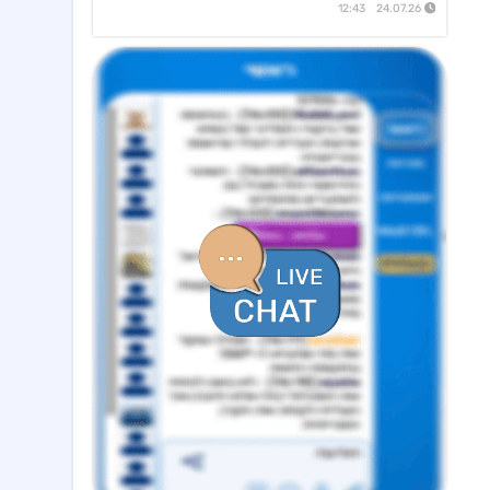
24.07.26 12:43
דלתא גליל
10:34 05/08/26
מצגת החברה
אראסאל
09:40 05/08/26
סיום כהונת מנכ"ל מכהן וסמנכ"לית משאבי אנוש ומינוי מנכ"ל חדש
ישראייר גרופ
09:33 05/08/26
קבלת אישור רשות התעופה האזרחית להפעלת טיסות לצפון אמריקה
איי.סי.אל
09:09 05/08/26
מצגת- דוח רבעון 2 לשנת 2026
סקודיקס
14:25 07/08/26
מכתב המנהל הכללי לבעלי המניות
נקסט ויז'ן
09:20 07/08/26
הזמנות לרכישת מצלמות ומוצרים נוספים תמורת סה"כ כ-14.4מ'$, לאספקה עד תום Q4/26
מניבים ריט
08:33 07/08/26
מצגת לשוק ההון - רבעון שני לשנת 2026
מידאס השקעות
18:50 06/08/26
החלטות דירקטוריון לגבי מו"מ לנטילת מימון ותיקון שטר נאמנות אג"ח ד׳ - המשך בק"ע תזמ"ז חזוי והיערכות ל
אורד
17:46 06/08/26
נחתם הסכם השקעה בסך 50 מ'שח עם קרן מנור תמורת הקצאה פרטית ב-164.51 ש״ח למניה +אופציה להשקעה נוספת, ה