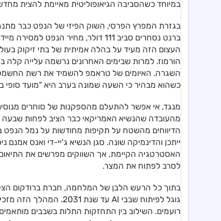
במיוחד כשהסביבה הגיאופוליטית מאיימת להצית מחדש 
בגזרת המפרץ הפרסי, השוק הפיזי של הנפט כבר מתנה
העצום הזה מעיד על בהלה אמיתית של בתי זיקוק בעו
הורמוז. למרות שבימים האחרונים נרשמה עלייה קלה בתנו
השגרה. האיומים של טראמפ להשמיד את רשת החשמל וה
כשהוא מבהיר כי השעה שמונה בערב היא "מועד סופי ב
מהעובדה שהנשיא האמריקאי כבר הציב לפחות שבעה מוע
הדיווחים מהשטח על תקיפות מחודשות על נמל הנפט ב
ייתכן והדינמיקה שונה. סגן הנשיא ג'יי-די ואנס אמנ
האסטרטגיה הקיימת, אך השווקים מפרשים את התיאום 
לסרב לפתוח את המצר.
בתוך כל הרעש הלבן של המלחמה, חברת ברודקום הצלי
גוגל לפיתוח שבבי AI עד 
רועמים. השילוב בין התחזקות התלות בשבבים מותאמים