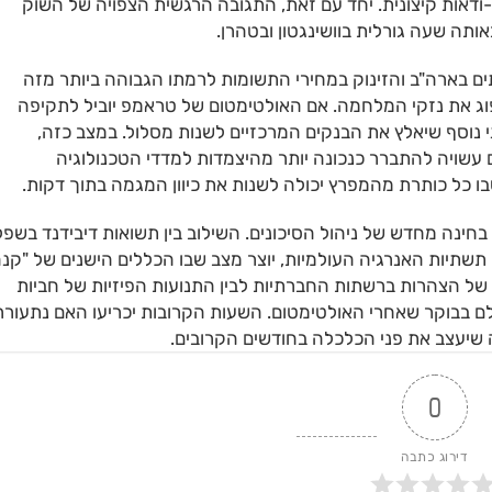
ודאות קיצונית. יחד עם זאת, התגובה הרגשית הצפויה של השוק
ותה שעה גורלית בוושינגטון ובטהרן.
ם בארה"ב והזינוק במחירי התשומות לרמתו הגבוהה ביותר מזה
ג את נזקי המלחמה. אם האולטימטום של טראמפ יוביל לתקיפה
י נוסף שיאלץ את הבנקים המרכזיים לשנות מסלול. במצב כזה,
 עשויה להתברר כנכונה יותר מהיצמדות למדדי הטכנולוגיה
בו כל כותרת מהמפרץ יכולה לשנות את כיוון המגמה בתוך דקות.
ת זו, המציאות של אפריל 2026 מחייבת בחינה מחדש של ניהול הסיכונים. השילוב בין תשואות דיבידנד בשפ
 תשתיות האנרגיה העולמיות, יוצר מצב שבו הכללים הישנים של "קנ
של הצהרות ברשתות החברתיות לבין התנועות הפיזיות של חביות
לם בבוקר שאחרי האולטימטום. השעות הקרובות יכריעו האם נתעורר
ה שיעצב את פני הכלכלה בחודשים הקרובים.
0
דירוג כתבה