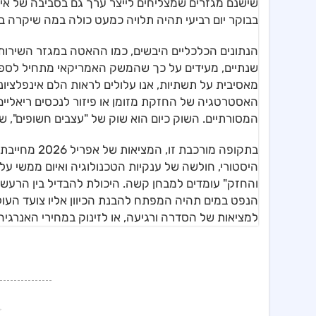
שישנם מגזרים שמצליחים לייצר ערך גם בסביבה של אי-
בבוקר יום רביעי תהיה תלויה כמעט כולה במה שיקרה בא
הנתונים הכלכליים היבשים, כמו ההאטה במגזר השירותי
שנתיים, מעידים על כך שהמשק האמריקאי מתחיל לספו
מאסיבית על תשתיות, אנו עלולים לראות הלם אינפלציונ
האסטרטגיה של החזקת מזומן או פיזור לנכסים ריאליים
המסורתיים. השוק כיום הוא שוק של "עצבים חשופים", ש
בתקופה מורכב
היסטורי, חולשה של ענקיות הטכנולוגיה ואיום ממשי על
והחזק" עומדים למבחן קשה. היכולת להבדיל בין הרעש 
הנפט במים תהיה המפתח להבנת הכיוון אליו צועד העו
למציאות של הסדרה ורגיעה, או לזינוק במחירי האנרגי