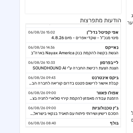
הודעות מתפרצות
דולר לחבית. הפער
אפי קפיטל נדל"ן
15:02 06/08/26
מינוי מנכ"ל - שקדי אפרים - מיום 4.8.26
נאייקס
14:36 06/08/26
הגשת בקשה להקמת בנק Nayax America בארה"ב
לייבפרסון
10:33 06/08/26
הצגת הצעת רכישת החברה ע"י SOUNDHOUND AI
גיקס אינטרנט
09:43 06/08/26
קבלת אישור לרישום פטנט בדרום קוריאה לחברה הבת דליברז בתחום ניווט מתקדם לרכבים ורובוטים
אפולו פאוור
09:00 06/08/26
הזמנת עבודה מאמזון להקמת קירוי סולארי לחניה בצרפת בסך של כ-2 מ'ש"ח,המשך
ג'ין טכנולוגיות
09:00 06/08/26
הסכם רישיון ושירותי פיתוח עם תאגיד בנקאי בישראל,פרטים
ם
גולף
08:40 06/08/26
מצגת שוק ההון - דוח רבעון שני 2026