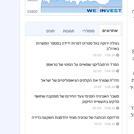
אחרונים
פופולרי
תגובות
תגים
נעילה ירוקה בוול סטריט למרות ירידה במספר המשרות
בארה"ב
 הדיבידנד במדד ה-S&P
7.08.26 23:00
ואה
המרד הרפובליקני שמאיים על המינוי של טראמפ
7.08.26 22:20
ת
הדו"ח שטורף את הקלפים הגיאופוליטיים של ישראל
יר
7.08.26 21:23
משבר האנרגיה הפנימי צעד החירום של מוסקבה שחושף
סדקים בתעשיית הזיקוק
סו בעבר
7.08.26 20:08
על
פרדוקס הכותנה של טנזניה מציף הזדמנות השקעה נדירה
7.08.26 19:01