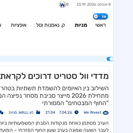
8 אוגוסט 2026, 23:19
0
urce (current value: 500) in
/var/www/weinvest.co.il/wp-
content/plugins/config/configBosData.php
on line
7
In
wp-content/plugins/config/configBosData.php
on line
8
ראשי
מניות
ק. נאמנות וסל
אופציות
א
מדדי וול סטריט דרוכים לקרא
השילוב בין האיומים להשמדת תשתיות בטהרן ל
מתחילת 2026 מייצר סביבת מסחר 
"החוף המבטחים" המסורתי
We INvest
7.04.26 21:34
.WALL st
,
מניות
הערב מסתמן כאחת מנקודות המבחן המשמעותיות ביותר 
לעבר השעה שמונה בערב שעון החוף המזרחי – המועד ה