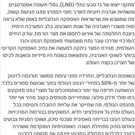
מתקני ייצוא של גז טבעי נוזלי (LNG), נמלי תעופה אסטרטגיים
ותשתיות אנרגיה חיוניות לאורך חופי המפרץ ספגו פגיעות קשות,
מה שמשבש את שרשראות האספקה הגלובליות באופן שלא נראה
מאז משברי האנרגיה של שנות השבעים. בלב המערכה הימית
ניצבת החלטתה של איראן לחסום את מצר הורמוז, עורק החיים
המרכזי שדרכו עובר נתח משמעותי מאספקת הנפט והגז
העולמית. סגירת המצר ניתקה למעשה את נתיב האספקה הקריטי
ביותר לשווקי האנרגיה, והתוצאות בשטח היו מיידיות וכואבות לכיסו
של הצרכן בקצה העולם.
בשווקים הגלובליים, החרדה מפני עימות ממושך תורגמה לזינוק
של יותר מ-50% במחירי הנפט הגולמי בתוך שבועות ספורים בלבד.
ההשפעה חריפה עוד יותר כשמסתכלים על מוצרי נפט מזוקקים
כמו סולר ודלק סילוני, שמחיריהם מטפסים בקצב מהיר אף יותר
מהנפט הגולמי, מה שמייקר את עלויות ההובלה והטיסה בכל
העולם ומזין גל אינפלציוני חדש. המשקיעים בבורסות המרכזיות
בעולם הגיבו בבריחה מאסיבית מנכסי סיכון, ושווקי המניות צבועים
באדום בוהק מתחילת השנה. האופטימיות המוקדמת ששררה
בקרב כלכלנים בתחילת המבצע פינתה את מקומה להבנה