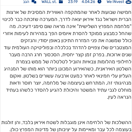
We INvest
4.04.26 23:19
.WALL st
הגב
חמישה שבועות לאחר שהמתקפה האווירית המסיבית של ארצות
הברית וישראל נגד איראן יצאה לדרך, המערכה שזכתה כבר לכינוי
"מלחמת המפרץ השלישית" אינה מראה שום סימני דעיכה. מה
שהחל כמבצע ממוקד להסרת איומים הפך במהירות לעימות אזורי
כולל שמשנה את פני המזרח התיכון באופן יסודי, והנזקים
המצטברים שלו צפויים להדהד בכלכלה ובפוליטיקה העולמית עוד
שנים ארוכות. בפרק זמן קצר יחסית, הסכסוך חרג הרבה מעבר
לחילופי מהלומות צבאיות והוביל לטלטלה של ממש בצמרת
השלטון האיראנית, כשהאירוע המכונן ביותר הוא מותו של המנהיג
העליון עלי חמינאי לאחר כמעט ארבעה עשורים בשלטון. ואקום
מנהיגותי זה, המתרחש בעיצומה של מלחמה, יוצר חוסר ודאות
מוחלט לגבי עתיד המשטר והיכולת להגיע להסדר כלשהו בעתיד
הנראה לעין.
ההשלכות של הלחימה אינן מוגבלות לשטח איראן בלבד, והן זולגות
בעוצמה לכל עבר ומאיימות על יציבותן של מדינות המפרץ כולן.