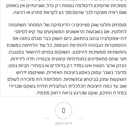
מפוכחת שהסיכון להסלמה נוספת רק גדל, ושבינתיים אין באופק
שום ראיה מוצקה לכך שהסכסוך נע לקראת פתרון או רגיעה.
מומחים וחלטי שוק מציינים כי הדינמיקה של המסחר השתנתה
לחלוטין. אם בשבועות הראשונים המשקיעים עוד קיוו לסימני
דה-אסקלציה ונהגו בהתאם, כיום השוק כבר מגלם בתוכו את
ההסתברות הגבוהה להחרפת העימות. כל עוד הלחימה נמשכת
והתשתיות ממשיכות להיפגע, השווקים צפויים להישאר במגננה,
תוך שהם מתאפיינים בתנודתיות קיצונית ובנטייה חדה לירידות.
הנזק ארוך הטווח אינו נמדד רק בדולרים או במחירי חביות נפט;
מדובר בשבר עמוק באמון ביציבות האזורית, ששיקומו ידרוש
השקעות עתק בביטחון ובתשתיות. המלחמה הזו מזכירה לעולם
שוב עד כמה היציבות הכלכלית הגלובלית תלויה בשקט שברירי
במזרח התיכון, שקט שכרגע נראה רחוק מתמיד.
0
דירוג כתבה