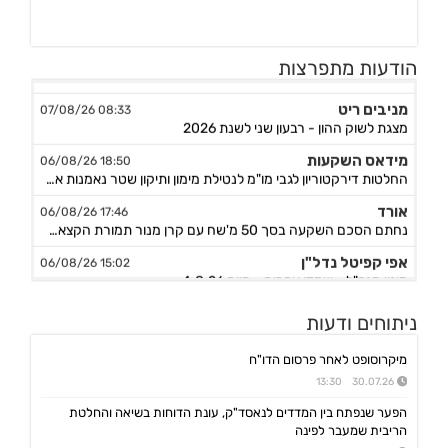
נקסט ויז'ן
09:20 07/08/26
הודעות מתפרצות
הזמנות לרכישת מצלמות ומוצרים נוספים תמורת סה"כ כ-14.4מ'$, לאספקה עד תום Q4/26
מניבים ריט
08:33 07/08/26
מצגת לשוק ההון - רבעון שני לשנת 2026
מידאס השקעות
18:50 06/08/26
החלטות דירקטוריון לגבי מו"מ לנטילת מימון ותיקון שטר נאמנות אג"ח ד׳ - המשך בק"ע תזמ"ז חזוי והיערכות ל
אורד
17:46 06/08/26
נחתם הסכם השקעה בסך 50 מ'שח עם קרן מנור תמורת הקצאה פרטית ב-164.51 ש״ח למניה +אופציה להשקעה נוספת, ה
אפי קפיטל נדל"ן
15:02 06/08/26
מינוי מנכ"ל - שקדי אפרים - מיום 4.8.26
נאייקס
14:36 06/08/26
ניתוחים ודעות
הגשת בקשה להקמת בנק Nayax America בארה"ב
לייבפרסון
10:33 06/08/26
מיקרוסופט לאחר פרסום הדו"ח
הצגת הצעת רכישת החברה ע"י SOUNDHOUND AI
30.07.26 13:30
גיקס אינטרנט
09:43 06/08/26
הפער שנפתח בין המדדים לנאסד"ק, עונת הדוחות בשיאה והחלטת
קבלת אישור לרישום פטנט בדרום קוריאה לחברה הבת דליברז בתחום ניווט מתקדם לרכבים ורובוטים
הריבית שמעבר לפינה