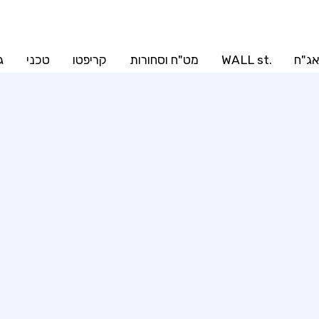
ג"ח
.WALL st
מט"ח וסחורות
קריפטו
טכני
ג