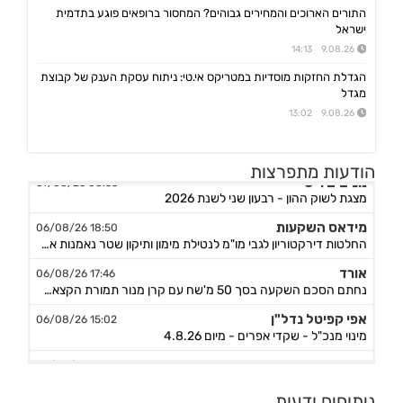
התורים הארוכים והמחירים גבוהים? המחסור ברופאים פוגע בתדמית
ישראל
9.08.26 14:13
הגדלת החזקות מוסדיות במטריקס אי.טי: ניתוח עסקת הענק של קבוצת
מגדל
9.08.26 13:02
הודעות מתפרצות
מניבים ריט
08:33 07/08/26
מצגת לשוק ההון - רבעון שני לשנת 2026
מידאס השקעות
18:50 06/08/26
החלטות דירקטוריון לגבי מו"מ לנטילת מימון ותיקון שטר נאמנות אג"ח ד׳ - המשך בק"ע תזמ"ז חזוי והיערכות ל
אורד
17:46 06/08/26
נחתם הסכם השקעה בסך 50 מ'שח עם קרן מנור תמורת הקצאה פרטית ב-164.51 ש״ח למניה +אופציה להשקעה נוספת, ה
אפי קפיטל נדל"ן
15:02 06/08/26
מינוי מנכ"ל - שקדי אפרים - מיום 4.8.26
נאייקס
14:36 06/08/26
הגשת בקשה להקמת בנק Nayax America בארה"ב
ניתוחים ודעות