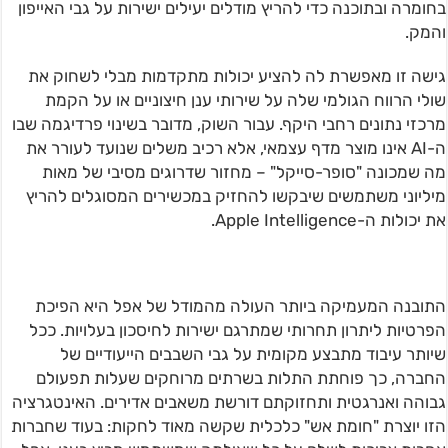
בחומרה ובתוכנה כדי להריץ מודלים יעילים ישירות על גבי האייפון
והמק.
גישה זו מאפשרת לה להציע יכולות מתקדמות מבלי לשחוק את
שולי הרווח הגולמי שלה על שירותי ענן חיצוניים או על הקמת
מרכזי נתונים רחבי היקף. עבור השוק, מדובר בשינוי פרדיגמה שבו
ה-AI אינו מוצר מדף עצמאי, אלא רכיב משלים שנועד לעורר את
מה שמכונה "סופר-סייקל" – מחזור שדרוגים מסיבי של מאות
מיליוני משתמשים שיבקשו להחזיק במכשירים המסוגלים להריץ
את יכולות ה-Apple Intelligence.
התובנה המעמיקה ביותר העולה מהמודל של אפל היא הפיכת
הפרטיות ליתרון תחרותי שמתרגם ישירות לחיסכון בעלויות. ככל
שיותר עיבוד מתבצע מקומית על גבי השבבים הייעודיים של
החברה, כך פוחתת התלות בשרתים מרוחקים שעלות תפעולם
גבוהה ואנרגטית ותחזוקתם דורשת משאבים אדירים. האינטגרציה
הזו יוצרת "חומת אש" כלכלית שקשה מאוד לחקות: בעוד שחברות