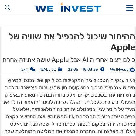
ההימור שיכול להכפיל את שוויה של
Apple
כולם רצים אחרי ה AI אבל Apple עושה את זה אחרת
We INvest
15.03.26 23:05
.WALL st
הגב
בעוד ענקיות הטכנולוגיה המקבילות בסיליקון ואלי נכנסו למירוץ
חימוש אגרסיבי הכרוך בהשקעות הון של עשרות מיליארדי דולרים
בתשתיות ענן ובשבבים יקרים, אפל בחרה בנתיב המאופיין באיפוק
תפעולי וביעילות כלכלית. המהלך, שזכה לכינוי "ההימור הזול", אינו
מעיד על חוסר עניין בטכנולוגיית הבינה המלאכותית, אלא על
תפיסה אסטרטגית הממקמת את המשתמש ואת המכשיר בקצה
במרכז הזירה. במקום לנסות ולפתח מודלי שפה ענקיים מאפס
בעלויות מפלצתיות, החברה ממנפת את השליטה המוחלטת שלה