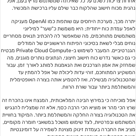
אחרות צריכות לשלם על כל שאילתה שמשתמש מריץ בענן, אפל
נהנית מכוח חישוב שהלקוח כבר שילם עליו ברכישת המכשיר.
יתרה מכך, מערכת היחסים עם שותפות כמו OpenAI מעניקה
לאפל עמדת כוח ייחודית; היא משמשת כ"שער" למיליוני
משתמשים מתוחכמים, מה שמאפשר לה להכתיב תנאים מסחריים
נוחים מבלי לשאת בסיכוני הפיתוח הראשוניים של המודלים
הגנרטיביים. המעבר לשימוש ב-Private Cloud Compute מבטיח
כי גם כאשר נדרש כוח חישוב חיצוני, הנתונים נותרים מוגנים, מה
שמחזק את אמון הצרכנים ואת הנאמנות למותג לאורך זמן. עבור
המשקיע המתוחכם, זוהי עדות ליכולת של אפל להמתין עד
שהטכנולוגיה מבשילה, ואז להטמיע אותה בצורה האופטימלית
והמשתלמת ביותר עבור שורת הרווח.
אפל מוכיחה כי במירוץ הבינה המלאכותית, המנצח אינו בהכרח זה
שרץ הכי מהר או מוציא הכי הרבה כסף, אלא זה שמצליח להנגיש
את הטכנולוגיה בצורה החלקה והמשתלמת ביותר. המיקוד בחוויית
המשתמש ובפרטיות, לצד שימוש מושכל במשאבי חומרה מקומיים,
מציב את החברה בעמדת זינוק מצוינת לשמירה על דומיננטיות