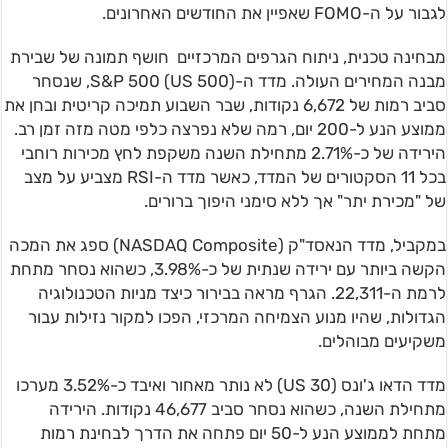
לגבור על ה-FOMO שאפיין את החודשים האחרונים.
מבחינה טכנית, ניתוח הגרפים המרכזיים חושף תמונה של שבירת
מבנה המחירים העולה. מדד ה-S&P 500 (US 500), שנסחר
סביב רמות של 6,672 נקודות, שבר השבוע תמיכה קריטית ובחן את
ממוצע הנע ל-200 יום, רמה שלא נפרצה כלפי מטה מזה זמן רב.
הירידה של כ-2.71% מתחילת השנה משקפת לחץ מכירות רוחבי
בכל 11 הסקטורים של המדד, כאשר מדד ה-RSI מצביע על מצב
של "מכירת יתר" אך ללא סימני היפוך ברורים.
במקביל, מדד הנאסד"ק (NASDAQ Composite) ספג את המכה
הקשה ביותר עם ירידה שנתית של כ-3.98%, כשהוא נסחר מתחת
לרמת ה-22,311. הגרף מראה בבירור כיצד מניות הטכנולוגיה
הגדולות, שהיו מנוע הצמיחה המרכזי, הפכו למקור נזילות עבור
משקיעים מבוהלים.
מדד הדאו ג'ונס (US 30) לא נותר מאחור ואיבד כ-3.52% מערכו
מתחילת השנה, כשהוא נסחר סביב 46,677 נקודות. הירידה
מתחת לממוצע הנע ל-50 יום פתחה את הדרך לבחינת רמות