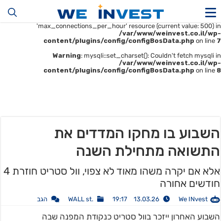
Warning
: mysqli::__construct(): (HY000/1226): User
'u414896523_maofData' has exceeded the
'max_connections_per_hour' resource (current value: 500) in
/var/www/weinvest.co.il/wp-
content/plugins/config/configBosData.php
on line
7
Warning
: mysqli::set_charset(): Couldn't fetch mysqli in
/var/www/weinvest.co.il/wp-
content/plugins/config/configBosData.php
on line
8
השבוע בו מחקו המדדים את
התשואה מתחילת השנה
אלא אם יקרה משהו מאוד לא צפוי, וול סטריט חוזרת 4
חודשים אחורה
We INvest
13.03.26 19:17
.WALL st
הגב
השבוע האחרון ייזכר בוול סטריט כנקודת המפנה שבה