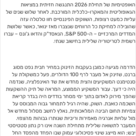
האופטימיות של תחילת 2026 התנגשה חזיתית במציאות
הגאופוליטית והמאקרו-כלכלית המורכבת. לאחר שלוש שנים של
עליות כמעט רצופות, השווקים הפיננסיים חוו טלטלה עזה
שהובילה למחיקת כל הרווחים שנצברו מאז ינואר, כאשר שלושת
המדדים המרכזיים – ה-S&P 500, הנאסד"ק והדאו ג'ונס – עברו
רשמית לטריטוריה שלילית בחישוב שנתי.
הדרמה מגיעה כמובן בעקבות הזינוק במחיר חבית נפט מסוג
ברנט, שזינק אל מעבר לרף 100 הדולרים, פעל כמשקולת על
סנטימנט המשקיעים והצית מחדש את שד האינפלציה, שנדמה
היה כי דעך. עבור המשקיע הממוצע, המראה של תיק ההשקעות
שהפך מירוק לאדום בתוך ימי מסחר בודדים היה בגדר קריאת
השכמה כואבת. השוק, שהיה רגיל לתמחור גבוה המבוסס על
צמיחת תחום הבינה המלאכותית, נאלץ לחשב מסלול מחדש אל
מול עלויות אנרגיה מאמירות וריביות שנותרו גבוהות מהצפוי.
המעבר לתשואה שלילית מתחילת השנה אינו רק נתון סטטיסטי
יבש; הוא מייצג שינוי פסיכולוגי עמוק שבו הפחד מהפסד החל