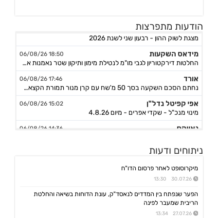
מניבים ריט
הודעות מתפרצות
08:33 07/08/26
מצגת לשוק ההון - רבעון שני לשנת 2026
מידאס השקעות
18:50 06/08/26
החלטות דירקטוריון לגבי מו"מ לנטילת מימון ותיקון שטר נאמנות אג"ח ד׳ - המשך בק"ע תזמ"ז חזוי והיערכות ל
אורד
17:46 06/08/26
נחתם הסכם השקעה בסך 50 מ'שח עם קרן מנור תמורת הקצאה פרטית ב-164.51 ש״ח למניה +אופציה להשקעה נוספת, ה
אפי קפיטל נדל"ן
15:02 06/08/26
מינוי מנכ"ל - שקדי אפרים - מיום 4.8.26
נאייקס
14:36 06/08/26
הגשת בקשה להקמת בנק Nayax America בארה"ב
לייבפרסון
10:33 06/08/26
ניתוחים ודעות
הצגת הצעת רכישת החברה ע"י SOUNDHOUND AI
מיקרוסופט לאחר פרסום הדו"ח
גיקס אינטרנט
09:43 06/08/26
30.07.26 13:30
קבלת אישור לרישום פטנט בדרום קוריאה לחברה הבת דליברז בתחום ניווט מתקדם לרכבים ורובוטים
הפער שנפתח בין המדדים לנאסד"ק, עונת הדוחות בשיאה והחלטת
אפולו פאוור
09:00 06/08/26
הריבית שמעבר לפינה
הזמנת עבודה מאמזון להקמת קירוי סולארי לחניה בצרפת בסך של כ-2 מ'ש"ח,המשך
27.07.26 13:34