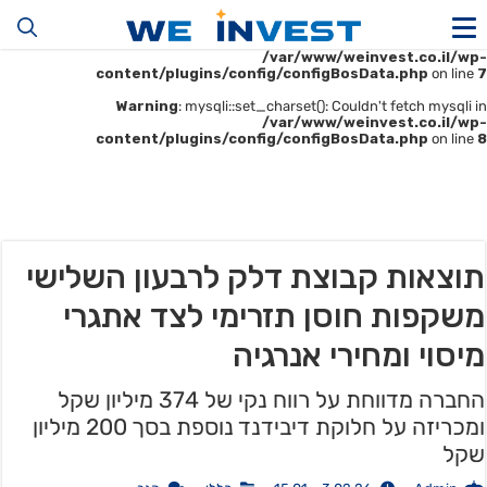
Warning
: mysqli::__construct(): (HY000/1045): Access denied for user
'u414896523_maofData'@'161.35.22.140' (using password: YES) in
/var/www/weinvest.co.il/wp-
content/plugins/config/configBosData.php
on line
7
Warning
: mysqli::set_charset(): Couldn't fetch mysqli in
/var/www/weinvest.co.il/wp-
content/plugins/config/configBosData.php
on line
8
תוצאות קבוצת דלק לרבעון השלישי
משקפות חוסן תזרימי לצד אתגרי
מיסוי ומחירי אנרגיה
החברה מדווחת על רווח נקי של 374 מיליון שקל
ומכריזה על חלוקת דיבידנד נוספת בסך 200 מיליון
שקל