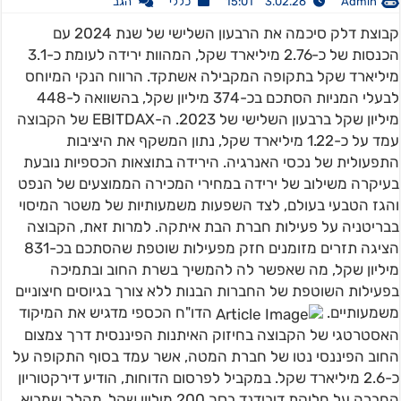
Admin
3.02.26 15:01
כללי
הגב
קבוצת דלק סיכמה את הרבעון השלישי של שנת 2024 עם
הכנסות של כ-2.76 מיליארד שקל, המהוות ירידה לעומת כ-3.1
מיליארד שקל בתקופה המקבילה אשתקד. הרווח הנקי המיוחס
לבעלי המניות הסתכם בכ-374 מיליון שקל, בהשוואה ל-448
מיליון שקל ברבעון השלישי של 2023. ה-EBITDAX של הקבוצה
עמד על כ-1.22 מיליארד שקל, נתון המשקף את היציבות
התפעולית של נכסי האנרגיה. הירידה בתוצאות הכספיות נובעת
בעיקרה משילוב של ירידה במחירי המכירה הממוצעים של הנפט
והגז הטבעי בעולם, לצד השפעות משמעותיות של משטר המיסוי
בבריטניה על פעילות חברת הבת איתקה. למרות זאת, הקבוצה
הציגה תזרים מזומנים חזק מפעילות שוטפת שהסתכם בכ-831
מיליון שקל, מה שאפשר לה להמשיך בשרת החוב ובתמיכה
בפעילות השוטפת של החברות הבנות ללא צורך בגיוסים חיצוניים
משמעותיים.
הדו"ח הכספי מדגיש את המיקוד
האסטרטגי של הקבוצה בחיזוק האיתנות הפיננסית דרך צמצום
החוב הפיננסי נטו של חברת המטה, אשר עמד בסוף התקופה על
כ-2.6 מיליארד שקל. במקביל לפרסום הדוחות, הודיע דירקטוריון
החברה על חלוקת דיבידנד בסך 200 מיליון שקל, מהלך שמביא