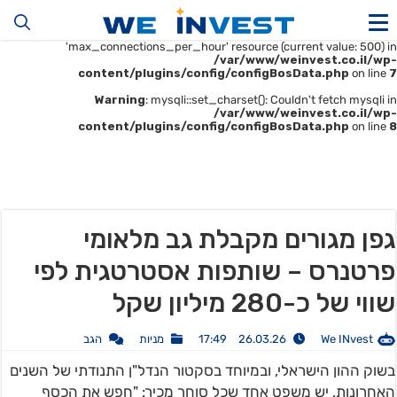
Warning
: mysqli::__construct(): (HY000/1226): User
'u414896523_maofData' has exceeded the
'max_connections_per_hour' resource (current value: 500) in
/var/www/weinvest.co.il/wp-
content/plugins/config/configBosData.php
on line
7
Warning
: mysqli::set_charset(): Couldn't fetch mysqli in
/var/www/weinvest.co.il/wp-
content/plugins/config/configBosData.php
on line
8
גפן מגורים מקבלת גב מלאומי
פרטנרס – שותפות אסטרטגית לפי
שווי של כ-280 מיליון שקל
We INvest
26.03.26 17:49
מניות
הגב
בשוק ההון הישראלי, ובמיוחד בסקטור הנדל"ן התנודתי של השנים
האחרונות, יש משפט אחד שכל סוחר מכיר: "חפש את הכסף