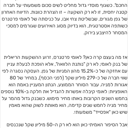
החכם". כשגוף מוסדי גדול מחליט לשים סכום משמעותי על חברה
קטנה יחסית, זו לא רק השקעה – זו הצהרת כוונות. הדיווח האחרון
של גפן מגורים, שבשליטת צחי אבו, על כניסתה של לאומי פרטנרס
כשותפה אסטרטגית, הוא בדיוק מסוג האירועים שגורמים למסכי
המסחר להיצבע בירוק.
אז מה בעצם קרה כאן? לאומי פרטנרס, זרוע ההשקעות הריאלית
של בנק לאומי, לא רק "נותנת הלוואה", אלא הופכת לבעלת עניין
עם אחזקה של כ-15.2% מהון המניות של גפן. העסקה נסגרה לפי
שווי חברה של כ-279 מיליון שקל (לפני הכסף), במחיר של 80
אגורות למניה. עבור הסוחר הממוצע, הנתון המעניין באמת הוא
האופציות: לאומי קיבלה אפשרות להגדיל את חלקה ב-10% נוספים
בחמש השנים הקרובות באותו מחיר מימוש. כשבנק גדול מהמר על
מחיר מניה לחמש שנים קדימה, הוא מאותת לשוק שהוא מאמין
שיש כאן "אפסייד" משמעותי.
אבל הסיפור האמיתי כאן הוא לא רק ה-50 מיליון שקל שנכנסים