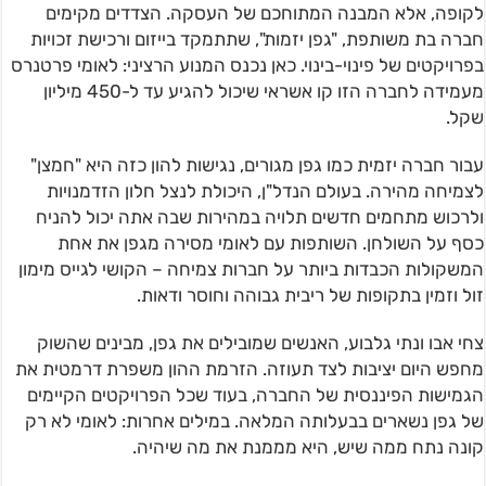
לקופה, אלא המבנה המתוחכם של העסקה. הצדדים מקימים
חברה בת משותפת, "גפן יזמות", שתתמקד בייזום ורכישת זכויות
בפרויקטים של פינוי-בינוי. כאן נכנס המנוע הרציני: לאומי פרטנרס
מעמידה לחברה הזו קו אשראי שיכול להגיע עד ל-450 מיליון
שקל.
עבור חברה יזמית כמו גפן מגורים, נגישות להון כזה היא "חמצן"
לצמיחה מהירה. בעולם הנדל"ן, היכולת לנצל חלון הזדמנויות
ולרכוש מתחמים חדשים תלויה במהירות שבה אתה יכול להניח
כסף על השולחן. השותפות עם לאומי מסירה מגפן את אחת
המשקולות הכבדות ביותר על חברות צמיחה – הקושי לגייס מימון
זול וזמין בתקופות של ריבית גבוהה וחוסר ודאות.
צחי אבו ונתי גלבוע, האנשים שמובילים את גפן, מבינים שהשוק
מחפש היום יציבות לצד תעוזה. הזרמת ההון משפרת דרמטית את
הגמישות הפיננסית של החברה, בעוד שכל הפרויקטים הקיימים
של גפן נשארים בבעלותה המלאה. במילים אחרות: לאומי לא רק
קונה נתח ממה שיש, היא מממנת את מה שיהיה.