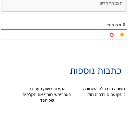
0
תגובות
כתבות נוספות
פה הכלכלה השחורה
הקירור בשוק העבודה
המהלך של ג
נאביס בדרום הודו
האמריקאי טורף את הקלפים
הרעב העולמ
של הפד
ואנרג