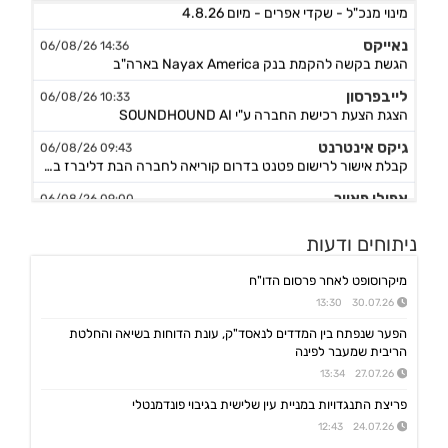
מינוי מנכ"ל - שקדי אפרים - מיום 4.8.26
נאייקס
14:36 06/08/26
הגשת בקשה להקמת בנק Nayax America בארה"ב
לייבפרסון
10:33 06/08/26
הצגת הצעת רכישת החברה ע"י SOUNDHOUND AI
גיקס אינטרנט
09:43 06/08/26
קבלת אישור לרישום פטנט בדרום קוריאה לחברה הבת דליברז בתחום ניווט מתקדם לרכבים ורובוטים
אפולו פאוור
09:00 06/08/26
הזמנת עבודה מאמזון להקמת קירוי סולארי לחניה בצרפת בסך של כ-2 מ'ש"ח,המשך
ג'ין טכנולוגיות
ניתוחים ודעות
09:00 06/08/26
הסכם רישיון ושירותי פיתוח עם תאגיד בנקאי בישראל,פרטים
מיקרוסופט לאחר פרסום הדו"ח
גולף
08:40 06/08/26
30.07.26 13:30
מצגת שוק ההון - דוח רבעון שני 2026
הפער שנפתח בין המדדים לנאסד"ק, עונת הדוחות בשיאה והחלטת
קיסטון אינפרא
08:30 06/08/26
הריבית שמעבר לפינה
עדכון בק"ע ההסכם לרכישת מניות הוט מובייל -התקבל אישור רשות התחרות לביצוע העסקה
27.07.26 13:34
סוגת
08:24 06/08/26
פריצת התנגדויות במניית עין שלישית בגיבוי פונדמנטלי
אישור הממונה על התחרות לעסקת רכישת שליטה בחברות הפועלות בתחום של משקאות חריפים ומזון מצונן ,המשך מ-4
24.07.26 12:43
נופר אנרג'י
08:09 06/08/26