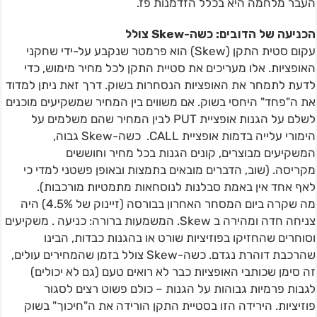
העבר מלחמה היא בכלל הזדמנות פז.
הכניעה של הדובים: כשה-Skew צולל
עקום סטית התקן (Skew) הוא פרמטר שנקבע על-ידי שחקני
האופציות. אלו מעריכים את סטיית התקן לכל מחיר מימוש, כדי
לדעת לתמחר את האופציות הנסחרות בשוק. דרך זאת ניתן למדוד
את ה"פחד" היחסי בשוק. אם משווים בין המחיר שמשקיעים מוכנים
לשלם על הגנות אופציית PUT לבין המחיר שהם משלמים על
הימורי עלייה בדמות אופציית CALL. כשה-Skew גבוה,
המשקיעים מבוצרים, קונים הגנות בכל מחיר וחוששים
מקריסה. (שוב, הדברים מובאים בתמצות ובאופן פשטני למדי כי
לאף אחד אין באמת סבלנות לנוסחאות מתמטיות מורכבות).
מה שקרה ביום המסחר האחרון בבורסה (זיינוק של 4.5%) היה
צניחה חדה ומהירה ב Skew. המשמעות ברורה: כניעה . משקיעים
וסוחרים שהחזיקו בפוזיציות שורט או בהגנות כבדות, הבינו
שהרכבת דוהרת נגדם. כשה-Skew צולל בזמן שהמחירים עולים,
זה סימן שכותבי האופציות כבר לא רואים טעם (גם לא יכולים)
לגבות פרמיות גבוהות על הגנות – כולם פשוט רצים לסגור
פוזיציות. הירידה הזו בסטיית התקן הורידה את ה"חיכוך" בשוק