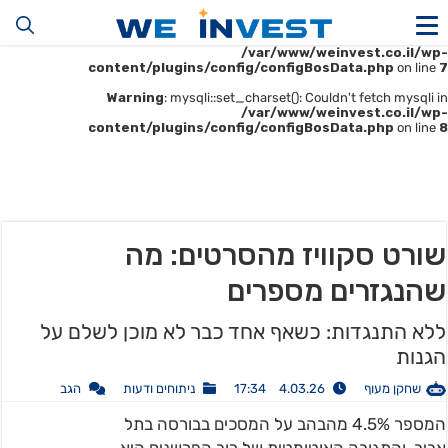
Warning
: mysqli::__construct(): (HY000/1045): Access denied for user
'u414896523_maofData'@'161.35.22.140' (using password: YES) in
/var/www/weinvest.co.il/wp-
content/plugins/config/configBosData.php
on line
7
Warning
: mysqli::set_charset(): Couldn't fetch mysqli in
/var/www/weinvest.co.il/wp-
content/plugins/config/configBosData.php
on line
8
שורט סקוויז מהסרטים: מה
שהנגזרים מספרים
ללא התנגדות: כשאף אחד כבר לא מוכן לשלם על
הגנות
שחקן מעוף
4.03.26 17:34
ניתוחים ודעות
הגב
המספר 4.5% מהבהב על המסכים בבורסה בתל