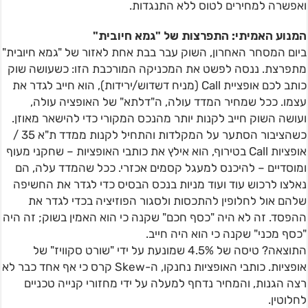
ואפשרה למחירים לטוס ללא התנגדות.
המנוע האמיתי: התפרצות של "גמא חיובית"
ביום המסחר האחרון, השוק עבר בבת אחת לאזור של "גמא חיובית"
מתפרצת. ננסה לפשט את המכניקה המורכבת הזו: כשעושה שוק
כותב לכם אופציית Call (מניח דשדוש/ירידות), הוא חייב לגדר את
עצמו. ככל שמחיר המדד עולה, ה"דלתא" של האופציה עולה,
ועושה השוק חייב לקנות יותר מהנכס המקורי כדי להישאר מאוזן.
כשהציבור הסתער על המקלדות והתחיל לקנות ממדד ת"א 35 /
אופציות Call בטירוף, הוא אילץ את כותבי האופציות – שחקני מעוף
ומוסדיים – להיכנס למעגל קסמים אכזרי. ככל שהמדד עלה, הם
נאלצו לרכוש עוד ועוד מניות בנכס הבסיס כדי לגדר את החשיפה
שלהם אול לחלופין להתכסות ולסגור הפוזיציה בכדי לגדר את
ההפסד. זה לא היה "כסף חכם" שקנה כי הוא האמין בשוק; זה היה
"כסף מכני" שקנה כי הוא היה חייב.
התוצאה? טיסה של 4.5% שמונעת על ידי "שורט סקוויז" של
אופציות. כותבי האופציות נחנקו, ה-Skew קרס כי אף אחד כבר לא
רצה הגנות, והמחיר נדחף למעלה על ידי מחזורי קנייה טכניים
לחלוטין.