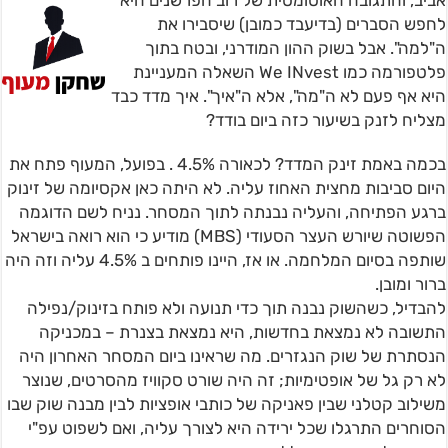
אביב, והתגובה האוטומטית של רוב הפרשנים היא
לחפש הסברים (בדיעבד כמובן) שיסבירו את
ה"למה". אבל בשוק ההון המודרני, ובטח בתוך
פלטפורמה כמו We INvest השאלה המעניינת
היא אף פעם לא ה"מה", אלא ה"איך". איך מדד כבד
מצליח לזנק בשיעור כזה ביום בודד?
בכמה באמת זינק המדד? לכאורה 4.5% . בפועל, המעוף פתח את
היום סביבות מחצית האחוז עליה. לא היתה כאן אקסיומה של זינוק
ברגע הפתיחה, והעליה נבנתה לתוך המסחר. נניח לשם הדוגמה
הפשוטה שיורש העצר הסעודי (MBS) מודיע כי הוא רואה בישראל
שותפה בסיום המלחמה. או אז, היינו פותחים ב 4.5% עליה וזה היה
ברור ומובן.
להבדיל, כשהשוק נבנה תוך כדי תנועה ולא פותח בזינוק/נפילה
התשובה לא נמצאת בחדשות, היא נמצאת בצנרת – במכניקה
הנסתרת של שוק הנגזרים. מה שראינו ביום המסחר האחרון היה
לא רק גל של אופטימיות; זה היה שורט סקוויז מהסרטים, שנוצר
משילוב קטלני שבין פאניקה של כותבי אופציות לבין מבנה שוק שבו
הסוחרים התרגלו שכל ירידה היא לצורך עליה, ואם לשפוט עפ"י