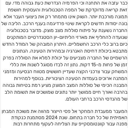
כבר עזבה את התחנה וכי הפרמיה הנדרשת כעת גבוהה מדי. עם
זאת קריאה מדוקדקת של המפה הטכנולוגית והעסקית חושפת
תמונה מורכבת יותר. השוק אינו מתמחר רק את ביצועי העבר אלא
בונה יסודות חדשים לקראת שינוי פרדיגמה בענף הרכב. הליבה של
החברה נשענת על פיתוח סוללות מצב מוצק. מדובר בטכנולוגיה
שנועדה להחליף את מארזי הליתיום-יון הסטנדרטיים המותקנים
כיום ברוב כלי הרכב החשמליים. היתרון המובהק של המודל החדש
מתבטא ביכולת דחיסת האנרגיה ובמהירות הטעינה. הנתונים
הרשמיים של החברה מצביעים על יכולת למלא את הסוללה בפרק
זמן של פחות מ-15 דקות. נתון זה לבדו מסוגל לשנות את כללי
המשחק עבור צרכני הקצה שעדיין חוששים מטווח הנסיעה ומזמני
המתנה ארוכים בעמדות הטעינה הציבוריות. בנוסף למהירות
המבנה הכימי של סוללות המצב המוצק מציע רמת בטיחות גבוהה
בהרבה ואורך חיים ממושך יותר נתונים שמושכים את תשומת הלב
של מהנדסי הרכב ברחבי העולם.
המעבר ממעבדת המחקר אל פסי הייצור מהווה את משוכת המבחן
האמיתית של כל חברה בתחום. שנת 2024 מסתמנת כנקודת
מפנה עבור קוונטומסקייפ עת הצליחה לעקוף מתחרות רבות