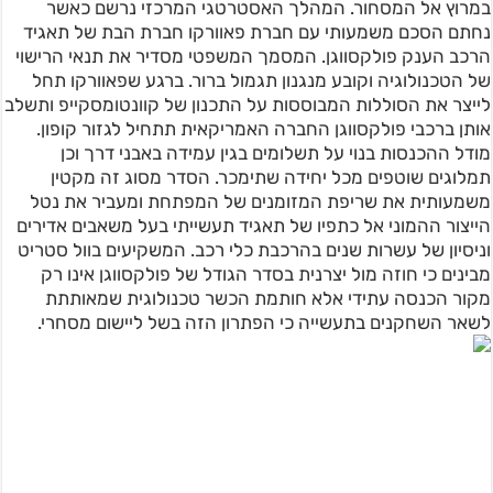
במרוץ אל המסחור. המהלך האסטרטגי המרכזי נרשם כאשר
נחתם הסכם משמעותי עם חברת פאוורקו חברת הבת של תאגיד
הרכב הענק פולקסווגן. המסמך המשפטי מסדיר את תנאי הרישוי
של הטכנולוגיה וקובע מנגנון תגמול ברור. ברגע שפאוורקו תחל
לייצר את הסוללות המבוססות על התכנון של קוונטומסקייפ ותשלב
אותן ברכבי פולקסווגן החברה האמריקאית תתחיל לגזור קופון.
מודל ההכנסות בנוי על תשלומים בגין עמידה באבני דרך וכן
תמלוגים שוטפים מכל יחידה שתימכר. הסדר מסוג זה מקטין
משמעותית את שריפת המזומנים של המפתחת ומעביר את נטל
הייצור ההמוני אל כתפיו של תאגיד תעשייתי בעל משאבים אדירים
וניסיון של עשרות שנים בהרכבת כלי רכב. המשקיעים בוול סטריט
מבינים כי חוזה מול יצרנית בסדר הגודל של פולקסווגן אינו רק
מקור הכנסה עתידי אלא חותמת הכשר טכנולוגית שמאותתת
לשאר השחקנים בתעשייה כי הפתרון הזה בשל ליישום מסחרי.