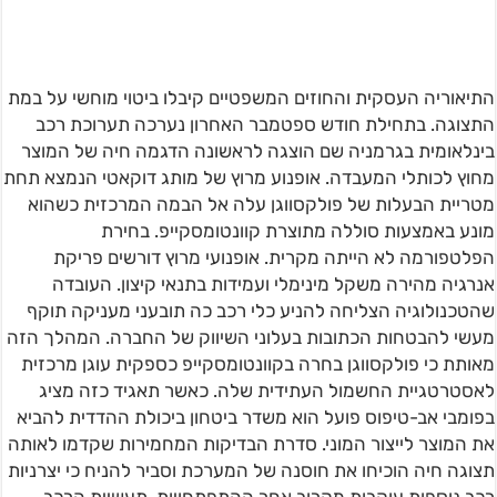
התיאוריה העסקית והחוזים המשפטיים קיבלו ביטוי מוחשי על במת
התצוגה. בתחילת חודש ספטמבר האחרון נערכה תערוכת רכב
בינלאומית בגרמניה שם הוצגה לראשונה הדגמה חיה של המוצר
מחוץ לכותלי המעבדה. אופנוע מרוץ של מותג דוקאטי הנמצא תחת
מטריית הבעלות של פולקסווגן עלה אל הבמה המרכזית כשהוא
מונע באמצעות סוללה מתוצרת קוונטומסקייפ. בחירת
הפלטפורמה לא הייתה מקרית. אופנועי מרוץ דורשים פריקת
אנרגיה מהירה משקל מינימלי ועמידות בתנאי קיצון. העובדה
שהטכנולוגיה הצליחה להניע כלי רכב כה תובעני מעניקה תוקף
מעשי להבטחות הכתובות בעלוני השיווק של החברה. המהלך הזה
מאותת כי פולקסווגן בחרה בקוונטומסקייפ כספקית עוגן מרכזית
לאסטרטגיית החשמול העתידית שלה. כאשר תאגיד כזה מציג
בפומבי אב-טיפוס פועל הוא משדר ביטחון ביכולת ההדדית להביא
את המוצר לייצור המוני. סדרת הבדיקות המחמירות שקדמו לאותה
תצוגה חיה הוכיחו את חוסנה של המערכת וסביר להניח כי יצרניות