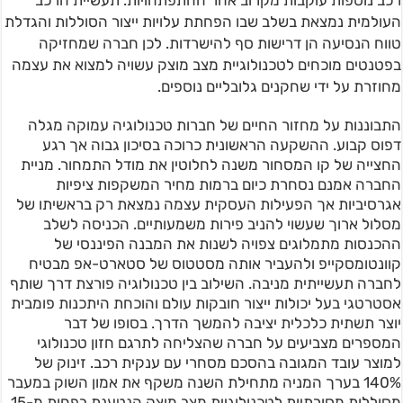
רכב נוספות עוקבות מקרוב אחר ההתפתחויות. תעשיית הרכב
העולמית נמצאת בשלב שבו הפחתת עלויות ייצור הסוללות והגדלת
טווח הנסיעה הן דרישות סף להישרדות. לכן חברה שמחזיקה
בפטנטים מוכחים לטכנולוגיית מצב מוצק עשויה למצוא את עצמה
מחוזרת על ידי שחקנים גלובליים נוספים.
התבוננות על מחזור החיים של חברות טכנולוגיה עמוקה מגלה
דפוס קבוע. ההשקעה הראשונית כרוכה בסיכון גבוה אך רגע
החצייה של קו המסחור משנה לחלוטין את מודל התמחור. מניית
החברה אמנם נסחרת כיום ברמות מחיר המשקפות ציפיות
אגרסיביות אך הפעילות העסקית עצמה נמצאת רק בראשיתו של
מסלול ארוך שעשוי להניב פירות משמעותיים. הכניסה לשלב
ההכנסות מתמלוגים צפויה לשנות את המבנה הפיננסי של
קוונטומסקייפ ולהעביר אותה מסטטוס של סטארט-אפ מבטיח
לחברה תעשייתית מניבה. השילוב בין טכנולוגיה פורצת דרך שותף
אסטרטגי בעל יכולות ייצור חובקות עולם והוכחת היתכנות פומבית
יוצר תשתית כלכלית יציבה להמשך הדרך. בסופו של דבר
המספרים מצביעים על חברה שהצליחה לתרגם חזון טכנולוגי
למוצר עובד המגובה בהסכם מסחרי עם ענקית רכב. זינוק של
140% בערך המניה מתחילת השנה משקף את אמון השוק במעבר
מסוללות מסורתיות לטכנולוגיית מצב מוצק הנטענת בפחות מ-15