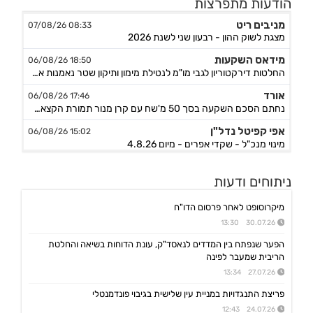
הודעות מתפרצות
מניבים ריט
08:33 07/08/26
מצגת לשוק ההון - רבעון שני לשנת 2026
מידאס השקעות
18:50 06/08/26
החלטות דירקטוריון לגבי מו"מ לנטילת מימון ותיקון שטר נאמנות אג"ח ד׳ - המשך בק"ע תזמ"ז חזוי והיערכות ל
אורד
17:46 06/08/26
נחתם הסכם השקעה בסך 50 מ'שח עם קרן מנור תמורת הקצאה פרטית ב-164.51 ש״ח למניה +אופציה להשקעה נוספת, ה
אפי קפיטל נדל"ן
15:02 06/08/26
מינוי מנכ"ל - שקדי אפרים - מיום 4.8.26
נאייקס
14:36 06/08/26
ניתוחים ודעות
הגשת בקשה להקמת בנק Nayax America בארה"ב
לייבפרסון
10:33 06/08/26
מיקרוסופט לאחר פרסום הדו"ח
הצגת הצעת רכישת החברה ע"י SOUNDHOUND AI
30.07.26 13:30
גיקס אינטרנט
09:43 06/08/26
הפער שנפתח בין המדדים לנאסד"ק, עונת הדוחות בשיאה והחלטת
קבלת אישור לרישום פטנט בדרום קוריאה לחברה הבת דליברז בתחום ניווט מתקדם לרכבים ורובוטים
הריבית שמעבר לפינה
אפולו פאוור
27.07.26 13:34
09:00 06/08/26
הזמנת עבודה מאמזון להקמת קירוי סולארי לחניה בצרפת בסך של כ-2 מ'ש"ח,המשך
פריצת התנגדויות במניית עין שלישית בגיבוי פונדמנטלי
ג'ין טכנולוגיות
09:00 06/08/26
24.07.26 12:43