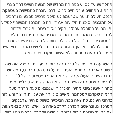
מהלך שנועד לסייע בפתיחה מחדש של תנועת השיט דרך מצרי
הורמוז, המהווים עורק חיים קריטי דרכו עוברת כחמישית מאספקת
הנפט העולמית. אף שטראמפ לא סיפק פרטים מבצעיים נרחבים
על התוכנית, סוכנות הידיעות AP דיווחה כי המרכז המשותף למידע
ימי, הפועל בהובלת ארה"ב, הקים "אזור ביטחון מוגבר" מדרום
לנתיבי השיט המסורתיים. המרכז הגדיר את הנתיבים הרגילים
כ"מסוכנים ביותר" בשל חשש לנוכחות של מוקשים ימיים שטרם
נוטרלו לחלוטין. איראן, בתגובה, הזהירה כלי שיט מסחריים וצבאיים
מפני כל תנועה במרחב ללא אישור מוקדם מכוחותיה.
ההשפעה המיידית של קרב ההצהרות והפעולות במפרץ הורגשה
בשוק האנרגיה. החוזים העתידיים על נפט מסוג ברנט, המשמש
כמדד הייחוס העולמי, חצו שוב את הרף הפסיכולוגי של 110 דולר
לחבית. הזינוק הזה מצית מחדש את החששות הגלובליים מפני
סחרור אינפלציוני. מחירי האנרגיה, שנמצאים כעת הרחק מעל
הרמות שקדמו למלחמה, מאיימים לייקר את עלויות הייצור והשילוח
ברחבי העולם. כתוצאה מכך, הציפייה בשווקים היא שהבנקים
המרכזיים, ובראשם הפדרל ריזרב בארה"ב, ייאלצו להגיב באמצעות
שמירה על סביבת ריבית גבוהה ונוקשה יותר כדי לבלום את עליות