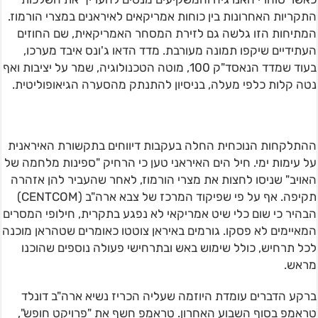
התקריות האחרונות בין כוחות אמריקאים לאיראנים במצרי הורמוז.
המתיחות הזו גלשה גם לזירת המסחר האמריקאית, שם החוזים
העתידיים שיקפו תמונה מעורבת. מדד הדאו ג'ונס איבד מערכו,
בעוד שמדד הנאסד"ק 100, מוטה הטכנולוגיה, שמר על יציבות ואף
נטה קלות כלפי מעלה, בניסיון להתנתק מהסערה הגיאופוליטית.
ההתלקחות הנוכחית החלה בעקבות דיווחים בתקשורת האיראנית
על עימות ימי. חיל הים האיראני טען כי הרחיק "ספינות מלחמה של
האויב" שניסו לחצות את מצרי הורמוז, לאחר שהעביר להן אזהרה
תקיפה. אף על פי שפיקוד המרכז של צבא ארה"ב (CENTCOM)
הבהיר כי שום כלי שיט אמריקאי לא נפגע בתקרית, חילופי המסרים
המאיימים לא פסקו. גורמים באיראן צוטטו כאומרים שטהראן מוכנה
לכל תרחיש, כולל שימוש באש ובתרחישי פעולה נוספים שהוכנו
מראש.
ברקע הדברים עומדת היוזמה שעליה הכריז נשיא ארה"ב דונלד
טראמפ בסוף השבוע האחרון. טראמפ חשף את "פרויקט חופש",