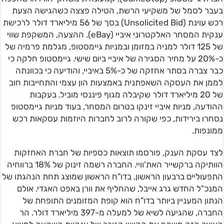
בעבר לסמל של משקיעי הרשת, הטילה פצצה כשהגישה הצעת
רכש עוינת (Unsolicited Bid) בסך של 56 מיליארד דולר לרכישת
ענקית המסחר האלקטרוני איביי (eBay). ההצעה, המשקפת שווי
של 125 דולר למניה במזומן ובמניות גיימסטופ, מגלמת פרמיה של
כ-20% על מחיר הסגירה של איביי ביום שישי. גיימסטופ חלקה כי
כבר צברה בסתר אחזקה של כ-5% באיביי, והודיעה כי בכוונתה
לממן את העסקה השאפתנית באמצעות הון עצמי והתחייבות חוב
של 20 מיליארד דולר שקיבלה מגוף פיננסי מוביל. בעקבות
ההודעה, מניות איביי זינקו בטרום המסחר, בעוד מניות גיימסטופ
נסחרו בירידות, כפי שקורה לרוב לחברות היוזמות עסקאות רכש
ממונפות.
לצד עסקת הענק, פורסמו תוצאות כספיות של חברת האחזקות
הוותיקה ברקשייר האת'וויי. החברה רשמה זינוק של 18% ברווחיה
התפעוליים ברבעון הראשון, בדו"ח הראשון שמוצג תחת הנהגתו של
המנכ"ל החדש גרג אייבל, שהחליף את וורן באפט האגדי. אולם
הנתון המעניין ביותר בדו"ח הוא קופת המזומנים התופחת של
החברה, שהגיעה לשיא של למעלה מ-397 מיליארד דולר. הר