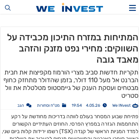
המתיחות במזרח התיכון מכבידה על
השווקים: מחירי נפט מזנק והזהב
מאבד גובה
תקריות חדשות סביב מצרי הורמוז מקפיצות את חבית
הברנט אל מעל 110 דולר, בזמן שהדולר מתחזק כחוף
מבטחים ועסקת הענק של גיימסטופ מטלטלת את וול
סטריט
We INvest
4.05.26 19:54
מט"ח וסחורות
הגב
פתיחת שבוע המסחר בעולם לוותה בדריכות מחודשת על רקע
התחממות הגזרה במפרץ הפרסי. החוזים העתידיים הקשורים
למדד המניות הראשי של קנדה (TSX) רשמו ירידות קלות ביום שני,
כאשר סוחרי האנרגיה והמשקיעים מנסים להעריך את השלכות