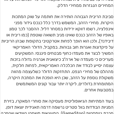
המחירים הנגזרות ממחירי הדלק.
סביבת הריבית הגבוהה הותירה את חותמה על שוק המתכות
היקרות. מחירי הזהב, המשמש בדרך כלל כנכס גידור מפני
אינפלציה, רשמו דווקא ירידות במסחר דליל. ההסבר לכך טמון
באופיו של הזהב כנכס שאינו מניב תשואה שוטפת (כמו ריבית או
דיבידנד), ולכן הוא הופך לפחות אטרקטיבי בתקופות שבהן הריביות
על פיקדונות ואגרות חוב גבוהות. במקביל, הדולר האמריקאי
המשיך לבצר את מעמדו כחוף מבטחים פיננסי. המשקיעים
מעריכים כי מעמדה של ארה"ב כיצואנית אנרגיה גדולה בזכות
עצמה יסייע לבודד את הכלכלה האמריקאית, לפחות חלקית,
מההלם של מחירי הנפט. התחזקות הדולר כשלעצמה מהווה
משקולת נוספת על הזהב, שכן היא הופכת את המתכת היקרה,
המתומחרת בדולרים, ליקרה יותר עבור קונים המשתמשים
במטבעות אחרים.
בעוד המתיחות הגיאופוליטית מעסיקה את סוחרי המאקרו, בזירת
המניות הבודדות בוול סטריט נרשמה דרמה תאגידית יוצאת דופן.
חברת גיימסטופ (GameStop), קמעונאית משחקי הווידאו שהפכה