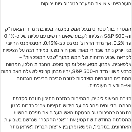
העולמיים יאיצו את המעבר לטכנולוגיות ירוקות.
המסחר בוול סטריט ננעל אמש במגמה מעורבת; מדדי הנאסד"ק
וה-S&P 500 הצליחו לקבוע שיאים חדשים עם עליות של כ-0.1%
עד 0.2%, אך מדד הדאו ג'ונס נסוג ב-0.13%. הסנטימנט החיובי
בניו יורק נותר שברירי מאוד, שכן הוא נשען במידה רבה על הציפיות
לקראת שבוע הדוחות של חמש מתוך "שבע המופלאות" –
אלפאבית, אמזון, מטא, אפל ומיקרוסופט. החברות הללו, המהוות
כרבע משווי מדד ה-S&P 500, יהיו מבחן קריטי לשאלה האם רמות
המחירים הנוכחיות מוצדקות לנוכח סביבת הריבית הגבוהה
ואי-הוודאות העולמית.
בזירה הגיאופוליטית, המתיחות במזרח התיכון חוזרת לקדמת
הבמה. הדיווחים מהלילה על חידוש תקיפות צה"ל בדרום לבנון
בתגובה להפרות של הפסקת האש מעלים את מפלס החשש
מהסלמה מחודשת שתקטע את "ראלי ההקלה" שנרשם בשבועות
האחרונים. במקביל, המשא ומתן בין ארצות הברית לאיראן נותר