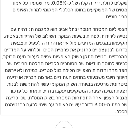
שקלים לדולר, ירידה קלה של כ-0.08%, מה שמעיד על אמון
מסוים של המשקיעים בחוסן הכלכלי המקומי למרות האיומים
הביטחוניים.
הצפי ליום המסחר הנוכחי בתל אביב הוא למגמה תנודתית עם
נטייה לירידות, לפחות בשעות הבוקר. השילוב של הירידות באסיה,
הקיפאון במגעים המדיניים מול איראן והחזרה לפעילות צבאית
בדרום לבנון צפויים להזניק את פרמיית הסיכון וללחוץ על המדדים
המרכזיים. סטיית התקן בשוק האופציות צפויה לעלות מעט הבוקר,
כביטוי לחוסר הוודאות של הסוחרים לקראת החלטת הריבית של
הפד מחר והדוחות הצפויים הלילה בוול סטריט. במידה ולא יירשם
היפוך חיובי משמעותי בחוזים העתידיים בארצות הברית או ידיעה
ביטחונית מרגיעה במיוחד, השוק המקומי עשוי להתקשות לבנות
רצפת תמיכה יציבה. המשקיעים יעקבו בדריכות אחר כל עדכון
מגבול הצפון ואחר התפתחות המסחר בשוק המט"ח, שכן פריצה
של רמת ה-3.00 בדולר עשויה לאותת על שינוי לרעה בסנטימנט
הכללי.