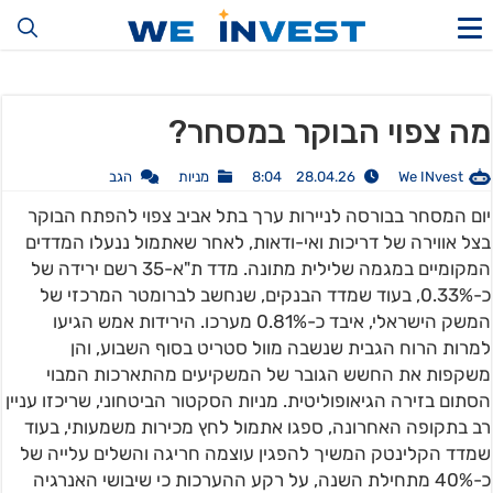
מה צפוי הבוקר במסחר?
We INvest
28.04.26 8:04
מניות
הגב
יום המסחר בבורסה לניירות ערך בתל אביב צפוי להפתח הבוקר
בצל אווירה של דריכות ואי-ודאות, לאחר שאתמול ננעלו המדדים
המקומיים במגמה שלילית מתונה. מדד ת"א-35 רשם ירידה של
כ-0.33%, בעוד שמדד הבנקים, שנחשב לברומטר המרכזי של
המשק הישראלי, איבד כ-0.81% מערכו. הירידות אמש הגיעו
למרות הרוח הגבית שנשבה מוול סטריט בסוף השבוע, והן
משקפות את החשש הגובר של המשקיעים מהתארכות המבוי
הסתום בזירה הגיאופוליטית. מניות הסקטור הביטחוני, שריכזו עניין
רב בתקופה האחרונה, ספגו אתמול לחץ מכירות משמעותי, בעוד
שמדד הקלינטק המשיך להפגין עוצמה חריגה והשלים עלייה של
כ-40% מתחילת השנה, על רקע ההערכות כי שיבושי האנרגיה