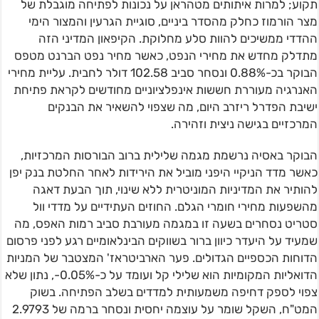
תקוע; למרות איתותים מטהראן על נכונות לפתיחה מוגבלת של
מצר הורמוז כחלק מהסדר ביניים, סוגיית הגרעין והמצור הימי
ההדדי ממשיכים להוות סלע מחלוקת. הקיפאון המדיני הזה
מתדלק מחדש את מחירי הנפט, כאשר מחיר נפט הברנט מטפס
הבוקר בכ-0.88% ונסחר סביב 102.58 דולר לחבית. עליית מחירי
האנרגיה מעוררת חששות אינפלציוניים מחודשים לקראת פתיחת
ישיבת הפדרל ריזרב היום, מה שצפוי להשאיר את הבנקים
המרכזיים בגישה ניצית וזהירה.
הבוקר באסיה נרשמת מגמה שלילית ברוב הבורסות המרכזיות,
כאשר מדד הניקיי היפני מוביל את הירידות לאחר החלטת בנק יפן
להותיר את המדיניות המוניטרית ללא שינוי, תוך הבעת דאגה
מהשפעות מחירי חומרי הגלם. החוזים העתידיים על מדדי וול
סטריט נסחרים בשעה זו במגמה מעורבת סביב רמות האפס, מה
שמעיד על היעדר כיוון ברור בשווקים הבינלאומיים רגע לפני פרסום
הדוחות הכספיים הגדולים. פער הארביטראז' המצטבר של המניות
הדואליות המקומיות הוא שלילי קל ועומד על כ-0.05%-, נתון שלא
צפוי לספק דחיפה משמעותית למדדים בשלב הפתיחה. בשוק
המט"ח, השקל שומר על עוצמה יחסית ונסחר ברמה של 2.9793