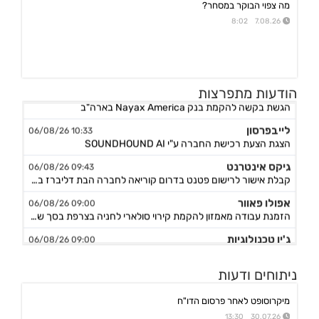
מה צפוי הבוקר במסחר?
7.08.26 8:02
נאייקס
14:36 06/08/26
הודעות מתפרצות
הגשת בקשה להקמת בנק Nayax America בארה"ב
לייבפרסון
10:33 06/08/26
הצגת הצעת רכישת החברה ע"י SOUNDHOUND AI
גיקס אינטרנט
09:43 06/08/26
קבלת אישור לרישום פטנט בדרום קוריאה לחברה הבת דליברז בתחום ניווט מתקדם לרכבים ורובוטים
אפולו פאוור
09:00 06/08/26
הזמנת עבודה מאמזון להקמת קירוי סולארי לחניה בצרפת בסך של כ-2 מ'ש"ח,המשך
ג'ין טכנולוגיות
09:00 06/08/26
הסכם רישיון ושירותי פיתוח עם תאגיד בנקאי בישראל,פרטים
גולף
08:40 06/08/26
ניתוחים ודעות
מצגת שוק ההון - דוח רבעון שני 2026
מיקרוסופט לאחר פרסום הדו"ח
קיסטון אינפרא
08:30 06/08/26
30.07.26 13:30
עדכון בק"ע ההסכם לרכישת מניות הוט מובייל -התקבל אישור רשות התחרות לביצוע העסקה