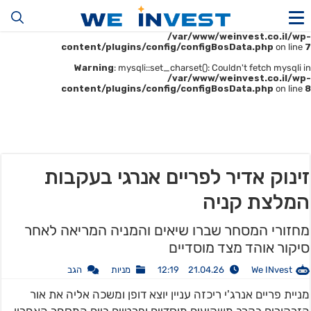
Warning
: mysqli::__construct(): (HY000/1045): Access denied for user
'u414896523_maofData'@'161.35.22.140' (using password: YES) in
/var/www/weinvest.co.il/wp-
content/plugins/config/configBosData.php
on line
7
Warning
: mysqli::set_charset(): Couldn't fetch mysqli in
/var/www/weinvest.co.il/wp-
content/plugins/config/configBosData.php
on line
8
זינוק אדיר לפריים אנרגי בעקבות
המלצת קניה
מחזורי המסחר שברו שיאים והמניה המריאה לאחר
סיקור אוהד מצד מוסדיים
We INvest
21.04.26 12:19
מניות
הגב
מניית פריים אנרג'י ריכזה עניין יוצא דופן ומשכה אליה את אור