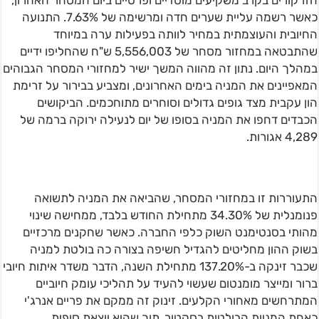
הזרקורים בקרב משקיעים מוסדיים ופרטיים ביום המסחר האחרון,
כאשר רשמה עליית שערים חדה ומרשימה של 7.63%. התנועה
החיובית והעוצמתית במחיר לוותה בפעילות ערה במיוחד
שהתבטאה במחזור מסחר של 5,556,003 ש"ח שהחליפו ידיים
במהלך היום. נתון זה מהווה המשך ישיר למחזורי המסחר הגבוהים
המאפיינים את המניה בימים האחרונים, ומצביע בבירור על זרימת
הון עקבית מצד גופים גדולים וסוחרים מתוחכמים. הביקושים
הכבדים דחפו את המניה בסופו של יום לנעילה ירוקה ברמה של
4,289 אגורות.
התעוררות זו במחזורי המסחר, שהביאה את המניה לתשואה
פנומנלית של 34.30% מתחילת החודש בלבד, ממחישה שינוי
מהותי בסנטימנט השוק כלפי החברה. כאשר שחקנים מרכזיים
בשוק ההון מחליטים להגדיל חשיפה בצורה כה בולטת למניה
שכבר זינקה ב-137.20% מתחילת השנה, הדבר משדר איתות חיובי
ברור ומייצר מומנטום שעשוי להעיד על תהליכי עומק חיוביים
המתרחשים מאחורי הקלעים. זינוק זה ממקם את פריים אנרג'י
כאחת המניות הבולטות בסקטור, תוך שהיא יוצאת סופית