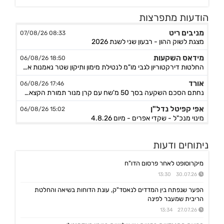
הודעות מתפרצות
מניבים ריט
08:33 07/08/26
מצגת לשוק ההון - רבעון שני לשנת 2026
מידאס השקעות
18:50 06/08/26
החלטות דירקטוריון לגבי מו"מ לנטילת מימון ותיקון שטר נאמנות אג"ח ד׳ - המשך בק"ע תזמ"ז חזוי והיערכות ל
אורד
17:46 06/08/26
נחתם הסכם השקעה בסך 50 מ'שח עם קרן מנור תמורת הקצאה פרטית ב-164.51 ש״ח למניה +אופציה להשקעה נוספת, ה
אפי קפיטל נדל"ן
15:02 06/08/26
מינוי מנכ"ל - שקדי אפרים - מיום 4.8.26
נאייקס
14:36 06/08/26
ניתוחים ודעות
הגשת בקשה להקמת בנק Nayax America בארה"ב
לייבפרסון
10:33 06/08/26
מיקרוסופט לאחר פרסום הדו"ח
הצגת הצעת רכישת החברה ע"י SOUNDHOUND AI
30.07.26 13:30
גיקס אינטרנט
09:43 06/08/26
הפער שנפתח בין המדדים לנאסד"ק, עונת הדוחות בשיאה והחלטת
קבלת אישור לרישום פטנט בדרום קוריאה לחברה הבת דליברז בתחום ניווט מתקדם לרכבים ורובוטים
הריבית שמעבר לפינה
אפולו פאוור
27.07.26 13:34
09:00 06/08/26
הזמנת עבודה מאמזון להקמת קירוי סולארי לחניה בצרפת בסך של כ-2 מ'ש"ח,המשך