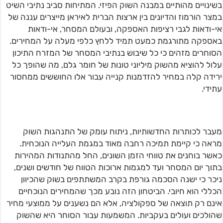
בשינויים מהותיים במבנה השוק הפיזי. המתיחות סביב נתיבי השיט
במצר הורמוז והדיונים בין ארצות הברית לאיראן מייצרים עננה של
אי-ודאות לגבי רציפות האספקה, ובעולם המסחר, אי-ודאות
באספקה מתורגמת כמעט תמיד ללחץ כלפי מעלה על המחירים.
הסוחרים מזהים כי כל שיבוש בנתיבי המסחר של המזרח התיכון
עלול להוציא מהשוק מיליוני טונות של חומר גלם, מה שהופך כל
ירידה קלה במחיר להזדמנות קנייה עבור אלו החוששים ממחסור
עתידי.
מעבר לכותרות החדשותיות, ניתוח עומק של התנהגות השוק
מראה כי קיימת תמיכה רחבה מאוד במגמת העלייה הנוכחית.
כאשר בוחנים את טווחי הזמן השונים, החל מהתנודות המהירות
בתוך יום המסחר ועד למגמות ארוכות הטווח של חודשים ושנים,
ניכר כי ישנה הסכמה גורפת בקרב המשתתפים בשוק שהכיוון
הכללי הוא חיובי. הביטחון הזה נובע מכך שהמחירים הנוכחיים
אינם רק תוצאה של ספקולציה, אלא הם נשענים על ממוצעי מחיר
שהולכים ועולים בעקביות. המשמעות עבור הסוחר היא שהשוק