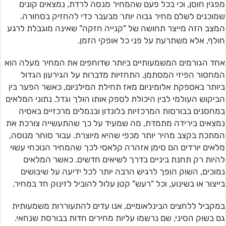
מפגין חוסן, וכי בכל פעם שהמחיר מנסה לרדת, נמצאים קונים
שמוכנים לשלם מחיר גבוה יותר מבעבר כדי להחזיק בסחורה.
המצב הזה מייצר תחושה של "קנייה חזקה" שאינה מוגבלת לרגע
חולף, אלא משתרעת על פני כל אופקי הזמן.
אחד הגורמים המשמעותיים ביותר שדוחפים את המחיר מעלה הוא
המחסור הפיזי המסתמן. התחזיות מדברות על הגירעון הגדול
ביותר באספקת אלומיניום מאז תחילת המילניום, כאשר הפער בין
הביקוש העולמי לבין היכולת לספק אותו הולך וגדל. נתוני המלאים
במחסנים בבורסות המרכזיות בלונדון ובנמלים מרכזיים באסיה
נמצאים בירידה מתמדת, מה שמעיד על כך שהתעשייה צורכת את
המתכת בקצב מהיר יותר מכפי שהיא מיוצרת. עבור סוחר מנוסה,
מלאים יורדים הם סימן אזהרה קלאסי לכך שהמחיר הנוכחי עשוי
להיות רק תחנת ביניים בדרך לשיאים חדשים. כאשר המלאים
נמוכים, השוק הופך לרגיש הרבה יותר לכל ידיעה על שיבושים
בייצור או בשינוע, וכל "רעש" קטן עלול להוביל לזינוק חד במחיר.
במקביל ללחצים הבינלאומיים, אנו עדים להתעוררות משמעותית
גם בשוק הסיני, שם נרשמו עליות מחירים חדות בבורסת שנחאי.