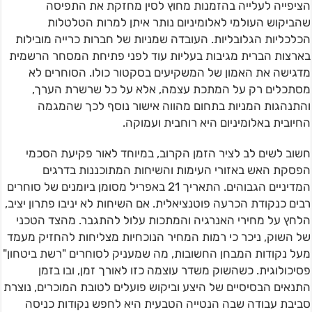
הציפייה לעלייה בהזמנות מחוץ לסין מחזקת את התפיסה
שהביקוש העולמי לאלומיניום נותר איתן למרות הטלטלות
הכלכליות הגלובליות. העובדה שמניות של חברות כרייה מובילות
בארצות הברית מגיבות בעליות עוד לפני פתיחת המסחר הרשמית
מדגישה את האמון של המשקיעים בסקטור כולו. הסוחרים לא
מסתכלים רק על המתכת עצמה, אלא על כל שרשרת הערך,
והתנהגות המניות בתחום מהווה אישור נוסף לכך שהמגמה
החיובית באלומיניום היא רוחבית ועמוקה.
חשוב לשים לב לציר הזמן הקרוב, במיוחד לאור פקיעת הסכמי
הפסקת האש באזורי העימות והשיחות המתוכננות בדרגים
המדיניים הגבוהים. התאריך 21 באפריל מסומן ביומנים של סוחרים
רבים כנקודת הכרעה פוטנציאלית. אם השיחות לא יניבו פתרון יציב,
הלחץ על מחירי האנרגיה והמתכות עלול להתגבר. מהצד הטכני
של השוק, ניכר כי רמות המחיר הנוכחיות מצליחות להחזיק מעמד
מעל נקודות המבחן החשובות, מה שמעניק לסוחרים "רשת ביטחון"
פסיכולוגית. כשהשוק משדר עוצמה כזו לאורך זמן, ובו בזמן
התנאים הבסיסיים של היצע וביקוש פועלים לטובת המוכרים, נוצרת
סביבת עבודה שבה הנטייה הטבעית היא לחפש נקודות כניסה