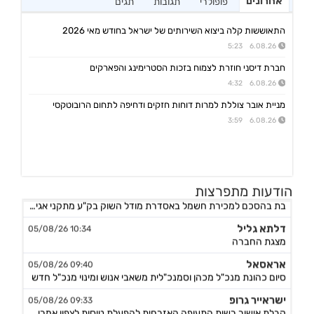
אחרונים
פופולרי
תגובות
תגים
התאוששות קלה ביצוא השירותים של ישראל בחודש מאי 2026
6.08.26 5:23
חברת דיסני חוזרת לצמוח בזכות הסטרימינג והפארקים
6.08.26 4:32
מניית אובר צוללת למרות דוחות חזקים ודחיפה לתחום הרובוטקסי
6.08.26 3:59
סופרגז פאוור,נופר אנרג'י
12:11 05/08/26
הודעות מתפרצות
בת בהסכם למכירת חשמל באסדרת מודל השוק בק"ע מתקני אגירה עצמאיים, כפוף
דלתא גליל
10:34 05/08/26
מצגת החברה
אראסאל
09:40 05/08/26
סיום כהונת מנכ"ל מכהן וסמנכ"לית משאבי אנוש ומינוי מנכ"ל חדש
ישראייר גרופ
09:33 05/08/26
קבלת אישור רשות התעופה האזרחית להפעלת טיסות לצפון אמריקה