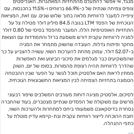
מנגד, אי אפשר להתעלם מהתחזיות המאתגרות. האנליסטים
צופים צמיחה שנתית של כ-66.9% ברווחים ו-11.5% בהכנסות, עם
ציפייה למעבר לרווחיות מלאה בתוך שלוש שנים. עם זאת, המציאות
הנוכחית של הפסד LTM בגובה 84.5 מיליון דולר מטילה צל על
התחזיות האופטימיות הללו. המעבר מהפסד בסיסי של 0.80 דולר
למניה לרווחיות עקבית דורש משמעת ברזל והתמודדות עם הוצאות
מחקר ופיתוח גדלות. העובדה שהשוק מתמחר את המניה
ב-52.07 דולר, עמוק מתחת להערכות השווי, עשויה להצביע על כך
שהמשקיעים כבר מגלמים את סיכוני הביצוע ואת האפשרות
שהדרך לרווחיות תהיה רצופת מהמורות. בסופו של יום, השוק
ממתין לראות האם אלסטיק תוכל לגשר על הפער שבין ההבטחה
הטמונה בתחזיות הצמיחה לבין המציאות החשבונאית הנוכחית.
לסיכום, אלסטיק מציגה דוחות מעורבים המשלבים שיפור רבעוני
מרשים עם משקולת של הפסדים שנתיים מצטברים. בעוד שהחברה
נסחרת בדיסקאונט משמעותי ביחס למתחרות ולהערכות השווי,
חובת ההוכחה לייצור רווחיות עקבית ובת-קיימא עדיין מוטלת על
כתפי ההנהלה.