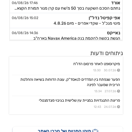
אורד
17:46 06/08/26
נחתם הסכם השקעה בסך 50 מ'שח עם קרן מנור תמורת הקצאה פרטית ב-164.51 ש״ח למניה +אופציה להשקעה נוספת, ה
אפי קפיטל נדל"ן
15:02 06/08/26
מינוי מנכ"ל - שקדי אפרים - מיום 4.8.26
נאייקס
14:36 06/08/26
הגשת בקשה להקמת בנק Nayax America בארה"ב
לייבפרסון
10:33 06/08/26
ניתוחים ודעות
הצגת הצעת רכישת החברה ע"י SOUNDHOUND AI
גיקס אינטרנט
09:43 06/08/26
מיקרוסופט לאחר פרסום הדו"ח
קבלת אישור לרישום פטנט בדרום קוריאה לחברה הבת דליברז בתחום ניווט מתקדם לרכבים ורובוטים
30.07.26 13:30
אפולו פאוור
09:00 06/08/26
הפער שנפתח בין המדדים לנאסד"ק, עונת הדוחות בשיאה והחלטת
הזמנת עבודה מאמזון להקמת קירוי סולארי לחניה בצרפת בסך של כ-2 מ'ש"ח,המשך
הריבית שמעבר לפינה
ג'ין טכנולוגיות
27.07.26 13:34
09:00 06/08/26
הסכם רישיון ושירותי פיתוח עם תאגיד בנקאי בישראל,פרטים
פריצת התנגדויות במניית עין שלישית בגיבוי פונדמנטלי
גולף
08:40 06/08/26
24.07.26 12:43
מצגת שוק ההון - דוח רבעון שני 2026
קיסטון אינפרא
08:30 06/08/26
עדכון בק"ע ההסכם לרכישת מניות הוט מובייל -התקבל אישור רשות התחרות לביצוע העסקה