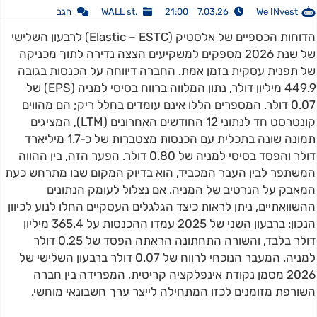
We INvest
7.03.26 21:00
.WALL st
הגב
הדוחות הכספיים של אלסטיק (Elastic – ESTC) לרבעון השלישי
של שנת 2026 מספקים למשקיעים הצצה נדירה לתוך מכניקה
של תפנית עסקית בזמן אמת. החברה דיווחה על הכנסות בגובה
449.9 מיליון דולר, נתון המלווה ברווח בסיסי למניה (EPS) של
0.07 דולר. המספרים הללו אינם עומדים בחלל ריק; הם מהווים
קונטרסט חד לנתוני 12 החודשים האחרונים (LTM), המציגים
תמונה שונה בתכלית עם הכנסות מצטברות של כ-1.7 מיליארד
דולר והפסד בסיסי למניה של 0.80 דולר. הפער הזה, בין ההווה
המשתפר לבין העבר המכביד, הוא בדיוק המקום שבו מתרחש כעת
המאבק על הנרטיב של המניה. אם נצלול לעומק הנתונים
ההשוואתיים, ניתן לראות כיצד הגלגלים העסקיים החלו לנוע לכיוון
הנכון: ברבעון השני של 2025 עמדו ההכנסות על 365.4 מיליון
דולר בלבד, והשורה התחתונה הראתה הפסד של 0.25 דולר
למניה. המעבר הנוכחי לרווח של 0.07 דולר ברבעון השלישי של
2026 מסמן נקודת אינפלקציה קריטית, המפרידה בין חברה
השורפת מזומנים לכזו המתחילה לייצר ערך חשבונאי מוחשי.