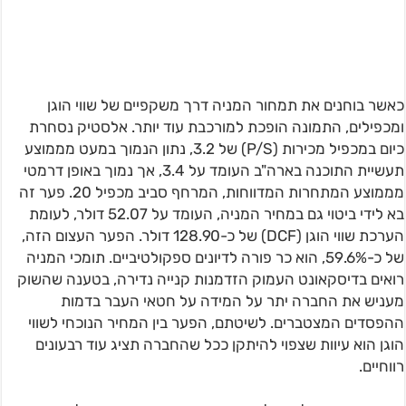
כאשר בוחנים את תמחור המניה דרך משקפיים של שווי הוגן
ומכפילים, התמונה הופכת למורכבת עוד יותר. אלסטיק נסחרת
כיום במכפיל מכירות (P/S) של 3.2, נתון הנמוך במעט מממוצע
תעשיית התוכנה בארה"ב העומד על 3.4, אך נמוך באופן דרמטי
מממוצע המתחרות המדווחות, המרחף סביב מכפיל 20. פער זה
בא לידי ביטוי גם במחיר המניה, העומד על 52.07 דולר, לעומת
הערכת שווי הוגן (DCF) של כ-128.90 דולר. הפער העצום הזה,
של כ-59.6%, הוא כר פורה לדיונים ספקולטיביים. תומכי המניה
רואים בדיסקאונט העמוק הזדמנות קנייה נדירה, בטענה שהשוק
מעניש את החברה יתר על המידה על חטאי העבר בדמות
ההפסדים המצטברים. לשיטתם, הפער בין המחיר הנוכחי לשווי
הוגן הוא עיוות שצפוי להיתקן ככל שהחברה תציג עוד רבעונים
רווחיים.