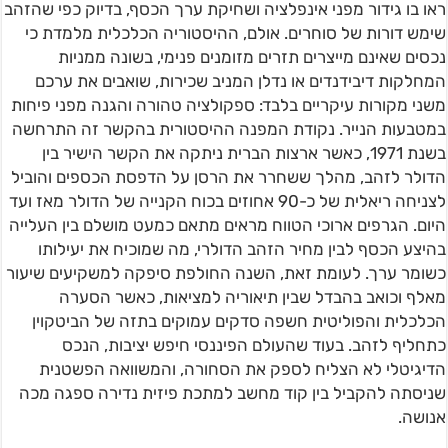
ראו בו גידור מפני אינפלציה ושחיקת ערך הכסף, בדיוק כפי שהזהב
שימש דורות של סוחרים. אולם, ההיסטוריה הכלכלית מלמדת כי
נכסים שאינם מייצרים תזרים מזומנים פנימי, בשונה ממניות
המחלקות דיבידנדים או נדלן המניב שכירות, שואבים את ערכם
משני מקורות עיקריים בלבד: ספקולציה טהורה והגנה מפני פיחות
במטבעות הנייר. נקודת המפנה ההיסטורית בהקשר זה התרחשה
בשנת 1971, כאשר ארצות הברית ניתקה את הקשר הישיר בין
הדולר לזהב, מהלך ששחרר את הרסן על הדפסת הכספים והוביל
לצניחה ריאלית של כ-90 אחוזים בכוח הקנייה של הדולר מאז ועד
היום. הגרפים ארוכי הטווח מראים מתאם כמעט מושלם בין העלייה
בהיצע הכסף לבין מחיר הזהב הדולרי, מה שמוכיח את יעילותו
כשומר ערך. לעומת זאת, השנה החולפת סיפקה למשקיעים שיעור
מאלף וכואב בהבדל שבין תיאוריה למציאות, כאשר הסערה
הכלכלית והפוליטית חשפה סדקים עמוקים בתזה של הביטקוין
כתחליף לזהב. בעוד שהעולם הפיננסי חיפש יציבות, הנכס
הדיגיטלי לא הצליח לספק את הסחורה, והמשוואה הפשטנית
שניסתה להקביל בין קוד מחשב למתכת פיזית נדירה ספגה מכה
אנושה.