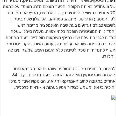
זאת, הביטקוין, שאמור היה לזרוח באותם תנאים בדיוק, רשם ירידה
של 5 אחוזים באותה תקופה. הפער העצום הזה, העומד על כמעט
70 אחוזים בתשואה היחסית בין שני הנכסים, מנפץ את המיתוס
לפיו המטבע הדיגיטלי מתנהג כמו זהב. הכישלון של הביטקוין
לשמש כבולם זעזועים בעת שבה האינפלציה מרימה ראש
והמדיניות המוניטרית הופכת בלתי צפויה, מעלה סימני שאלה
כבדים לגבי התועלת שבו בתיקי השקעות סולידיים. בעוד המתכת
הצהובה הוכיחה שוב את עליונותה בעתות משבר, הקריפטו נותר
חשוף לתנודתיות ספקולטיבית ללא העוגן היציב שמשקיעים כה
ייחלו לו.
לסיכום, הנתונים מהשנה החולפת שומטים את הקרקע תחת
ההנחה שהביטקוין הוא הזהב החדש. בעוד הזהב זינק ב-64
אחוזים בתגובה לחוב האמריקאי הגואה, הביטקוין איבד מערכו
והוכיח כי אינו משמש כגידור אמין בעתות אי-ודאות כלכלית.