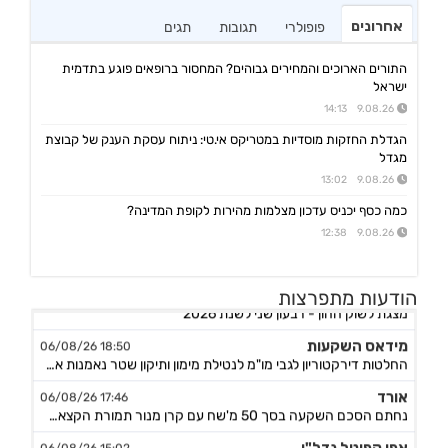
אחרונים
פופולרי
תגובות
תגים
התורים הארוכים והמחירים גבוהים? המחסור ברופאים פוגע בתדמית
ישראל
9.08.26 14:13
הגדלת החזקות מוסדיות במטריקס אי.טי: ניתוח עסקת הענק של קבוצת
מגדל
9.08.26 13:02
כמה כסף יכניס עדכון מצלמות מהירות לקופת המדינה?
9.08.26 12:38
מניבים ריט
08:33 07/08/26
הודעות מתפרצות
מצגת לשוק ההון - רבעון שני לשנת 2026
מידאס השקעות
18:50 06/08/26
החלטות דירקטוריון לגבי מו"מ לנטילת מימון ותיקון שטר נאמנות אג"ח ד׳ - המשך בק"ע תזמ"ז חזוי והיערכות ל
אורד
17:46 06/08/26
נחתם הסכם השקעה בסך 50 מ'שח עם קרן מנור תמורת הקצאה פרטית ב-164.51 ש״ח למניה +אופציה להשקעה נוספת, ה
אפי קפיטל נדל"ן
15:02 06/08/26