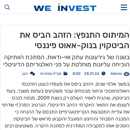
המיתוס התנפץ: הזהב הביס את
הביטקוין בנוק-אאוט פיננסי
בשנה של גירעונות עתק ואי-ודאות, המתכת הוותיקה
הוכיחה עליונות מוחלטת על פני האלגוריתם הדיגיטלי
Admin
28.01.26 8:00
מט"ח וסחורות
הגב
במשך אלפי שנים, הזהב ביסס את מעמדו כעוגן הפיננסי
האולטימטיבי וכחוף מבטחים עבור משקיעים בעתות משבר, בעוד
הביטקוין, שהגיח לאוויר העולם רק בשנת 2009, מנסה לנכס
לעצמו את התואר היוקרתי הזהב הדיגיטלי. הנרטיב המרכזי שדחף
את עליית המטבעות הקריפטוגרפיים התבסס על ההנחה כי
המבנה המבוזר וההיצע המוגבל והקבוע מראש של הביטקוין
הופכים אותו למקבילה המודרנית למתכת היקרה. משקיעים רבים