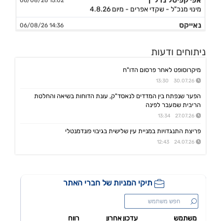
מינוי מנכ"ל - שקדי אפרים - מיום 4.8.26
נאייקס
14:36 06/08/26
הגשת בקשה להקמת בנק Nayax America בארה"ב
לייבפרסון
10:33 06/08/26
ניתוחים ודעות
הצגת הצעת רכישת החברה ע"י SOUNDHOUND AI
מיקרוסופט לאחר פרסום הדו"ח
גיקס אינטרנט
09:43 06/08/26
קבלת אישור לרישום פטנט בדרום קוריאה לחברה הבת דליברז בתחום ניווט מתקדם לרכבים ורובוטים
30.07.26 13:30
אפולו פאוור
הפער שנפתח בין המדדים לנאסד"ק, עונת הדוחות בשיאה והחלטת
09:00 06/08/26
הזמנת עבודה מאמזון להקמת קירוי סולארי לחניה בצרפת בסך של כ-2 מ'ש"ח,המשך
הריבית שמעבר לפינה
27.07.26 13:34
ג'ין טכנולוגיות
09:00 06/08/26
הסכם רישיון ושירותי פיתוח עם תאגיד בנקאי בישראל,פרטים
פריצת התנגדויות במניית עין שלישית בגיבוי פונדמנטלי
24.07.26 12:43
גולף
08:40 06/08/26
מצגת שוק ההון - דוח רבעון שני 2026
קיסטון אינפרא
08:30 06/08/26
עדכון בק"ע ההסכם לרכישת מניות הוט מובייל -התקבל אישור רשות התחרות לביצוע העסקה
סוגת
08:24 06/08/26
אישור הממונה על התחרות לעסקת רכישת שליטה בחברות הפועלות בתחום של משקאות חריפים ומזון מצונן ,המשך מ-4