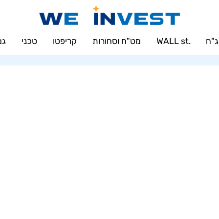
"ח
.WALL st
מט"ח וסחורות
קריפטו
טכני
גמ