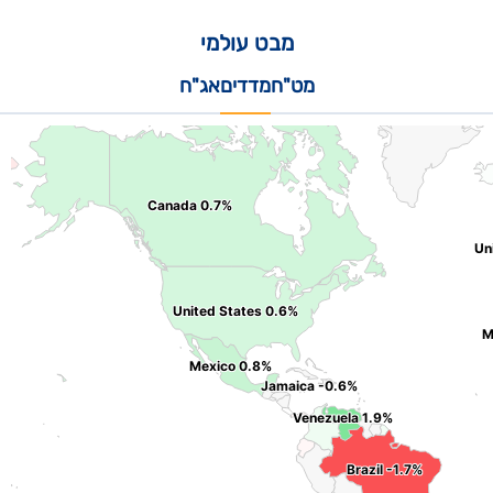
מבט עולמי
מט"ח
מדדים
אג"ח