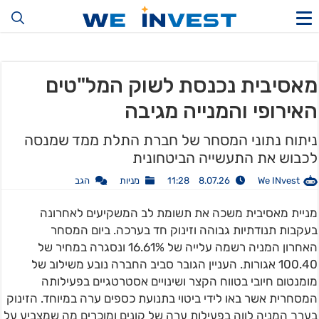
מאסיבית נכנסת לשוק המל"טים
האירופי והמנייה מגיבה
ניתוח נתוני המסחר של חברת התלת ממד שמנסה
לכבוש את התעשייה הביטחונית
We INvest
8.07.26 11:28
מניות
הגב
מניית מאסיבית משכה את תשומת לב המשקיעים לאחרונה
בעקבות תנודתיות גבוהה וזינוק חד בערכה. ביום המסחר
האחרון המניה רשמה עלייה של 16.61% ונסגרה במחיר של
100.40 אגורות. העניין הגובר סביב החברה נובע משילוב של
מומנטום חיובי בטווח הקצר ושינויים אסטרטגיים בפעילותה
המסחרית אשר באו לידי ביטוי בתנועת כספים ערה במיוחד. הזינוק
בערך המניה לווה בפעילות ערה של קונים ומוכרים מה שמצביע על