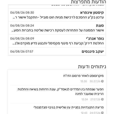
הודעות מתפרצות
מצגת שוק ההון - דוח רבעון שני 2026
קיסטון אינפרא
08:30 06/08/26
עדכון בק"ע ההסכם לרכישת מניות הוט מובייל -התקבל אישור רשות התחרות לביצוע העסקה
סוגת
08:24 06/08/26
אישור הממונה על התחרות לעסקת רכישת שליטה בחברות הפועלות בתחום של משקאות חריפים ומזון מצונן ,המשך מ-4
נופר אנרג'י
08:09 06/08/26
החלטת דירק':קביעת רף מינוף מקסימלי ותבצע פדיון מוקדם וולנטרי של אגח א ו-ה
יעקב פיננסים
07:57 06/08/26
מצגת משקיעים רבעון שני לשנת 2026
אינפליי
15:58 05/08/26
ניתוחים ודעות
התקשרות בהסכם לרכישת חברת נפט וגז תמורת 54.25מ'$
פינרג'י
14:29 05/08/26
מיקרוסופט לאחר פרסום הדו"ח
הבהרה ביחס לדיווח החברה בנוגע להקצאה פרטית והשתתפות דבוקת השליטה-פרטים
30.07.26 13:30
תאת טכנולוגיות
14:17 05/08/26
הפער שנפתח בין המדדים לנאסד"ק, עונת הדוחות בשיאה והחלטת
6K -מצגת משקיעים - אוגוסט 2026
הריבית שמעבר לפינה
27.07.26 13:34
אנשי העיר,רוטשטיין
12:43 05/08/26
אנשי העיר(ב.שליטה ) התקשרה בהסכם לרכישת מלוא החזקות רוטשטיין באנשי העיר
פריצת התנגדויות במניית עין שלישית בגיבוי פונדמנטלי
24.07.26 12:43